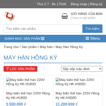
Thứ 2-7 : 8h-17h00
Đăng nhập | Đăng ký
GIỎ HÀNG CỦA BẠN
Chưa có sản phẩm
Tìm kiếm
Menu
DANH MỤC SẢN PHẨM
Trang chủ
/
Sản phẩm
/
Máy hàn
/ Máy Hàn Hồng Ký
MÁY HÀN HỒNG KÝ
LỌC SẢN PHẨM
Máy biến thế hàn 220V Hồng
Máy biến thế hàn 220V Hồng
Ký HK-H180D
Ký HK-H300D
5.500.000
₫
11.200.000
₫