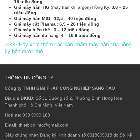
19 triệu đồng
Giá máy hàn TIG
(máy hàn khí argon) Hồng Ký:
3,8 – 25
triệu đồng
Giá máy hàn MIG
:
12,5 – 40 triệu đồng
Giá máy cắt Plasma
:
6,9 – 28 triệu đồng
Giá máy biến thế
:
3 – 12 triệu đồng
Giá máy hàn đa
năng:
4 – 10,6 triệu đồng
>>>> Hãy xem thêm các sản phẩm máy hàn của hồng
ký bên dưới nhé !
THÔNG TIN CÔNG TY
Công ty TNHH GIẢI PHÁP CÔNG NGHIỆP SÁNG TẠO
Địa chỉ ĐKKD
: Số 31 Đường số 2, Phường Bình Hưng Hòa,
Thành phố Hồ Chí Minh, Việt Nam
Hotline
: 039 9999 188
Email
: thietbicn.info@gmail.com
Giấy chứng nhận Đăng ký Kinh doanh số 0318609918 do Sở Kế