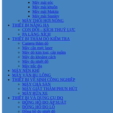
Máy mài góc
Máy mài khuôn
Máy mài Makita
Máy mài Stanley
MÁY THỔI HƠI NÓNG
THIẾT BỊ NÂNG HẠ
CON ĐỘI – KÍCH THUỶ LỰC
PA LĂNG XÍCH
THIẾT BỊ THĂM DÒ KIỂM TRA
Camera thăm dò
Máy cân mực laser
Máy dò kim loại, cáp ngầm
Máy đo khoảng cách
Máy đo nhiệt độ
Máy trắc địa
MÁY NÉN KHÍ
MÁY VẶN BU LÔNG
THIẾT BỊ VỆ SINH CÔNG NGHIỆP
MÁY CHÀ SÀN
MÁY GIẶT THẢM PHUN HÚT
MÁY RỬA XE
THIẾT BỊ VÀ DỤNG CỤ ĐO
ĐỒNG HỒ ĐO ÁP SUẤT
ĐỒNG HỒ ĐO LỖ
Đồng hồ đo nhiệt độ