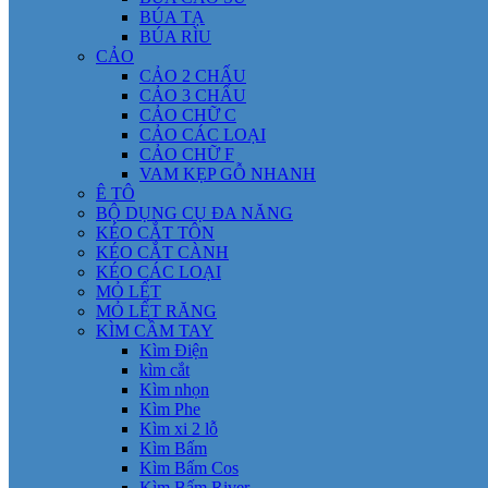
BÚA TẠ
BÚA RÌU
CẢO
CẢO 2 CHẤU
CẢO 3 CHẤU
CẢO CHỮ C
CẢO CÁC LOẠI
CẢO CHỮ F
VAM KẸP GỖ NHANH
Ê TÔ
BỘ DỤNG CỤ ĐA NĂNG
KÉO CẮT TÔN
KÉO CẮT CÀNH
KÉO CÁC LOẠI
MỎ LẾT
MỎ LẾT RĂNG
KÌM CẦM TAY
Kìm Điện
kìm cắt
Kìm nhọn
Kìm Phe
Kìm xi 2 lỗ
Kìm Bấm
Kìm Bấm Cos
Kìm Bấm River