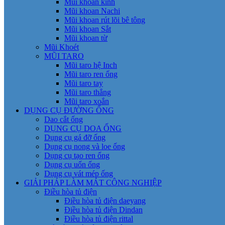
Mũi khoan kính
Mũi khoan Nachi
Mũi khoan rút lõi bê tông
Mũi khoan Sắt
Mũi khoan từ
Mũi Khoét
MŨI TARO
Mũi taro hệ Inch
Mũi taro ren ống
Mũi taro tay
Mũi taro thẳng
Mũi taro xoắn
DỤNG CỤ ĐƯỜNG ỐNG
Dao cắt ống
DỤNG CỤ DOA ỐNG
Dụng cụ gá đỡ ống
Dụng cụ nong và loe ống
Dụng cụ tạo ren ống
Dụng cụ uốn ống
Dụng cụ vát mép ống
GIẢI PHÁP LÀM MÁT CÔNG NGHIỆP
Điều hòa tủ điện
Điều hòa tủ điện daeyang
Điều hòa tủ điện Dindan
Điều hòa tủ điện rittal