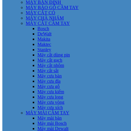
MÁY BẮN ĐINH
MÁY BÀO GỖ CẦM TAY
MÁY CẮT CỎ
MÁY CHÀ NHÁM
MÁY CẮT CẦM TAY
Bosch
DeWalt
Makita
Maktec
Stanley
Máy cắt dùng pin
Máy cắt gạch
Máy cắt nhôm
Máy cắt sắt
Máy cưa bàn
Máy cưa đĩa
Máy cưa gỗ
Máy cưa kiếm
Máy cưa lọng
Máy cưa vòng
Máy cưa xích
MÁY MÀI CẦM TAY
Máy mài bàn
Máy mài Bosch
Máy mài Dewalt