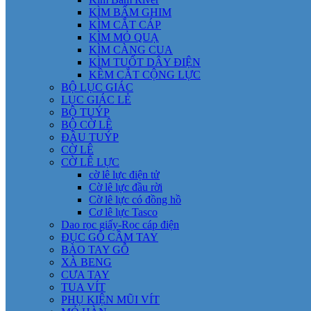
KÌM BẤM GHIM
KÌM CẮT CÁP
KÌM MỎ QUẠ
KÌM CÀNG CUA
KÌM TUỐT DÂY ĐIỆN
KỀM CẮT CỘNG LỰC
BỘ LỤC GIÁC
LỤC GIÁC LẺ
BỘ TUÝP
BỘ CỜ LÊ
ĐẦU TUÝP
CỜ LÊ
CỜ LÊ LỰC
cờ lê lực điện tử
Cờ lê lực đầu rời
Cờ lê lực có đồng hồ
Cơ lê lực Tasco
Dao rọc giấy-Rọc cáp điện
ĐỤC GỖ CẦM TAY
BÀO TAY GỖ
XÀ BENG
CƯA TAY
TUA VÍT
PHỤ KIỆN MŨI VÍT