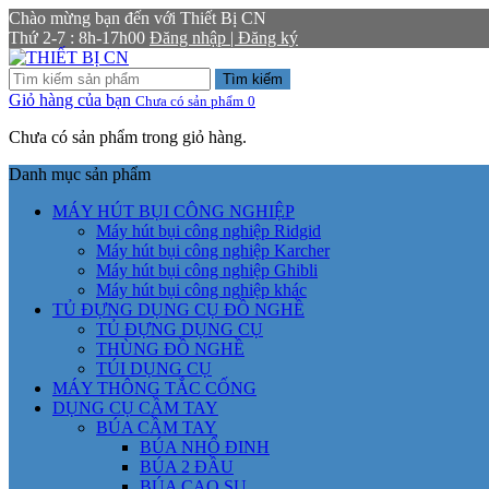
Chào mừng bạn đến với Thiết Bị CN
Thứ 2-7 : 8h-17h00
Đăng nhập | Đăng ký
Tìm kiếm
Giỏ hàng của bạn
Chưa có sản phẩm
0
Chưa có sản phẩm trong giỏ hàng.
Danh mục sản phẩm
MÁY HÚT BỤI CÔNG NGHIỆP
Máy hút bụi công nghiệp Ridgid
Máy hút bụi công nghiệp Karcher
Máy hút bụi công nghiệp Ghibli
Máy hút bụi công nghiệp khác
TỦ ĐỰNG DỤNG CỤ ĐỒ NGHỀ
TỦ ĐỰNG DỤNG CỤ
THÙNG ĐỒ NGHỀ
TÚI DỤNG CỤ
MÁY THÔNG TẮC CỐNG
DỤNG CỤ CẦM TAY
BÚA CẦM TAY
BÚA NHỔ ĐINH
BÚA 2 ĐẦU
BÚA CAO SU