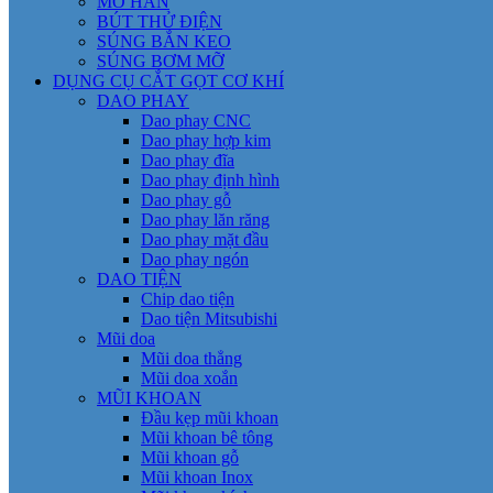
MỎ HÀN
BÚT THỬ ĐIỆN
SÚNG BẮN KEO
SÚNG BƠM MỠ
DỤNG CỤ CẮT GỌT CƠ KHÍ
DAO PHAY
Dao phay CNC
Dao phay hợp kim
Dao phay đĩa
Dao phay định hình
Dao phay gỗ
Dao phay lăn răng
Dao phay mặt đầu
Dao phay ngón
DAO TIỆN
Chip dao tiện
Dao tiện Mitsubishi
Mũi doa
Mũi doa thẳng
Mũi doa xoắn
MŨI KHOAN
Đầu kẹp mũi khoan
Mũi khoan bê tông
Mũi khoan gỗ
Mũi khoan Inox