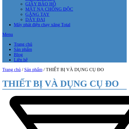
GIẦY BẢO HỘ
MẶT NẠ CHỐNG ĐỘC
GĂNG TAY
DÂY ĐAI
Máy phát điện chạy xăng Total
Menu
Trang chủ
Sản phẩm
Blog
Liên hệ
Trang chủ
/
Sản phẩm
/ THIẾT BỊ VÀ DỤNG CỤ ĐO
THIẾT BỊ VÀ DỤNG CỤ ĐO