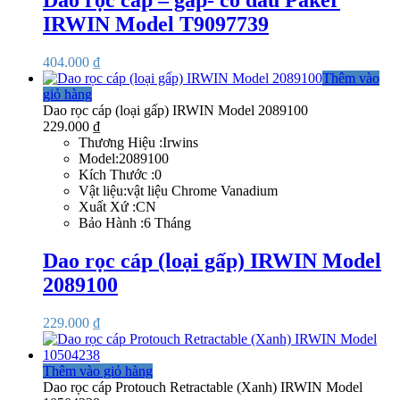
Dao rọc cáp – gấp- có đầu Paker
IRWIN Model T9097739
404.000
₫
Thêm vào
giỏ hàng
Dao rọc cáp (loại gấp) IRWIN Model 2089100
229.000
₫
Thương Hiệu :Irwins
Model:2089100
Kích Thước :0
Vật liệu:vật liệu Chrome Vanadium
Xuất Xứ :CN
Bảo Hành :6 Tháng
Dao rọc cáp (loại gấp) IRWIN Model
2089100
229.000
₫
Thêm vào giỏ hàng
Dao rọc cáp Protouch Retractable (Xanh) IRWIN Model