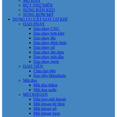
MỎ HÀN
BÚT THỬ ĐIỆN
SÚNG BẮN KEO
SÚNG BƠM MỠ
DỤNG CỤ CẮT GỌT CƠ KHÍ
DAO PHAY
Dao phay CNC
Dao phay hợp kim
Dao phay đĩa
Dao phay định hình
Dao phay gỗ
Dao phay lăn răng
Dao phay mặt đầu
Dao phay ngón
DAO TIỆN
Chip dao tiện
Dao tiện Mitsubishi
Mũi doa
Mũi doa thẳng
Mũi doa xoắn
MŨI KHOAN
Đầu kẹp mũi khoan
Mũi khoan bê tông
Mũi khoan gỗ
Mũi khoan Inox