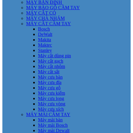
MÁY BẮN ĐINH
MÁY BÀO GỖ CẦM TAY
MÁY CẮT CỎ
MÁY CHÀ NHÁM
MÁY CẮT CẦM TAY
Bosch
DeWalt
Makita
Maktec
Stanley
Máy cắt dùng pin
Máy cắt gạch
Máy cắt nhôm
Máy cắt sắt
Máy cưa bàn
Máy cưa đĩa
Máy cưa gỗ
Máy cưa kiếm
Máy cưa lọng
Máy cưa vòng
Máy cưa xích
MÁY MÀI CẦM TAY
Máy mài bàn
Máy mài Bosch
Máy mài Dewalt