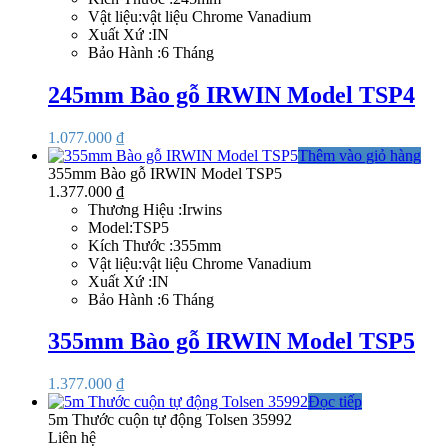
Vật liệu:vật liệu Chrome Vanadium
Xuất Xứ :IN
Bảo Hành :6 Tháng
245mm Bào gỗ IRWIN Model TSP4
1.077.000
₫
Thêm vào giỏ hàng
355mm Bào gỗ IRWIN Model TSP5
1.377.000
₫
Thương Hiệu :Irwins
Model:TSP5
Kích Thước :355mm
Vật liệu:vật liệu Chrome Vanadium
Xuất Xứ :IN
Bảo Hành :6 Tháng
355mm Bào gỗ IRWIN Model TSP5
1.377.000
₫
Đọc tiếp
5m Thước cuộn tự động Tolsen 35992
Liên hệ