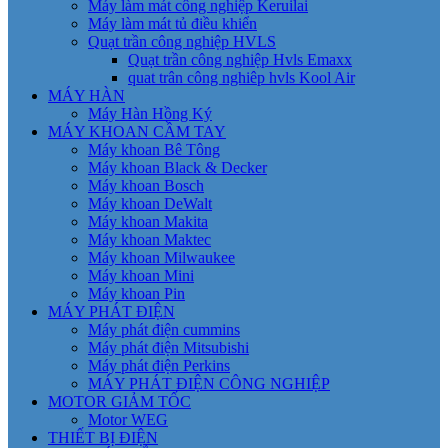
Máy làm mát công nghiệp Keruilai
Máy làm mát tủ điều khiển
Quạt trần công nghiệp HVLS
Quạt trần công nghiệp Hvls Emaxx
quat trân công nghiêp hvls Kool Air
MÁY HÀN
Máy Hàn Hồng Ký
MÁY KHOAN CẦM TAY
Máy khoan Bê Tông
Máy khoan Black & Decker
Máy khoan Bosch
Máy khoan DeWalt
Máy khoan Makita
Máy khoan Maktec
Máy khoan Milwaukee
Máy khoan Mini
Máy khoan Pin
MÁY PHÁT ĐIỆN
Máy phát điện cummins
Máy phát điện Mitsubishi
Máy phát điện Perkins
MÁY PHÁT ĐIỆN CÔNG NGHIỆP
MOTOR GIẢM TỐC
Motor WEG
THIẾT BỊ ĐIỆN