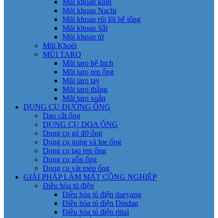
Mũi khoan kính
Mũi khoan Nachi
Mũi khoan rút lõi bê tông
Mũi khoan Sắt
Mũi khoan từ
Mũi Khoét
MŨI TARO
Mũi taro hệ Inch
Mũi taro ren ống
Mũi taro tay
Mũi taro thẳng
Mũi taro xoắn
DỤNG CỤ ĐƯỜNG ỐNG
Dao cắt ống
DỤNG CỤ DOA ỐNG
Dụng cụ gá đỡ ống
Dụng cụ nong và loe ống
Dụng cụ tạo ren ống
Dụng cụ uốn ống
Dụng cụ vát mép ống
GIẢI PHÁP LÀM MÁT CÔNG NGHIỆP
Điều hòa tủ điện
Điều hòa tủ điện daeyang
Điều hòa tủ điện Dindan
Điều hòa tủ điện rittal