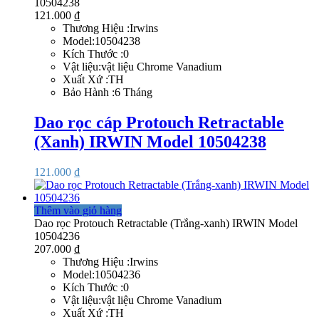
10504238
121.000
₫
Thương Hiệu :Irwins
Model:10504238
Kích Thước :0
Vật liệu:vật liệu Chrome Vanadium
Xuất Xứ :TH
Bảo Hành :6 Tháng
Dao rọc cáp Protouch Retractable
(Xanh) IRWIN Model 10504238
121.000
₫
Thêm vào giỏ hàng
Dao rọc Protouch Retractable (Trắng-xanh) IRWIN Model
10504236
207.000
₫
Thương Hiệu :Irwins
Model:10504236
Kích Thước :0
Vật liệu:vật liệu Chrome Vanadium
Xuất Xứ :TH