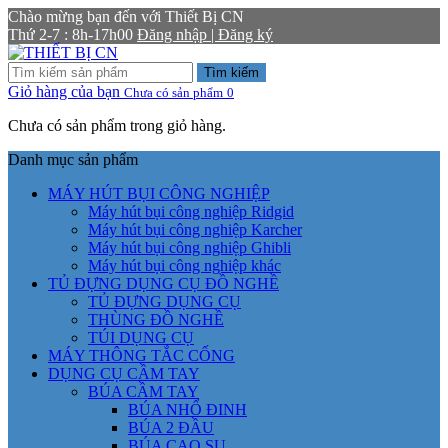
Chào mừng bạn đến với Thiết Bị CN
Thứ 2-7 : 8h-17h00
Đăng nhập | Đăng ký
Tìm kiếm
Giỏ hàng của bạn
Chưa có sản phẩm
0
Chưa có sản phẩm trong giỏ hàng.
Danh mục sản phẩm
MÁY HÚT BỤI CÔNG NGHIỆP
Máy hút bụi công nghiệp Ridgid
Máy hút bụi công nghiệp Karcher
Máy hút bụi công nghiệp Ghibli
Máy hút bụi công nghiệp khác
TỦ ĐỰNG DỤNG CỤ ĐỒ NGHỀ
TỦ ĐỰNG DỤNG CỤ
THÙNG ĐỒ NGHỀ
TÚI DỤNG CỤ
MÁY THÔNG TẮC CỐNG
DỤNG CỤ CẦM TAY
BÚA CẦM TAY
BÚA NHỔ ĐINH
BÚA 2 ĐẦU
BÚA CAO SU