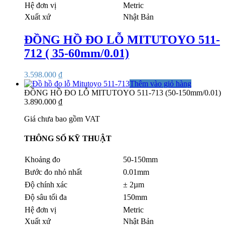
Hệ đơn vị
Metric
Xuất xứ
Nhật Bản
ĐỒNG HỒ ĐO LỖ MITUTOYO 511-
712 ( 35-60mm/0.01)
3.598.000
₫
Thêm vào giỏ hàng
ĐỒNG HỒ ĐO LỖ MITUTOYO 511-713 (50-150mm/0.01)
3.890.000
₫
Giá chưa bao gồm VAT
THÔNG SỐ KỸ THUẬT
Khoảng đo
50-150mm
Bước đo nhỏ nhất
0.01mm
Độ chính xác
± 2µm
Độ sâu tối đa
150mm
Hệ đơn vị
Metric
Xuất xứ
Nhật Bản