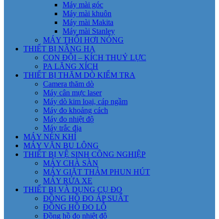
Máy mài góc
Máy mài khuôn
Máy mài Makita
Máy mài Stanley
MÁY THỔI HƠI NÓNG
THIẾT BỊ NÂNG HẠ
CON ĐỘI – KÍCH THUỶ LỰC
PA LĂNG XÍCH
THIẾT BỊ THĂM DÒ KIỂM TRA
Camera thăm dò
Máy cân mực laser
Máy dò kim loại, cáp ngầm
Máy đo khoảng cách
Máy đo nhiệt độ
Máy trắc địa
MÁY NÉN KHÍ
MÁY VẶN BU LÔNG
THIẾT BỊ VỆ SINH CÔNG NGHIỆP
MÁY CHÀ SÀN
MÁY GIẶT THẢM PHUN HÚT
MÁY RỬA XE
THIẾT BỊ VÀ DỤNG CỤ ĐO
ĐỒNG HỒ ĐO ÁP SUẤT
ĐỒNG HỒ ĐO LỖ
Đồng hồ đo nhiệt độ