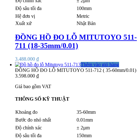
Độ chính xác
± 2µm
Độ sâu tối đa
100mm
Hệ đơn vị
Metric
Xuất xứ
Nhật Bản
ĐỒNG HỒ ĐO LỖ MITUTOYO 511-
711 (18-35mm/0.01)
3.488.000
₫
Thêm vào giỏ hàng
ĐỒNG HỒ ĐO LỖ MITUTOYO 511-712 ( 35-60mm/0.01)
3.598.000
₫
Giá bao gồm VAT
THÔNG SỐ KỸ THUẬT
Khoảng đo
35-60mm
Bước đo nhỏ nhất
0.01mm
Độ chính xác
± 2µm
Độ sâu tối đa
150mm