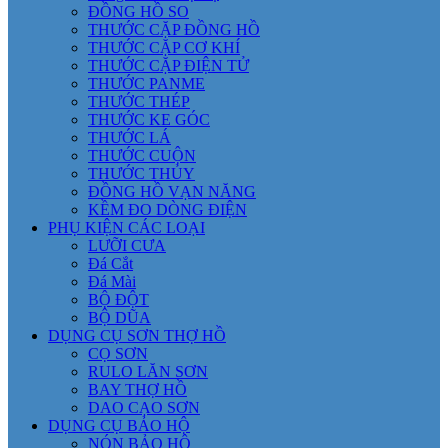
ĐỒNG HỒ SO
THƯỚC CẶP ĐỒNG HỒ
THƯỚC CẶP CƠ KHÍ
THƯỚC CẶP ĐIỆN TỬ
THƯỚC PANME
THƯỚC THÉP
THƯỚC KE GÓC
THƯỚC LÁ
THƯỚC CUỘN
THƯỚC THỦY
ĐỒNG HỒ VẠN NĂNG
KỀM ĐO DÒNG ĐIỆN
PHỤ KIỆN CÁC LOẠI
LƯỠI CƯA
Đá Cắt
Đá Mài
BỘ ĐỘT
BỘ DŨA
DỤNG CỤ SƠN THỢ HỒ
CỌ SƠN
RULO LĂN SƠN
BAY THỢ HỒ
DAO CẠO SƠN
DỤNG CỤ BẢO HỘ
NÓN BẢO HỘ