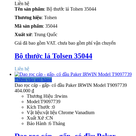
Liên hệ
Tên sản phẩm
: Bộ thước lá Tolsen 35044
Thương hiệu
: Tolsen
Mã sản phẩm
: 35044
Xuất xứ
: Trung Quốc
Giá đã bao gồm VAT. chưa bao gồm phí vận chuyển
Bộ thước lá Tolsen 35044
Liên hệ
Thêm vào giỏ hàng
Dao rọc cáp - gấp- có đầu Paker IRWIN Model T9097739
404.000
₫
Thương Hiệu :Irwins
Model:T9097739
Kích Thước :0
Vật liệu:vật liệu Chrome Vanadium
Xuất Xứ :CN
Bảo Hành :6 Tháng