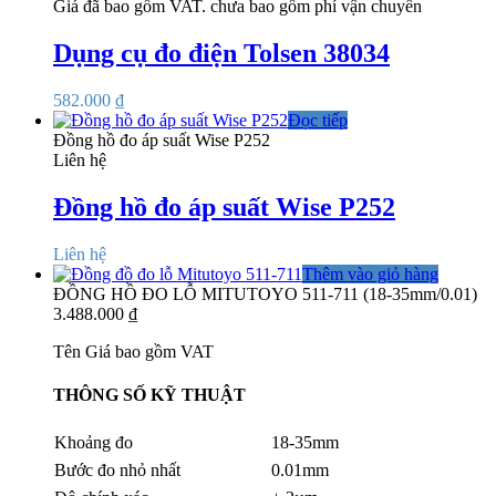
Giá đã bao gồm VAT. chưa bao gồm phí vận chuyển
Dụng cụ đo điện Tolsen 38034
582.000
₫
Đọc tiếp
Đồng hồ đo áp suất Wise P252
Liên hệ
Đồng hồ đo áp suất Wise P252
Liên hệ
Thêm vào giỏ hàng
ĐỒNG HỒ ĐO LỖ MITUTOYO 511-711 (18-35mm/0.01)
3.488.000
₫
Tên Giá bao gồm VAT
THÔNG SỐ KỸ THUẬT
Khoảng đo
18-35mm
Bước đo nhỏ nhất
0.01mm