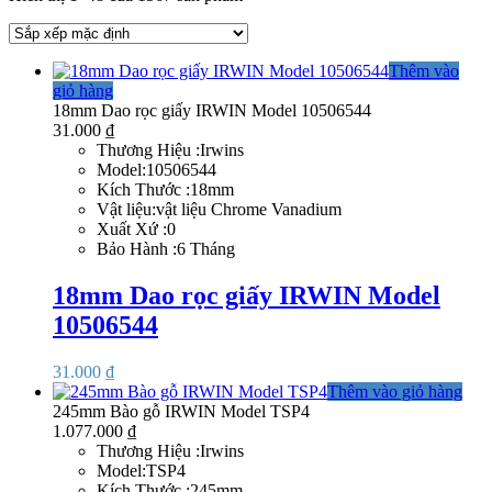
Thêm vào
giỏ hàng
18mm Dao rọc giấy IRWIN Model 10506544
31.000
₫
Thương Hiệu :Irwins
Model:10506544
Kích Thước :18mm
Vật liệu:vật liệu Chrome Vanadium
Xuất Xứ :0
Bảo Hành :6 Tháng
18mm Dao rọc giấy IRWIN Model
10506544
31.000
₫
Thêm vào giỏ hàng
245mm Bào gỗ IRWIN Model TSP4
1.077.000
₫
Thương Hiệu :Irwins
Model:TSP4
Kích Thước :245mm