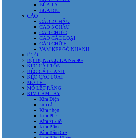
BÚA TẠ
BÚA RÌU
CẢO
CẢO 2 CHẤU
CẢO 3 CHẤU
CẢO CHỮ C
CẢO CÁC LOẠI
CẢO CHỮ F
VAM KẸP GỖ NHANH
Ê TÔ
BỘ DỤNG CỤ ĐA NĂNG
KÉO CẮT TÔN
KÉO CẮT CÀNH
KÉO CÁC LOẠI
MỎ LẾT
MỎ LẾT RĂNG
KÌM CẦM TAY
Kìm Điện
kìm cắt
Kìm nhọn
Kìm Phe
Kìm xi 2 lỗ
Kìm Bấm
Kìm Bấm Cos
Kìm Bấm River