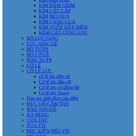
KÌM BẤM GHIM
KÌM CẮT CÁP
KÌM MỎ QUẠ
KÌM CÀNG CUA
KÌM TUỐT DÂY ĐIỆN
KỀM CẮT CỘNG LỰC
BỘ LỤC GIÁC
LỤC GIÁC LẺ
BỘ TUÝP
BỘ CỜ LÊ
ĐẦU TUÝP
CỜ LÊ
CỜ LÊ LỰC
cờ lê lực điện tử
Cờ lê lực đầu rời
Cờ lê lực có đồng hồ
Cơ lê lực Tasco
Dao rọc giấy-Rọc cáp điện
ĐỤC GỖ CẦM TAY
BÀO TAY GỖ
XÀ BENG
CƯA TAY
TUA VÍT
PHỤ KIỆN MŨI VÍT