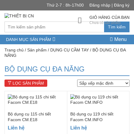
Thứ 2-7 : 8h-17h00
Đăng nhập | Đăng ký
GIỎ HÀNG CỦA BẠN
Chưa có sản phẩm
Tìm kiếm
Menu
DANH MỤC SẢN PHẨM
Trang chủ
/
Sản phẩm
/
DỤNG CỤ CẦM TAY
/ BỘ DỤNG CỤ ĐA
NĂNG
BỘ DỤNG CỤ ĐA NĂNG
LỌC SẢN PHẨM
Bộ dụng cụ 115 chi tiết
Bộ dụng cụ 119 chi tiết
Facom CM.E18
Facom CM.INFO
Liên hệ
Liên hệ