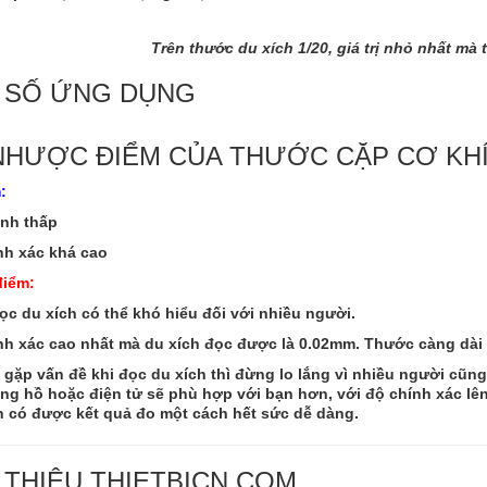
Trên thước du xích 1/20, giá trị nhỏ nhất mà
 SỐ ỨNG DỤNG
NHƯỢC ĐIỂM CỦA THƯỚC CẶP CƠ KH
:
ành thấp
nh xác khá cao
iểm:
c du xích có thể khó hiểu đối với nhiều người.
nh xác cao nhất mà du xích đọc được là 0.02mm. Thước càng dài 
 gặp vấn đề khi đọc du xích thì đừng lo lắng vì nhiều người cũ
ng hồ
hoặc
điện tử
sẽ phù hợp với bạn hơn, với độ chính xác lên
n có được kết quả đo một cách hết sức dễ dàng.
 THIỆU THIETBICN.COM