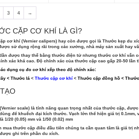
3
4
→
C CẶP CƠ KHÍ LÀ GÌ?
ặp cơ khí
(Vernier calipers) hay còn được gọi là
Thước kẹp du xí
được sử dụng rộng rãi trong các xưởng, nhà máy sản xuất hay vă
dần được thay thế bằng thước điện tử nhưng thước cơ khí vẫn c
hính xác khá cao. Độ chính xác của thước cặp cao gấp 20-50 lần 
các dụng cụ đo cơ khí xếp theo độ chính xác:
ây < Thước lá
<
Thước cặp cơ khí
<
Thước cặp đồng hồ < Thước 
 TẠO
(Vernier scale) là tính năng quan trọng nhất của thước cặp, đư
 dùng để khuếch đại kích thước. Vạch lớn thể hiện giá trị 0.1mm, 
à 1/20 (0.05) mm và 1/50 (0.02) mm
 mua thước cặp điều đầu tiên chúng ta cần quan tâm là giá trị n
được ghi trên phần du xích.