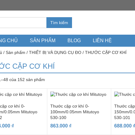
Tìm kiếm
NG CHỦ
SẢN PHẨM
BLOG
LIÊN HỆ
ủ
/
Sản phẩm
/
THIẾT BỊ VÀ DỤNG CỤ ĐO
/ THƯỚC CẶP CƠ KHÍ
ỚC CẶP CƠ KHÍ
 1–48 của 152 sản phẩm
cặp cơ khí 0-
Thước cặp cơ khí 0-
Thước cặp 
m/0.05mm Mitutoyo
100mm/0.05mm Mitutoyo
150mm/0.
2
530-100
530-101
4.000
₫
863.000
₫
688.000