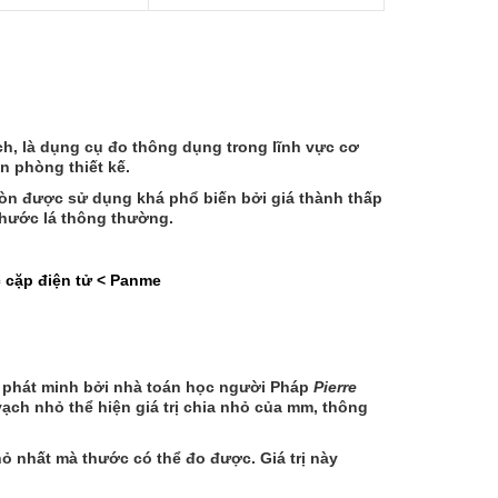
ch
, là dụng cụ đo thông dụng trong lĩnh vực cơ
n phòng thiết kế.
òn được sử dụng khá phổ biến bởi giá thành thấp
thước lá thông thường.
cặp điện tử < Panme
ợc phát minh bởi nhà toán học người Pháp
Pierre
vạch nhỏ thể hiện giá trị chia nhỏ của mm, thông
hỏ nhất mà thước có thể đo được. Giá trị này