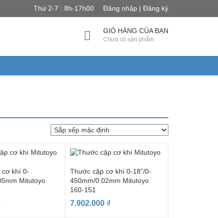
Thứ 2-7 : 8h-17h00
Đăng nhập | Đăng ký
GIỎ HÀNG CỦA BẠN
Chưa có sản phẩm
cơ khí 0-
Thước cặp cơ khí 0-18”/0-
05mm Mitutoyo
450mm/0.02mm Mitutoyo
160-151
₫
7.902.000
₫