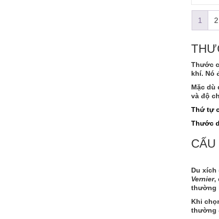
1
2
THƯỚ
Thước c
khí. Nó 
Mặc dù 
và độ c
Thứ tự 
Thước d
CẤU
Du xích 
Vernier
,
thường l
Khi chọn
thường 