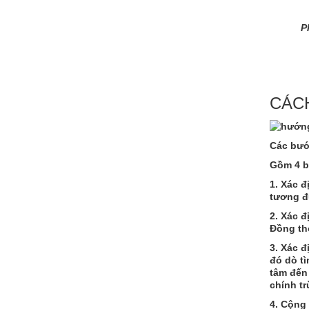
P
CÁC
Các bướ
Gồm 4 
1.
Xác đị
tương đ
2.
Xác đ
Đồng th
3.
Xác đ
đó dò t
tâm đến 
chính t
4. Cộng 