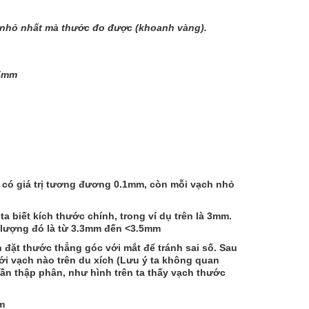
ị nhỏ nhất mà thước đo được (khoanh vàng).
05mm
n có giá trị tương đương 0.1mm, còn mỗi vạch nhỏ
ta biết kích thước chính, trong ví dụ trên là 3mm.
c lượng đó là từ 3.3mm đến <3.5mm
 đặt thước thẳng góc với mắt để tránh sai số. Sau
ới vạch nào trên du xích (Lưu ý ta không quan
phần thập phân, như hình trên ta thấy vạch thước
m