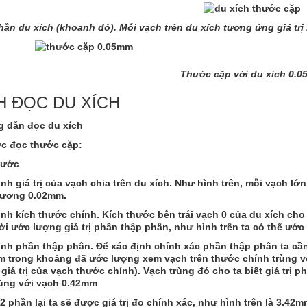
hần du xích (khoanh đỏ). Mỗi vạch trên du xích tương ứng giá tr
Thước cặp với du xích 0.
H ĐỌC DU XÍCH
c đọc thước cặp:
bước
nh giá trị của vạch chia trên du xích
. Như hình trên, mỗi vạch lớ
ương 0.02mm.
ịnh kích thước chính
. Kích thước bên trái vạch 0 của du xích cho 
ời ước lượng giá trị phần thập phân, như hình trên ta có thể ướ
ịnh phần thập phân.
Để xác định chính xác phần thập phân ta cần
ìm trong khoảng đã ước lượng xem vạch trên thước chính trùng v
giá trị của vạch thước chính). Vạch trùng đó cho ta biết giá trị 
rùng với vạch 0.42mm
2 phần lại ta sẽ được giá trị đo chính xác, như hình trên là 3.42m