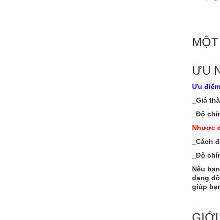
MỘT
ƯU 
Ưu điểm
_Giá th
_Độ chí
Nhược đ
_Cách đọ
_Độ chí
Nếu bạn
dạng
đồ
giúp bạ
GIỚI