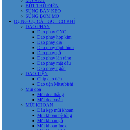
MỎ HÀN
BÚT THỬ ĐIỆN
SÚNG BẮN KEO
SÚNG BƠM MỠ
DỤNG CỤ CẮT GỌT CƠ KHÍ
DAO PHAY
Dao phay CNC
Dao phay hợp kim
Dao phay đĩa
Dao phay định hình
Dao phay gỗ
Dao phay lăn răng
Dao phay mặt đầu
Dao phay ngón
DAO TIỆN
Chip dao tiện
Dao tiện Mitsubishi
Mũi doa
Mũi doa thẳng
Mũi doa xoắn
MŨI KHOAN
Đầu kẹp mũi khoan
Mũi khoan bê tông
Mũi khoan gỗ
Mũi khoan Inox