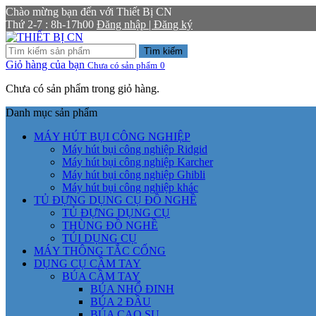
Chào mừng bạn đến với Thiết Bị CN
Thứ 2-7 : 8h-17h00
Đăng nhập | Đăng ký
Tìm kiếm
Giỏ hàng của bạn
Chưa có sản phẩm
0
Chưa có sản phẩm trong giỏ hàng.
Danh mục sản phẩm
MÁY HÚT BỤI CÔNG NGHIỆP
Máy hút bụi công nghiệp Ridgid
Máy hút bụi công nghiệp Karcher
Máy hút bụi công nghiệp Ghibli
Máy hút bụi công nghiệp khác
TỦ ĐỰNG DỤNG CỤ ĐỒ NGHỀ
TỦ ĐỰNG DỤNG CỤ
THÙNG ĐỒ NGHỀ
TÚI DỤNG CỤ
MÁY THÔNG TẮC CỐNG
DỤNG CỤ CẦM TAY
BÚA CẦM TAY
BÚA NHỔ ĐINH
BÚA 2 ĐẦU
BÚA CAO SU