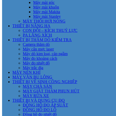
Máy mài góc
Máy mài khuôn
Máy mài Makita
Máy mài Stanley
MÁY THỔI HƠI NÓNG
THIẾT BỊ NÂNG HẠ
CON ĐỘI – KÍCH THUỶ LỰC
PA LĂNG XÍCH
THIẾT BỊ THĂM DÒ KIỂM TRA
Camera thăm dò
Máy cân mực laser
Máy dò kim loại, cáp ngầm
Máy đo khoảng cách
Máy đo nhiệt độ
Máy trắc địa
MÁY NÉN KHÍ
MÁY VẶN BU LÔNG
THIẾT BỊ VỆ SINH CÔNG NGHIỆP
MÁY CHÀ SÀN
MÁY GIẶT THẢM PHUN HÚT
MÁY RỬA XE
THIẾT BỊ VÀ DỤNG CỤ ĐO
ĐỒNG HỒ ĐO ÁP SUẤT
ĐỒNG HỒ ĐO LỖ
Đồng hồ đo nhiệt độ