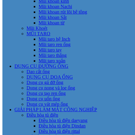
Mũi khoan kính
Mũi khoan Nachi
Mũi khoan rút lõi bê tông
Mũi khoan Sắt
Mũi khoan từ
Mũi Khoét
MŨI TARO
Mũi taro hệ Inch
Mũi taro ren ống
Mũi taro tay
Mũi taro thẳng
Mũi taro xoắn
DỤNG CỤ ĐƯỜNG ỐNG
Dao cắt ống
DỤNG CỤ DOA ỐNG
Dụng cụ gá đỡ ống
Dụng cụ nong và loe ống
Dụng cụ tạo ren ống
Dụng cụ uốn ống
Dụng cụ vát mép ống
GIẢI PHÁP LÀM MÁT CÔNG NGHIỆP
Điều hòa tủ điện
Điều hòa tủ điện daeyang
Điều hòa tủ điện Dindan
Điều hòa tủ điện rittal