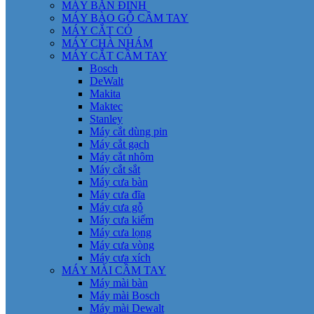
MÁY BẮN ĐINH
MÁY BÀO GỖ CẦM TAY
MÁY CẮT CỎ
MÁY CHÀ NHÁM
MÁY CẮT CẦM TAY
Bosch
DeWalt
Makita
Maktec
Stanley
Máy cắt dùng pin
Máy cắt gạch
Máy cắt nhôm
Máy cắt sắt
Máy cưa bàn
Máy cưa đĩa
Máy cưa gỗ
Máy cưa kiếm
Máy cưa lọng
Máy cưa vòng
Máy cưa xích
MÁY MÀI CẦM TAY
Máy mài bàn
Máy mài Bosch
Máy mài Dewalt