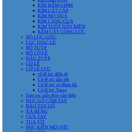
KÌM BẤM GHIM
KÌM CẮT CÁP
KÌM MỎ QUẠ
KÌM CÀNG CUA
KÌM TUỐT DÂY ĐIỆN
KỀM CẮT CỘNG LỰC
BỘ LỤC GIÁC
LỤC GIÁC LẺ
BỘ TUÝP
BỘ CỜ LÊ
ĐẦU TUÝP
CỜ LÊ
CỜ LÊ LỰC
cờ lê lực điện tử
Cờ lê lực đầu rời
Cờ lê lực có đồng hồ
Cơ lê lực Tasco
Dao rọc giấy-Rọc cáp điện
ĐỤC GỖ CẦM TAY
BÀO TAY GỖ
XÀ BENG
CƯA TAY
TUA VÍT
PHỤ KIỆN MŨI VÍT