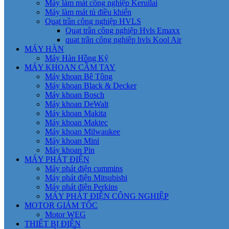
Máy làm mát công nghiệp Keruilai
Máy làm mát tủ điều khiển
Quạt trần công nghiệp HVLS
Quạt trần công nghiệp Hvls Emaxx
quat trân công nghiêp hvls Kool Air
MÁY HÀN
Máy Hàn Hồng Ký
MÁY KHOAN CẦM TAY
Máy khoan Bê Tông
Máy khoan Black & Decker
Máy khoan Bosch
Máy khoan DeWalt
Máy khoan Makita
Máy khoan Maktec
Máy khoan Milwaukee
Máy khoan Mini
Máy khoan Pin
MÁY PHÁT ĐIỆN
Máy phát điện cummins
Máy phát điện Mitsubishi
Máy phát điện Perkins
MÁY PHÁT ĐIỆN CÔNG NGHIỆP
MOTOR GIẢM TỐC
Motor WEG
THIẾT BỊ ĐIỆN