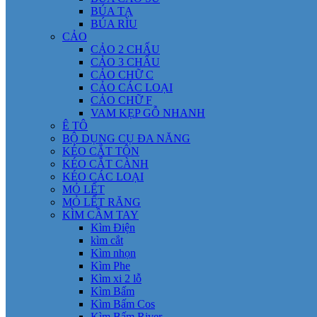
BÚA TẠ
BÚA RÌU
CẢO
CẢO 2 CHẤU
CẢO 3 CHẤU
CẢO CHỮ C
CẢO CÁC LOẠI
CẢO CHỮ F
VAM KẸP GỖ NHANH
Ê TÔ
BỘ DỤNG CỤ ĐA NĂNG
KÉO CẮT TÔN
KÉO CẮT CÀNH
KÉO CÁC LOẠI
MỎ LẾT
MỎ LẾT RĂNG
KÌM CẦM TAY
Kìm Điện
kìm cắt
Kìm nhọn
Kìm Phe
Kìm xi 2 lỗ
Kìm Bấm
Kìm Bấm Cos
Kìm Bấm River