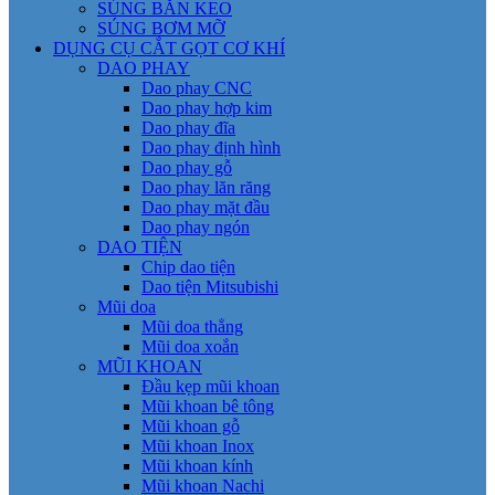
SÚNG BẮN KEO
SÚNG BƠM MỠ
DỤNG CỤ CẮT GỌT CƠ KHÍ
DAO PHAY
Dao phay CNC
Dao phay hợp kim
Dao phay đĩa
Dao phay định hình
Dao phay gỗ
Dao phay lăn răng
Dao phay mặt đầu
Dao phay ngón
DAO TIỆN
Chip dao tiện
Dao tiện Mitsubishi
Mũi doa
Mũi doa thẳng
Mũi doa xoắn
MŨI KHOAN
Đầu kẹp mũi khoan
Mũi khoan bê tông
Mũi khoan gỗ
Mũi khoan Inox
Mũi khoan kính
Mũi khoan Nachi