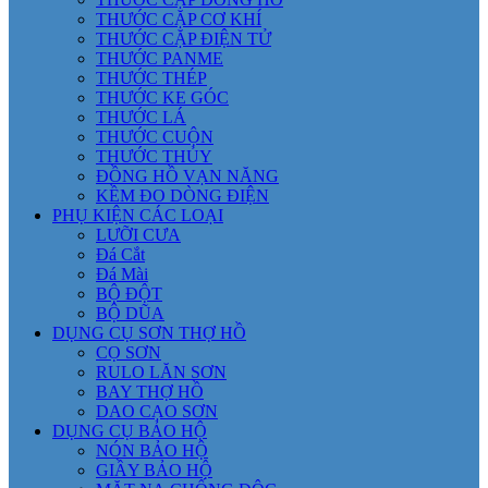
THƯỚC CẶP CƠ KHÍ
THƯỚC CẶP ĐIỆN TỬ
THƯỚC PANME
THƯỚC THÉP
THƯỚC KE GÓC
THƯỚC LÁ
THƯỚC CUỘN
THƯỚC THỦY
ĐỒNG HỒ VẠN NĂNG
KỀM ĐO DÒNG ĐIỆN
PHỤ KIỆN CÁC LOẠI
LƯỠI CƯA
Đá Cắt
Đá Mài
BỘ ĐỘT
BỘ DŨA
DỤNG CỤ SƠN THỢ HỒ
CỌ SƠN
RULO LĂN SƠN
BAY THỢ HỒ
DAO CẠO SƠN
DỤNG CỤ BẢO HỘ
NÓN BẢO HỘ
GIẦY BẢO HỘ