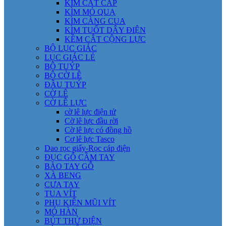
KÌM CẮT CÁP
KÌM MỎ QUẠ
KÌM CÀNG CUA
KÌM TUỐT DÂY ĐIỆN
KỀM CẮT CỘNG LỰC
BỘ LỤC GIÁC
LỤC GIÁC LẺ
BỘ TUÝP
BỘ CỜ LÊ
ĐẦU TUÝP
CỜ LÊ
CỜ LÊ LỰC
cờ lê lực điện tử
Cờ lê lực đầu rời
Cờ lê lực có đồng hồ
Cơ lê lực Tasco
Dao rọc giấy-Rọc cáp điện
ĐỤC GỖ CẦM TAY
BÀO TAY GỖ
XÀ BENG
CƯA TAY
TUA VÍT
PHỤ KIỆN MŨI VÍT
MỎ HÀN
BÚT THỬ ĐIỆN