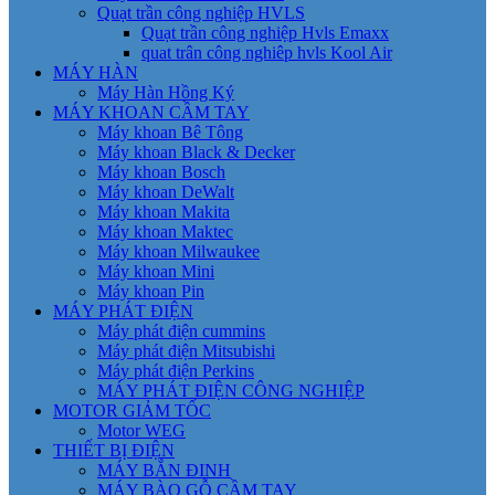
Quạt trần công nghiệp HVLS
Quạt trần công nghiệp Hvls Emaxx
quat trân công nghiêp hvls Kool Air
MÁY HÀN
Máy Hàn Hồng Ký
MÁY KHOAN CẦM TAY
Máy khoan Bê Tông
Máy khoan Black & Decker
Máy khoan Bosch
Máy khoan DeWalt
Máy khoan Makita
Máy khoan Maktec
Máy khoan Milwaukee
Máy khoan Mini
Máy khoan Pin
MÁY PHÁT ĐIỆN
Máy phát điện cummins
Máy phát điện Mitsubishi
Máy phát điện Perkins
MÁY PHÁT ĐIỆN CÔNG NGHIỆP
MOTOR GIẢM TỐC
Motor WEG
THIẾT BỊ ĐIỆN
MÁY BẮN ĐINH
MÁY BÀO GỖ CẦM TAY