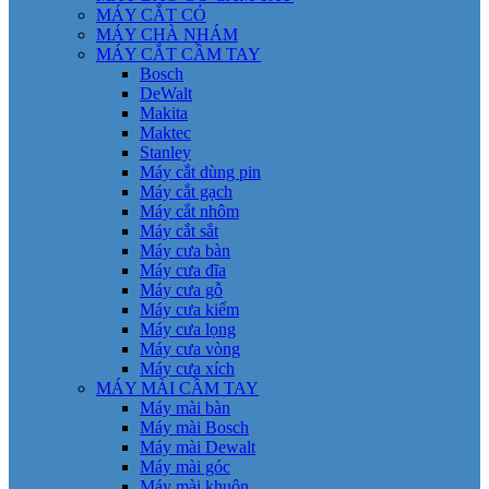
MÁY CẮT CỎ
MÁY CHÀ NHÁM
MÁY CẮT CẦM TAY
Bosch
DeWalt
Makita
Maktec
Stanley
Máy cắt dùng pin
Máy cắt gạch
Máy cắt nhôm
Máy cắt sắt
Máy cưa bàn
Máy cưa đĩa
Máy cưa gỗ
Máy cưa kiếm
Máy cưa lọng
Máy cưa vòng
Máy cưa xích
MÁY MÀI CẦM TAY
Máy mài bàn
Máy mài Bosch
Máy mài Dewalt
Máy mài góc
Máy mài khuôn