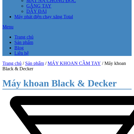
MẶT NẠ CHỐNG ĐỘC
GĂNG TAY
DÂY ĐAI
Máy phát điện chạy xăng Total
Menu
Trang chủ
Sản phẩm
Blog
Liên hệ
Trang chủ
/
Sản phẩm
/
MÁY KHOAN CẦM TAY
/ Máy khoan
Black & Decker
Máy khoan Black & Decker