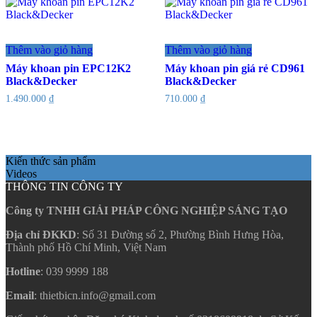
Thêm vào giỏ hàng
Thêm vào giỏ hàng
Máy khoan pin EPC12K2
Máy khoan pin giá rẻ CD961
Black&Decker
Black&Decker
1.490.000
₫
710.000
₫
Kiến thức sản phẩm
Videos
THÔNG TIN CÔNG TY
Công ty TNHH GIẢI PHÁP CÔNG NGHIỆP SÁNG TẠO
Địa chỉ ĐKKD
: Số 31 Đường số 2, Phường Bình Hưng Hòa,
Thành phố Hồ Chí Minh, Việt Nam
Hotline
: 039 9999 188
Email
: thietbicn.info@gmail.com