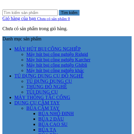
Tìm kiếm
Giỏ hàng của bạn
Chưa có sản phẩm
0
Chưa có sản phẩm trong giỏ hàng.
Danh mục sản phẩm
MÁY HÚT BỤI CÔNG NGHIỆP
Máy hút bụi công nghiệp Ridgid
Máy hút bụi công nghiệp Karcher
Máy hút bụi công nghiệp Ghibli
Máy hút bụi công nghiệp khác
TỦ ĐỰNG DỤNG CỤ ĐỒ NGHỀ
TỦ ĐỰNG DỤNG CỤ
THÙNG ĐỒ NGHỀ
TÚI DỤNG CỤ
MÁY THÔNG TẮC CỐNG
DỤNG CỤ CẦM TAY
BÚA CẦM TAY
BÚA NHỔ ĐINH
BÚA 2 ĐẦU
BÚA CAO SU
BÚA TẠ