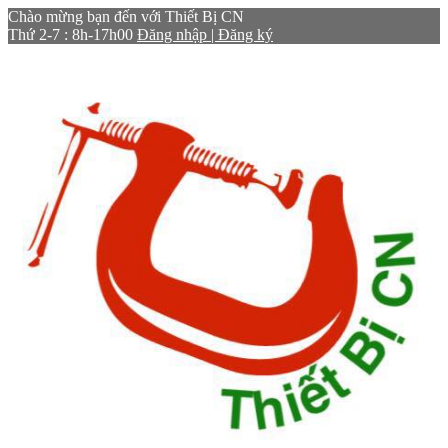
Chào mừng bạn đến với Thiết Bị CN
Thứ 2-7 : 8h-17h00
Đăng nhập | Đăng ký