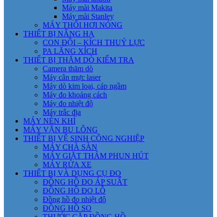
Máy mài Makita
Máy mài Stanley
MÁY THỔI HƠI NÓNG
THIẾT BỊ NÂNG HẠ
CON ĐỘI – KÍCH THUỶ LỰC
PA LĂNG XÍCH
THIẾT BỊ THĂM DÒ KIỂM TRA
Camera thăm dò
Máy cân mực laser
Máy dò kim loại, cáp ngầm
Máy đo khoảng cách
Máy đo nhiệt độ
Máy trắc địa
MÁY NÉN KHÍ
MÁY VẶN BU LÔNG
THIẾT BỊ VỆ SINH CÔNG NGHIỆP
MÁY CHÀ SÀN
MÁY GIẶT THẢM PHUN HÚT
MÁY RỬA XE
THIẾT BỊ VÀ DỤNG CỤ ĐO
ĐỒNG HỒ ĐO ÁP SUẤT
ĐỒNG HỒ ĐO LỖ
Đồng hồ đo nhiệt độ
ĐỒNG HỒ SO
THƯỚC CẶP ĐỒNG HỒ