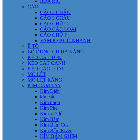
BÚA RÌU
CẢO
CẢO 2 CHẤU
CẢO 3 CHẤU
CẢO CHỮ C
CẢO CÁC LOẠI
CẢO CHỮ F
VAM KẸP GỖ NHANH
Ê TÔ
BỘ DỤNG CỤ ĐA NĂNG
KÉO CẮT TÔN
KÉO CẮT CÀNH
KÉO CÁC LOẠI
MỎ LẾT
MỎ LẾT RĂNG
KÌM CẦM TAY
Kìm Điện
kìm cắt
Kìm nhọn
Kìm Phe
Kìm xi 2 lỗ
Kìm Bấm
Kìm Bấm Cos
Kìm Bấm River
KÌM BẤM GHIM