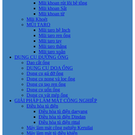
Mũi khoan rút lõi bê tông
Mũi khoan Sắt
Mũi khoan từ
Mũi Khoét
MŨI TARO
Mũi taro hệ Inch
Mũi taro ren ống
Mũi taro tay
Mũi taro thẳng
Mũi taro xoắn
DỤNG CỤ ĐƯỜNG ỐNG
Dao cắt ống
DỤNG CỤ DOA ỐNG
Dụng cụ gá đỡ ống
Dụng cụ nong và loe ống
Dụng cụ tạo ren ống
Dụng cụ uốn ống
Dụng cụ vát mép ống
GIẢI PHÁP LÀM MÁT CÔNG NGHIỆP
Điều hòa tủ điện
Điều hòa tủ điện daeyang
Điều hòa tủ điện Dindan
Điều hòa tủ điện rittal
Máy làm mát công nghiệp Keruilai
Máy làm mát tủ điều khiển