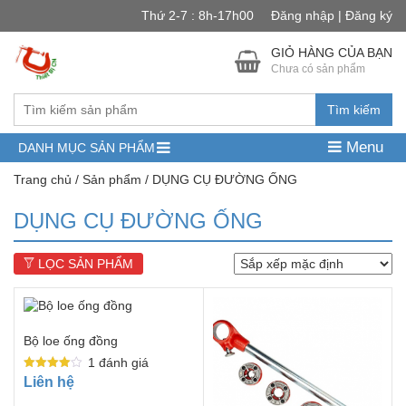
Thứ 2-7 : 8h-17h00
Đăng nhập | Đăng ký
GIỎ HÀNG CỦA BẠN
Chưa có sản phẩm
Tìm kiếm
Menu
DANH MỤC SẢN PHẨM
Trang chủ
/
Sản phẩm
/ DỤNG CỤ ĐƯỜNG ỐNG
DỤNG CỤ ĐƯỜNG ỐNG
LỌC SẢN PHẨM
Bộ loe ống đồng
1
đánh giá
Được xếp
Liên hệ
hạng
4.00