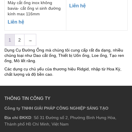
Máy cắt ống inox không
Liên hệ
bavia- cắt ống vi sinh đường
kính max 116mm
Liên hệ
1
2
→
Dụng Cụ Đường Ống mà chúng tôi cung cấp rất đa dạng, nhiều
chủng loại như Dao cắt ống, Thiết bị Uốn ống, Loe ống, Tạo ren
ống, Mỏ lết răng.
Các dụng cụ chủ yếu của thương hiệu Ridgid, nhập từ Hoa Kỳ,
chất lượng và độ bền cao.
THÔNG TIN CÔNG TY
Công ty TNHH GIẢI PHÁP CÔNG NGHIỆP SÁNG TẠO
Địa chỉ ĐKKD
: Số 31 Đường số 2, Phường Bình Hưng Hòa,
Thành phố Hồ Chí Minh, Việt Nam