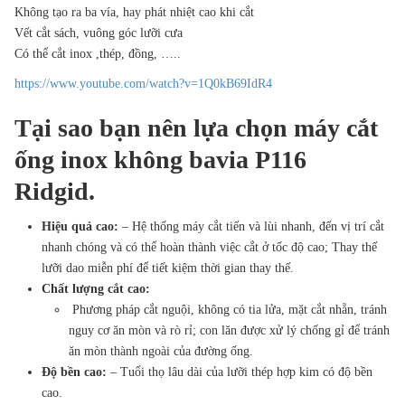
Không tạo ra ba vía, hay phát nhiệt cao khi cắt
Vết cắt sách, vuông góc lưỡi cưa
Có thể cắt inox ,thép, đồng, …..
https://www.youtube.com/watch?v=1Q0kB69IdR4
Tại sao bạn nên lựa chọn máy cắt
ống inox không bavia P116
Ridgid.
Hiệu quả cao:
– Hệ thống máy cắt tiến và lùi nhanh, đến vị trí cắt
nhanh chóng và có thể hoàn thành việc cắt ở tốc độ cao; Thay thế
lưỡi dao miễn phí để tiết kiệm thời gian thay thế.
Chất lượng cắt cao:
Phương pháp cắt nguội, không có tia lửa, mặt cắt nhẵn, tránh
nguy cơ ăn mòn và rò rỉ; con lăn được xử lý chống gỉ để tránh
ăn mòn thành ngoài của đường ống.
Độ bền cao:
– Tuổi thọ lâu dài của lưỡi thép hợp kim có độ bền
cao.