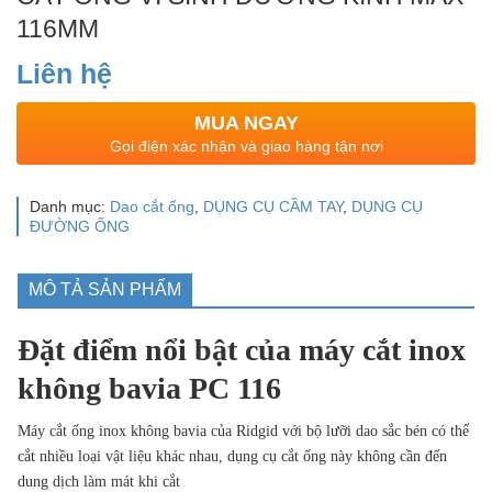
116MM
Liên hệ
MUA NGAY
Gọi điện xác nhận và giao hàng tận nơi
Danh mục:
Dao cắt ống
,
DỤNG CỤ CẦM TAY
,
DỤNG CỤ
ĐƯỜNG ỐNG
MÔ TẢ SẢN PHẨM
Đặt điểm nổi bật của máy cắt inox
không bavia PC 116
Máy cắt ống inox không bavia của Ridgid với bộ lưỡi dao sắc bén có thể
cắt nhiều loại vật liệu khác nhau, dụng cụ cắt ống này không cần đến
dung dịch làm mát khi cắt