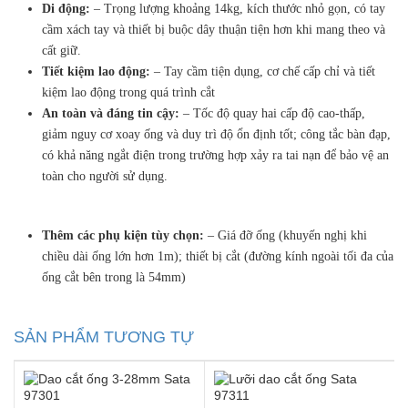
Di động:
– Trọng lượng khoảng 14kg, kích thước nhỏ gọn, có tay
cầm xách tay và thiết bị buộc dây thuận tiện hơn khi mang theo và
cất giữ.
Tiết kiệm lao động:
– Tay cầm tiện dụng, cơ chế cấp chỉ và tiết
kiệm lao động trong quá trình cắt
An toàn và đáng tin cậy:
– Tốc độ quay hai cấp độ cao-thấp,
giảm nguy cơ xoay ống và duy trì độ ổn định tốt; công tắc bàn đạp,
có khả năng ngắt điện trong trường hợp xảy ra tai nạn để bảo vệ an
toàn cho người sử dụng.
Thêm các phụ kiện tùy chọn:
– Giá đỡ ống (khuyến nghị khi
chiều dài ống lớn hơn 1m); thiết bị cắt (đường kính ngoài tối đa của
ống cắt bên trong là 54mm)
SẢN PHẨM TƯƠNG TỰ