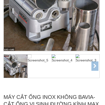
MÁY CẮT ỐNG INOX KHÔNG BAVIA-
CẮT ỐNG VI SINH ĐƯỜNG KÍNH MAX