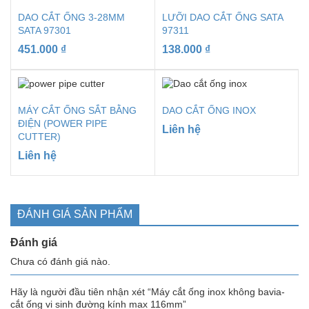
DAO CẮT ỐNG 3-28MM
LƯỠI DAO CẮT ỐNG SATA
SATA 97301
97311
451.000
₫
138.000
₫
MÁY CẮT ỐNG SẮT BẰNG
DAO CẮT ỐNG INOX
ĐIỆN (POWER PIPE
Liên hệ
CUTTER)
Liên hệ
ĐÁNH GIÁ SẢN PHẨM
Đánh giá
Chưa có đánh giá nào.
Hãy là người đầu tiên nhận xét “Máy cắt ống inox không bavia-
cắt ống vi sinh đường kính max 116mm”