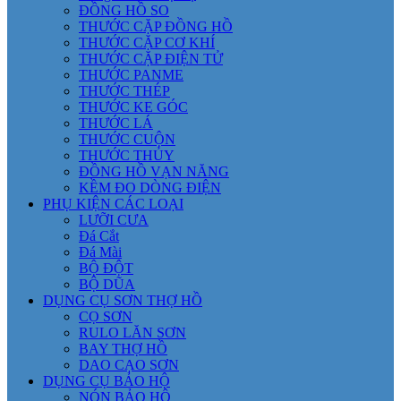
ĐỒNG HỒ SO
THƯỚC CẶP ĐỒNG HỒ
THƯỚC CẶP CƠ KHÍ
THƯỚC CẶP ĐIỆN TỬ
THƯỚC PANME
THƯỚC THÉP
THƯỚC KE GÓC
THƯỚC LÁ
THƯỚC CUỘN
THƯỚC THỦY
ĐỒNG HỒ VẠN NĂNG
KỀM ĐO DÒNG ĐIỆN
PHỤ KIỆN CÁC LOẠI
LƯỠI CƯA
Đá Cắt
Đá Mài
BỘ ĐỘT
BỘ DŨA
DỤNG CỤ SƠN THỢ HỒ
CỌ SƠN
RULO LĂN SƠN
BAY THỢ HỒ
DAO CẠO SƠN
DỤNG CỤ BẢO HỘ
NÓN BẢO HỘ