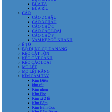
BÚA TẠ
BÚA RÌU
CẢO
CẢO 2 CHẤU
CẢO 3 CHẤU
CẢO CHỮ C
CẢO CÁC LOẠI
CẢO CHỮ F
VAM KẸP GỖ NHANH
Ê TÔ
BỘ DỤNG CỤ ĐA NĂNG
KÉO CẮT TÔN
KÉO CẮT CÀNH
KÉO CÁC LOẠI
MỎ LẾT
MỎ LẾT RĂNG
KÌM CẦM TAY
Kìm Điện
kìm cắt
Kìm nhọn
Kìm Phe
Kìm xi 2 lỗ
Kìm Bấm
Kìm Bấm Cos
Kìm Bấm River