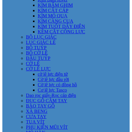
KÌM BẤM GHIM
KÌM CẮT CÁP
KÌM MỎ QUẠ
KÌM CÀNG CUA
KÌM TUỐT DÂY ĐIỆN
KỀM CẮT CỘNG LỰC
BỘ LỤC GIÁC
LỤC GIÁC LẺ
BỘ TUÝP
BỘ CỜ LÊ
ĐẦU TUÝP
CỜ LÊ
CỜ LÊ LỰC
cờ lê lực điện tử
Cờ lê lực đầu rời
Cờ lê lực có đồng hồ
Cơ lê lực Tasco
Dao rọc giấy-Rọc cáp điện
ĐỤC GỖ CẦM TAY
BÀO TAY GỖ
XÀ BENG
CƯA TAY
TUA VÍT
PHỤ KIỆN MŨI VÍT