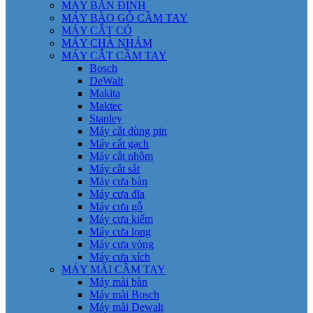
MÁY BẮN ĐINH
MÁY BÀO GỖ CẦM TAY
MÁY CẮT CỎ
MÁY CHÀ NHÁM
MÁY CẮT CẦM TAY
Bosch
DeWalt
Makita
Maktec
Stanley
Máy cắt dùng pin
Máy cắt gạch
Máy cắt nhôm
Máy cắt sắt
Máy cưa bàn
Máy cưa đĩa
Máy cưa gỗ
Máy cưa kiếm
Máy cưa lọng
Máy cưa vòng
Máy cưa xích
MÁY MÀI CẦM TAY
Máy mài bàn
Máy mài Bosch
Máy mài Dewalt