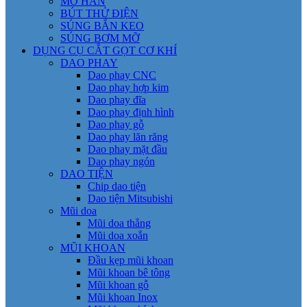
MỎ HÀN
BÚT THỬ ĐIỆN
SÚNG BẮN KEO
SÚNG BƠM MỠ
DỤNG CỤ CẮT GỌT CƠ KHÍ
DAO PHAY
Dao phay CNC
Dao phay hợp kim
Dao phay đĩa
Dao phay định hình
Dao phay gỗ
Dao phay lăn răng
Dao phay mặt đầu
Dao phay ngón
DAO TIỆN
Chip dao tiện
Dao tiện Mitsubishi
Mũi doa
Mũi doa thẳng
Mũi doa xoắn
MŨI KHOAN
Đầu kẹp mũi khoan
Mũi khoan bê tông
Mũi khoan gỗ
Mũi khoan Inox