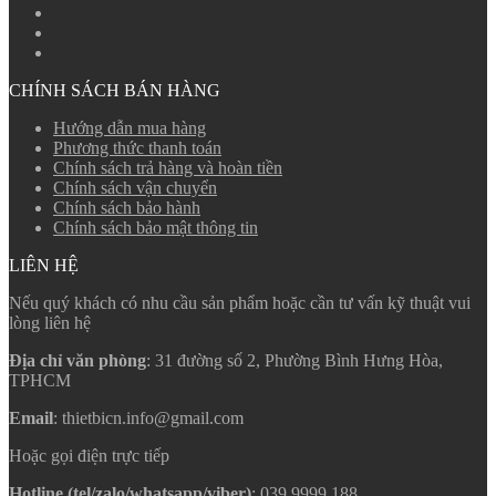
CHÍNH SÁCH BÁN HÀNG
Hướng dẫn mua hàng
Phương thức thanh toán
Chính sách trả hàng và hoàn tiền
Chính sách vận chuyển
Chính sách bảo hành
Chính sách bảo mật thông tin
LIÊN HỆ
Nếu quý khách có nhu cầu sản phẩm hoặc cần tư vấn kỹ thuật vui
lòng liên hệ
Địa chỉ văn phòng
: 31 đường số 2, Phường Bình Hưng Hòa,
TPHCM
Email
: thietbicn.info@gmail.com
Hoặc gọi điện trực tiếp
Hotline (tel/zalo/whatsapp/viber)
: 039 9999 188