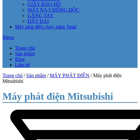
GIẦY BẢO HỘ
MẶT NẠ CHỐNG ĐỘC
GĂNG TAY
DÂY ĐAI
Máy phát điện chạy xăng Total
Menu
Trang chủ
Sản phẩm
Blog
Liên hệ
Trang chủ
/
Sản phẩm
/
MÁY PHÁT ĐIỆN
/ Máy phát điện
Mitsubishi
Máy phát điện Mitsubishi