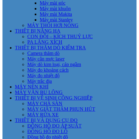
Máy mài góc
Máy mài khuôn
Máy mài Makita
Máy mài Stanley
MÁY THỔI HƠI NÓNG
THIẾT BỊ NÂNG HẠ
CON ĐỘI – KÍCH THUỶ LỰC
PA LĂNG XÍCH
THIẾT BỊ THĂM DÒ KIỂM TRA
Camera thăm dò
Máy cân mực laser
Máy dò kim loại, cáp ngầm
Máy đo khoảng cách
Máy đo nhiệt độ
Máy trắc địa
MÁY NÉN KHÍ
MÁY VẶN BU LÔNG
THIẾT BỊ VỆ SINH CÔNG NGHIỆP
MÁY CHÀ SÀN
MÁY GIẶT THẢM PHUN HÚT
MÁY RỬA XE
THIẾT BỊ VÀ DỤNG CỤ ĐO
ĐỒNG HỒ ĐO ÁP SUẤT
ĐỒNG HỒ ĐO LỖ
Đồng hồ đo nhiệt độ