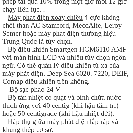
phép tải quá 10% trong một giờ mỗi 12 giờ
chạy liên tục. .
–
Máy phát điện xoay chiều
4 cực không
chổi than AC Stamford, MeccAlte, Leroy
Somer hoặc máy phát điện thương hiệu
Trung Quốc là tùy chọn.
– Bộ điều khiển Smartgen HGM6110 AMF
với màn hình LCD và nhiều tùy chọn ngôn
ngữ. Có thể quản lý điều khiển từ xa của
máy phát điện. Deep Sea 6020, 7220, DEIF,
Comap điều khiển trên không.
– Bộ sạc phao 24 V
– Bộ tản nhiệt có quạt và bình chứa nước
thích ứng với 40 centig (khí hậu tâm trí)
hoặc 50 centigrade (khí hậu nhiệt đới).
– Hấp thụ giữa máy phát điện lắp ráp và
khung thép cơ sở.