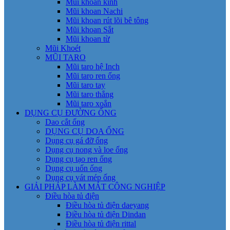
Mũi khoan kính
Mũi khoan Nachi
Mũi khoan rút lõi bê tông
Mũi khoan Sắt
Mũi khoan từ
Mũi Khoét
MŨI TARO
Mũi taro hệ Inch
Mũi taro ren ống
Mũi taro tay
Mũi taro thẳng
Mũi taro xoắn
DỤNG CỤ ĐƯỜNG ỐNG
Dao cắt ống
DỤNG CỤ DOA ỐNG
Dụng cụ gá đỡ ống
Dụng cụ nong và loe ống
Dụng cụ tạo ren ống
Dụng cụ uốn ống
Dụng cụ vát mép ống
GIẢI PHÁP LÀM MÁT CÔNG NGHIỆP
Điều hòa tủ điện
Điều hòa tủ điện daeyang
Điều hòa tủ điện Dindan
Điều hòa tủ điện rittal