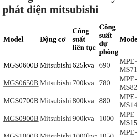
phát điện mitsubishi
Công
Công
suất
Model
Động cơ
suất
Mode
dự
liên tục
phòng
MPE-
MGS0600B
Mitsubishi
625kva
690
MS71
MPE-
MGS0650B
Mitsubishi
700kva
780
MS82
MPE-
MGS0700B
Mitsubishi
800kva
880
MS14
MPE-
MGS0900B
Mitsubishi
900kva
1000
MS15
MPE-
MGS1000B
Mitsubishi
1000kva
1050