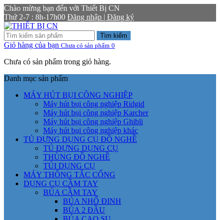
Chào mừng bạn đến với Thiết Bị CN
Thứ 2-7 : 8h-17h00
Đăng nhập | Đăng ký
Tìm kiếm
Giỏ hàng của bạn
Chưa có sản phẩm
0
Chưa có sản phẩm trong giỏ hàng.
Danh mục sản phẩm
MÁY HÚT BỤI CÔNG NGHIỆP
Máy hút bụi công nghiệp Ridgid
Máy hút bụi công nghiệp Karcher
Máy hút bụi công nghiệp Ghibli
Máy hút bụi công nghiệp khác
TỦ ĐỰNG DỤNG CỤ ĐỒ NGHỀ
TỦ ĐỰNG DỤNG CỤ
THÙNG ĐỒ NGHỀ
TÚI DỤNG CỤ
MÁY THÔNG TẮC CỐNG
DỤNG CỤ CẦM TAY
BÚA CẦM TAY
BÚA NHỔ ĐINH
BÚA 2 ĐẦU
BÚA CAO SU