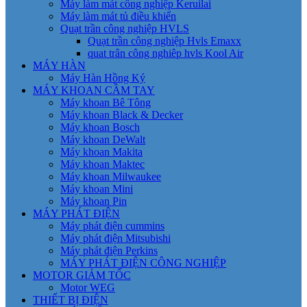
Máy làm mát công nghiệp Keruilai
Máy làm mát tủ điều khiển
Quạt trần công nghiệp HVLS
Quạt trần công nghiệp Hvls Emaxx
quat trân công nghiêp hvls Kool Air
MÁY HÀN
Máy Hàn Hồng Ký
MÁY KHOAN CẦM TAY
Máy khoan Bê Tông
Máy khoan Black & Decker
Máy khoan Bosch
Máy khoan DeWalt
Máy khoan Makita
Máy khoan Maktec
Máy khoan Milwaukee
Máy khoan Mini
Máy khoan Pin
MÁY PHÁT ĐIỆN
Máy phát điện cummins
Máy phát điện Mitsubishi
Máy phát điện Perkins
MÁY PHÁT ĐIỆN CÔNG NGHIỆP
MOTOR GIẢM TỐC
Motor WEG
THIẾT BỊ ĐIỆN