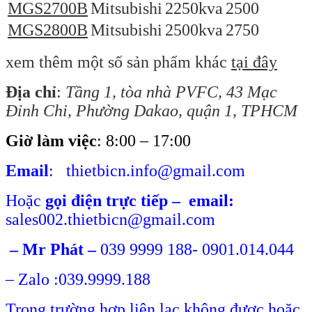
MGS2700B
Mitsubishi
2250kva
2500
MGS2800B
Mitsubishi
2500kva
2750
xem thêm một số sản phẩm khác
tại đây
Địa chỉ
:
Tầng 1, tòa nhà PVFC, 43 Mạc
Đỉnh Chi,
Phường Dakao, quận 1, TPHCM
Giờ làm việc
: 8:00 – 17:00
Email
: thietbicn.info@gmail.com
Hoặc
gọi điện trực tiếp
–
email:
sales002.thietbicn@gmail.com
– Mr Phát –
039 9999 188- 0901.014.044
– Zalo :039.9999.188
Trong trường hợp liên lạc không được hoặc