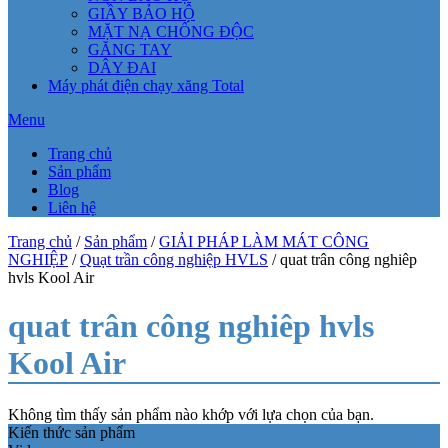
GIẦY BẢO HỘ
MẶT NẠ CHỐNG ĐỘC
GĂNG TAY
DÂY ĐAI
Máy phát điện chạy xăng Total
Menu
Trang chủ
Sản phẩm
Blog
Liên hệ
Trang chủ
/
Sản phẩm
/
GIẢI PHÁP LÀM MÁT CÔNG
NGHIỆP
/
Quạt trần công nghiệp HVLS
/ quat trân công nghiêp
hvls Kool Air
quat trân công nghiêp hvls
Kool Air
Không tìm thấy sản phẩm nào khớp với lựa chọn của bạn.
Kiến thức sản phẩm