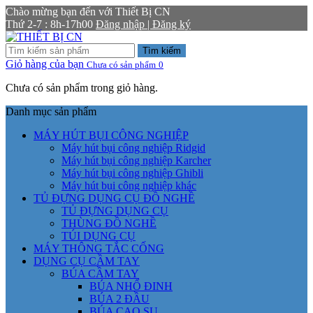
Chào mừng bạn đến với Thiết Bị CN
Thứ 2-7 : 8h-17h00
Đăng nhập | Đăng ký
Tìm kiếm
Giỏ hàng của bạn
Chưa có sản phẩm
0
Chưa có sản phẩm trong giỏ hàng.
Danh mục sản phẩm
MÁY HÚT BỤI CÔNG NGHIỆP
Máy hút bụi công nghiệp Ridgid
Máy hút bụi công nghiệp Karcher
Máy hút bụi công nghiệp Ghibli
Máy hút bụi công nghiệp khác
TỦ ĐỰNG DỤNG CỤ ĐỒ NGHỀ
TỦ ĐỰNG DỤNG CỤ
THÙNG ĐỒ NGHỀ
TÚI DỤNG CỤ
MÁY THÔNG TẮC CỐNG
DỤNG CỤ CẦM TAY
BÚA CẦM TAY
BÚA NHỔ ĐINH
BÚA 2 ĐẦU
BÚA CAO SU