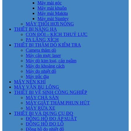
Máy mài góc
Máy mài khuôn
Máy mài Makita
Máy mài Stanley
MÁY THỔI HƠI NÓNG
THIẾT BỊ NÂNG HẠ
CON ĐỘI – KÍCH THUỶ LỰC
PA LĂNG XÍCH
THIẾT BỊ THĂM DÒ KIỂM TRA
Camera thăm dò
Máy cân mực laser
Máy dò kim loại, cáp ngầm
Máy đo khoảng cách
Máy đo nhiệt độ
Máy trắc địa
MÁY NÉN KHÍ
MÁY VẶN BU LÔNG
THIẾT BỊ VỆ SINH CÔNG NGHIỆP
MÁY CHÀ SÀN
MÁY GIẶT THẢM PHUN HÚT
MÁY RỬA XE
THIẾT BỊ VÀ DỤNG CỤ ĐO
ĐỒNG HỒ ĐO ÁP SUẤT
ĐỒNG HỒ ĐO LỖ
Đồng hồ đo nhiệt độ