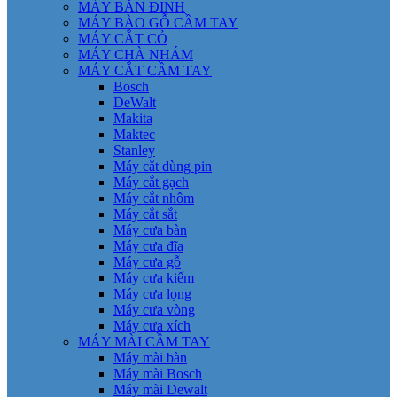
MÁY BẮN ĐINH
MÁY BÀO GỖ CẦM TAY
MÁY CẮT CỎ
MÁY CHÀ NHÁM
MÁY CẮT CẦM TAY
Bosch
DeWalt
Makita
Maktec
Stanley
Máy cắt dùng pin
Máy cắt gạch
Máy cắt nhôm
Máy cắt sắt
Máy cưa bàn
Máy cưa đĩa
Máy cưa gỗ
Máy cưa kiếm
Máy cưa lọng
Máy cưa vòng
Máy cưa xích
MÁY MÀI CẦM TAY
Máy mài bàn
Máy mài Bosch
Máy mài Dewalt