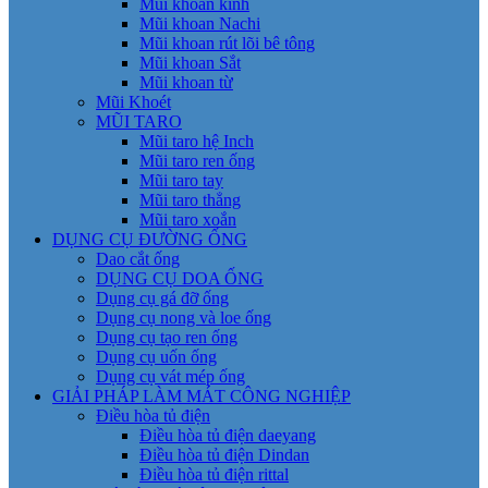
Mũi khoan kính
Mũi khoan Nachi
Mũi khoan rút lõi bê tông
Mũi khoan Sắt
Mũi khoan từ
Mũi Khoét
MŨI TARO
Mũi taro hệ Inch
Mũi taro ren ống
Mũi taro tay
Mũi taro thẳng
Mũi taro xoắn
DỤNG CỤ ĐƯỜNG ỐNG
Dao cắt ống
DỤNG CỤ DOA ỐNG
Dụng cụ gá đỡ ống
Dụng cụ nong và loe ống
Dụng cụ tạo ren ống
Dụng cụ uốn ống
Dụng cụ vát mép ống
GIẢI PHÁP LÀM MÁT CÔNG NGHIỆP
Điều hòa tủ điện
Điều hòa tủ điện daeyang
Điều hòa tủ điện Dindan
Điều hòa tủ điện rittal