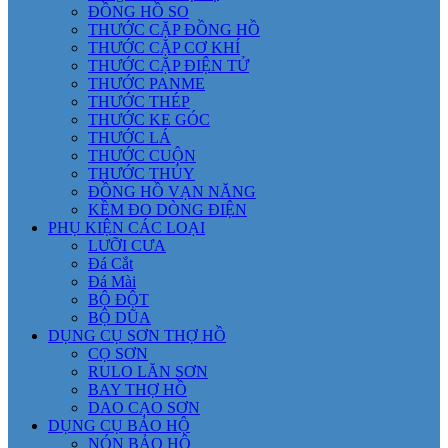
ĐỒNG HỒ SO
THƯỚC CẶP ĐỒNG HỒ
THƯỚC CẶP CƠ KHÍ
THƯỚC CẶP ĐIỆN TỬ
THƯỚC PANME
THƯỚC THÉP
THƯỚC KE GÓC
THƯỚC LÁ
THƯỚC CUỘN
THƯỚC THỦY
ĐỒNG HỒ VẠN NĂNG
KỀM ĐO DÒNG ĐIỆN
PHỤ KIỆN CÁC LOẠI
LƯỠI CƯA
Đá Cắt
Đá Mài
BỘ ĐỘT
BỘ DŨA
DỤNG CỤ SƠN THỢ HỒ
CỌ SƠN
RULO LĂN SƠN
BAY THỢ HỒ
DAO CẠO SƠN
DỤNG CỤ BẢO HỘ
NÓN BẢO HỘ