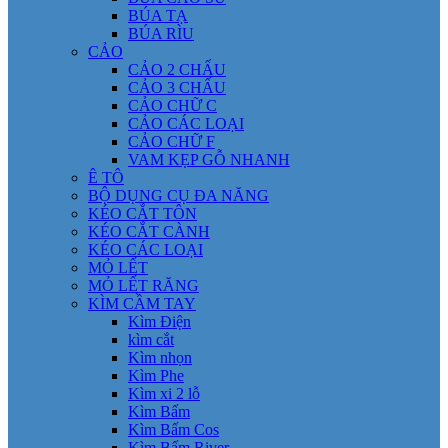
BÚA TẠ
BÚA RÌU
CẢO
CẢO 2 CHẤU
CẢO 3 CHẤU
CẢO CHỮ C
CẢO CÁC LOẠI
CẢO CHỮ F
VAM KẸP GỖ NHANH
Ê TÔ
BỘ DỤNG CỤ ĐA NĂNG
KÉO CẮT TÔN
KÉO CẮT CÀNH
KÉO CÁC LOẠI
MỎ LẾT
MỎ LẾT RĂNG
KÌM CẦM TAY
Kìm Điện
kìm cắt
Kìm nhọn
Kìm Phe
Kìm xi 2 lỗ
Kìm Bấm
Kìm Bấm Cos
Kìm Bấm River