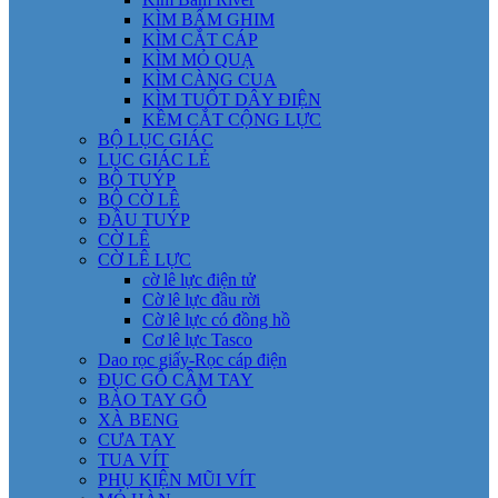
KÌM BẤM GHIM
KÌM CẮT CÁP
KÌM MỎ QUẠ
KÌM CÀNG CUA
KÌM TUỐT DÂY ĐIỆN
KỀM CẮT CỘNG LỰC
BỘ LỤC GIÁC
LỤC GIÁC LẺ
BỘ TUÝP
BỘ CỜ LÊ
ĐẦU TUÝP
CỜ LÊ
CỜ LÊ LỰC
cờ lê lực điện tử
Cờ lê lực đầu rời
Cờ lê lực có đồng hồ
Cơ lê lực Tasco
Dao rọc giấy-Rọc cáp điện
ĐỤC GỖ CẦM TAY
BÀO TAY GỖ
XÀ BENG
CƯA TAY
TUA VÍT
PHỤ KIỆN MŨI VÍT