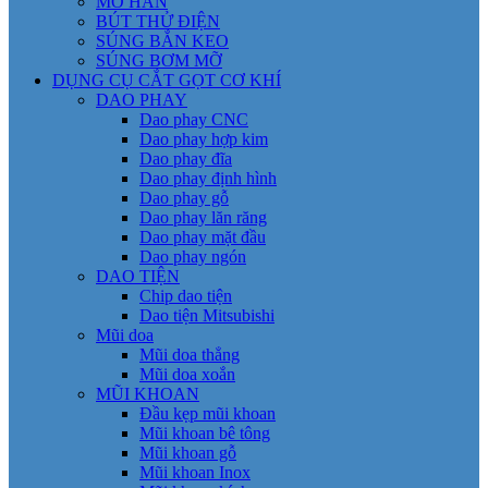
MỎ HÀN
BÚT THỬ ĐIỆN
SÚNG BẮN KEO
SÚNG BƠM MỠ
DỤNG CỤ CẮT GỌT CƠ KHÍ
DAO PHAY
Dao phay CNC
Dao phay hợp kim
Dao phay đĩa
Dao phay định hình
Dao phay gỗ
Dao phay lăn răng
Dao phay mặt đầu
Dao phay ngón
DAO TIỆN
Chip dao tiện
Dao tiện Mitsubishi
Mũi doa
Mũi doa thẳng
Mũi doa xoắn
MŨI KHOAN
Đầu kẹp mũi khoan
Mũi khoan bê tông
Mũi khoan gỗ
Mũi khoan Inox