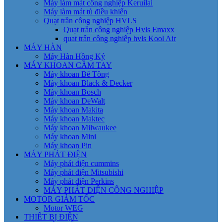
Máy làm mát công nghiệp Keruilai
Máy làm mát tủ điều khiển
Quạt trần công nghiệp HVLS
Quạt trần công nghiệp Hvls Emaxx
quat trân công nghiêp hvls Kool Air
MÁY HÀN
Máy Hàn Hồng Ký
MÁY KHOAN CẦM TAY
Máy khoan Bê Tông
Máy khoan Black & Decker
Máy khoan Bosch
Máy khoan DeWalt
Máy khoan Makita
Máy khoan Maktec
Máy khoan Milwaukee
Máy khoan Mini
Máy khoan Pin
MÁY PHÁT ĐIỆN
Máy phát điện cummins
Máy phát điện Mitsubishi
Máy phát điện Perkins
MÁY PHÁT ĐIỆN CÔNG NGHIỆP
MOTOR GIẢM TỐC
Motor WEG
THIẾT BỊ ĐIỆN