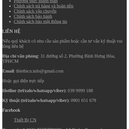
Phương thức thanh toán
Chính sách trả hàng và hoàn tiền
Chính sách vận chuyển
Chính sách bảo hành
Chính sách bảo mật thông tin
LIÊN HỆ
Nếu quý khách có nhu cầu sản phẩm hoặc cần tư vấn kỹ thuật vui
lòng liên hệ
Địa chỉ văn phòng
: 31 đường số 2, Phường Bình Hưng Hòa,
TPHCM
Email
: thietbicn.info@gmail.com
Hoặc gọi điện trực tiếp
Hotline (tel/zalo/whatsapp/viber)
: 039 9999 188
Kỹ thuật (tel/zalo/whatsapp/viber)
: 0901 651 678
Facebook
Thiết Bị CN