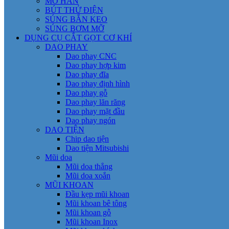
MỎ HÀN
BÚT THỬ ĐIỆN
SÚNG BẮN KEO
SÚNG BƠM MỠ
DỤNG CỤ CẮT GỌT CƠ KHÍ
DAO PHAY
Dao phay CNC
Dao phay hợp kim
Dao phay đĩa
Dao phay định hình
Dao phay gỗ
Dao phay lăn răng
Dao phay mặt đầu
Dao phay ngón
DAO TIỆN
Chip dao tiện
Dao tiện Mitsubishi
Mũi doa
Mũi doa thẳng
Mũi doa xoắn
MŨI KHOAN
Đầu kẹp mũi khoan
Mũi khoan bê tông
Mũi khoan gỗ
Mũi khoan Inox