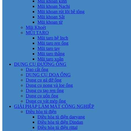
Mũi khoan kính
Mũi khoan Nachi
Mũi khoan rút lõi bê tông
Mũi khoan Sắt
Mũi khoan từ
Mũi Khoét
MŨI TARO
Mũi taro hệ Inch
Mũi taro ren ống
Mũi taro tay
Mũi taro thẳng
Mũi taro xoắn
DỤNG CỤ ĐƯỜNG ỐNG
Dao cắt ống
DỤNG CỤ DOA ỐNG
Dụng cụ gá đỡ ống
Dụng cụ nong và loe ống
Dụng cụ tạo ren ống
Dụng cụ uốn ống
Dụng cụ vát mép ống
GIẢI PHÁP LÀM MÁT CÔNG NGHIỆP
Điều hòa tủ điện
Điều hòa tủ điện daeyang
Điều hòa tủ điện Dindan
Điều hòa tủ điện rittal