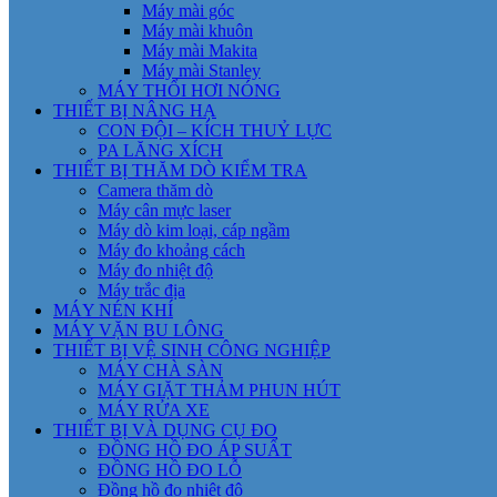
Máy mài góc
Máy mài khuôn
Máy mài Makita
Máy mài Stanley
MÁY THỔI HƠI NÓNG
THIẾT BỊ NÂNG HẠ
CON ĐỘI – KÍCH THUỶ LỰC
PA LĂNG XÍCH
THIẾT BỊ THĂM DÒ KIỂM TRA
Camera thăm dò
Máy cân mực laser
Máy dò kim loại, cáp ngầm
Máy đo khoảng cách
Máy đo nhiệt độ
Máy trắc địa
MÁY NÉN KHÍ
MÁY VẶN BU LÔNG
THIẾT BỊ VỆ SINH CÔNG NGHIỆP
MÁY CHÀ SÀN
MÁY GIẶT THẢM PHUN HÚT
MÁY RỬA XE
THIẾT BỊ VÀ DỤNG CỤ ĐO
ĐỒNG HỒ ĐO ÁP SUẤT
ĐỒNG HỒ ĐO LỖ
Đồng hồ đo nhiệt độ