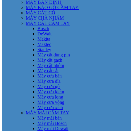
MÁY BẮN ĐINH
MÁY BÀO GỖ CẦM TAY
MÁY CẮT CỎ
MÁY CHÀ NHÁM
MÁY CẮT CẦM TAY
Bosch
DeWalt
Makita
Maktec
Stanley
Máy cắt dùng pin
Máy cắt gạch
Máy cắt nhôm
Máy cắt sắt
Máy cưa bàn
Máy cưa đĩa
Máy cưa gỗ
Máy cưa kiếm
Máy cưa lọng
Máy cưa vòng
Máy cưa xích
MÁY MÀI CẦM TAY
Máy mài bàn
Máy mài Bosch
Máy mài Dewalt