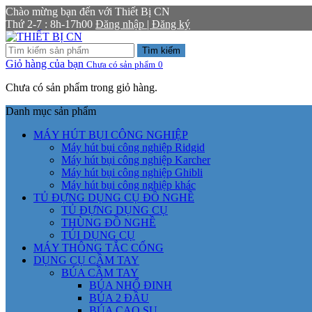
Chào mừng bạn đến với Thiết Bị CN
Thứ 2-7 : 8h-17h00
Đăng nhập | Đăng ký
Tìm kiếm
Giỏ hàng của bạn
Chưa có sản phẩm
0
Chưa có sản phẩm trong giỏ hàng.
Danh mục sản phẩm
MÁY HÚT BỤI CÔNG NGHIỆP
Máy hút bụi công nghiệp Ridgid
Máy hút bụi công nghiệp Karcher
Máy hút bụi công nghiệp Ghibli
Máy hút bụi công nghiệp khác
TỦ ĐỰNG DỤNG CỤ ĐỒ NGHỀ
TỦ ĐỰNG DỤNG CỤ
THÙNG ĐỒ NGHỀ
TÚI DỤNG CỤ
MÁY THÔNG TẮC CỐNG
DỤNG CỤ CẦM TAY
BÚA CẦM TAY
BÚA NHỔ ĐINH
BÚA 2 ĐẦU
BÚA CAO SU