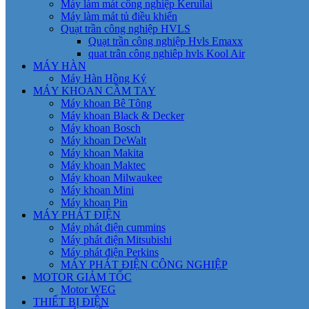
Máy làm mát công nghiệp Keruilai
Máy làm mát tủ điều khiển
Quạt trần công nghiệp HVLS
Quạt trần công nghiệp Hvls Emaxx
quat trân công nghiêp hvls Kool Air
MÁY HÀN
Máy Hàn Hồng Ký
MÁY KHOAN CẦM TAY
Máy khoan Bê Tông
Máy khoan Black & Decker
Máy khoan Bosch
Máy khoan DeWalt
Máy khoan Makita
Máy khoan Maktec
Máy khoan Milwaukee
Máy khoan Mini
Máy khoan Pin
MÁY PHÁT ĐIỆN
Máy phát điện cummins
Máy phát điện Mitsubishi
Máy phát điện Perkins
MÁY PHÁT ĐIỆN CÔNG NGHIỆP
MOTOR GIẢM TỐC
Motor WEG
THIẾT BỊ ĐIỆN