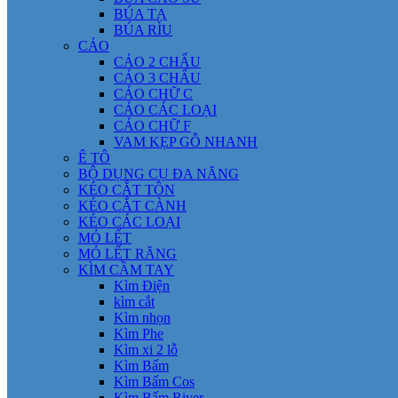
BÚA TẠ
BÚA RÌU
CẢO
CẢO 2 CHẤU
CẢO 3 CHẤU
CẢO CHỮ C
CẢO CÁC LOẠI
CẢO CHỮ F
VAM KẸP GỖ NHANH
Ê TÔ
BỘ DỤNG CỤ ĐA NĂNG
KÉO CẮT TÔN
KÉO CẮT CÀNH
KÉO CÁC LOẠI
MỎ LẾT
MỎ LẾT RĂNG
KÌM CẦM TAY
Kìm Điện
kìm cắt
Kìm nhọn
Kìm Phe
Kìm xi 2 lỗ
Kìm Bấm
Kìm Bấm Cos
Kìm Bấm River