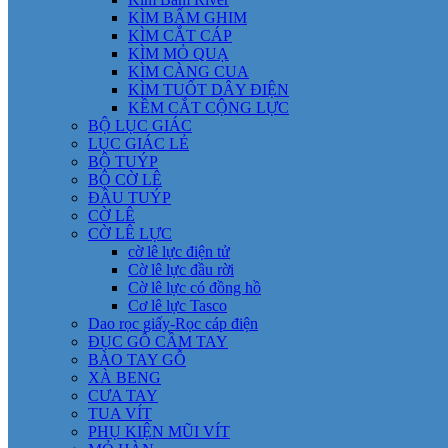
KÌM BẤM GHIM
KÌM CẮT CÁP
KÌM MỎ QUẠ
KÌM CÀNG CUA
KÌM TUỐT DÂY ĐIỆN
KỀM CẮT CỘNG LỰC
BỘ LỤC GIÁC
LỤC GIÁC LẺ
BỘ TUÝP
BỘ CỜ LÊ
ĐẦU TUÝP
CỜ LÊ
CỜ LÊ LỰC
cờ lê lực điện tử
Cờ lê lực đầu rời
Cờ lê lực có đồng hồ
Cơ lê lực Tasco
Dao rọc giấy-Rọc cáp điện
ĐỤC GỖ CẦM TAY
BÀO TAY GỖ
XÀ BENG
CƯA TAY
TUA VÍT
PHỤ KIỆN MŨI VÍT