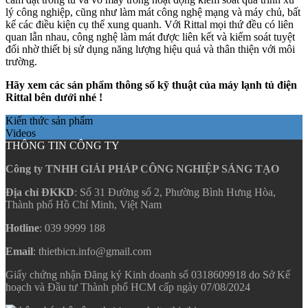
lý công nghiệp, cũng như làm mát công nghệ mạng và máy chủ, bất
kể các điều kiện cụ thể xung quanh. Với Rittal mọi thứ đều có liên
quan lẫn nhau, công nghệ làm mát được liên kết và kiểm soát tuyệt
đối nhờ thiết bị sử dụng năng lượng hiệu quả và thân thiện với môi
trường.
Hãy xem các sản phẩm thông số kỹ thuật của máy lạnh tủ điện
Rittal bên dưới nhé !
Kiến thức sản phẩm
Videos
THÔNG TIN CÔNG TY
Công ty TNHH GIẢI PHÁP CÔNG NGHIỆP SÁNG TẠO
Địa chỉ ĐKKD
: Số 31 Đường số 2, Phường Bình Hưng Hòa,
Thành phố Hồ Chí Minh, Việt Nam
Hotline
: 039 9999 188
Email
: thietbicn.info@gmail.com
Giấy chứng nhận Đăng ký Kinh doanh số 0318609918 do Sở Kế
hoạch và Đầu tư Thành phố HCM cấp ngày 07/08/2024