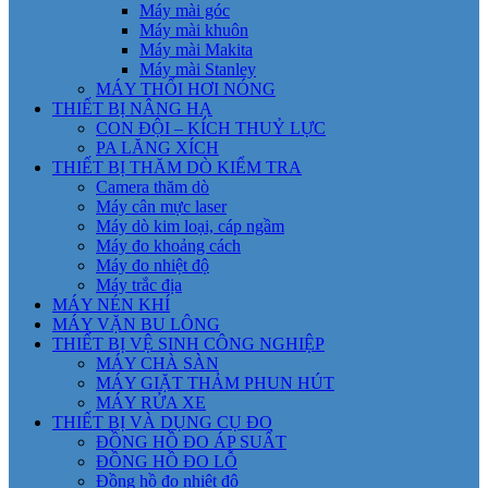
Máy mài góc
Máy mài khuôn
Máy mài Makita
Máy mài Stanley
MÁY THỔI HƠI NÓNG
THIẾT BỊ NÂNG HẠ
CON ĐỘI – KÍCH THUỶ LỰC
PA LĂNG XÍCH
THIẾT BỊ THĂM DÒ KIỂM TRA
Camera thăm dò
Máy cân mực laser
Máy dò kim loại, cáp ngầm
Máy đo khoảng cách
Máy đo nhiệt độ
Máy trắc địa
MÁY NÉN KHÍ
MÁY VẶN BU LÔNG
THIẾT BỊ VỆ SINH CÔNG NGHIỆP
MÁY CHÀ SÀN
MÁY GIẶT THẢM PHUN HÚT
MÁY RỬA XE
THIẾT BỊ VÀ DỤNG CỤ ĐO
ĐỒNG HỒ ĐO ÁP SUẤT
ĐỒNG HỒ ĐO LỖ
Đồng hồ đo nhiệt độ