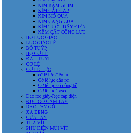
KÌM BẤM GHIM
KÌM CẮT CÁP
KÌM MỎ QUẠ
KÌM CÀNG CUA
KÌM TUỐT DÂY ĐIỆN
KỀM CẮT CỘNG LỰC
BỘ LỤC GIÁC
LỤC GIÁC LẺ
BỘ TUÝP
BỘ CỜ LÊ
ĐẦU TUÝP
CỜ LÊ
CỜ LÊ LỰC
cờ lê lực điện tử
Cờ lê lực đầu rời
Cờ lê lực có đồng hồ
Cơ lê lực Tasco
Dao rọc giấy-Rọc cáp điện
ĐỤC GỖ CẦM TAY
BÀO TAY GỖ
XÀ BENG
CƯA TAY
TUA VÍT
PHỤ KIỆN MŨI VÍT