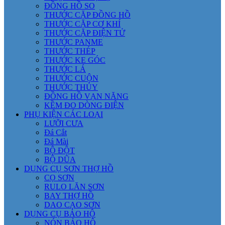
ĐỒNG HỒ SO
THƯỚC CẶP ĐỒNG HỒ
THƯỚC CẶP CƠ KHÍ
THƯỚC CẶP ĐIỆN TỬ
THƯỚC PANME
THƯỚC THÉP
THƯỚC KE GÓC
THƯỚC LÁ
THƯỚC CUỘN
THƯỚC THỦY
ĐỒNG HỒ VẠN NĂNG
KỀM ĐO DÒNG ĐIỆN
PHỤ KIỆN CÁC LOẠI
LƯỠI CƯA
Đá Cắt
Đá Mài
BỘ ĐỘT
BỘ DŨA
DỤNG CỤ SƠN THỢ HỒ
CỌ SƠN
RULO LĂN SƠN
BAY THỢ HỒ
DAO CẠO SƠN
DỤNG CỤ BẢO HỘ
NÓN BẢO HỘ