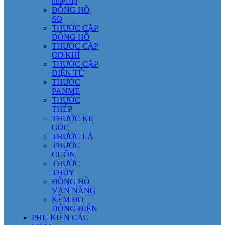
nhiệt độ
ĐỒNG HỒ
SO
THƯỚC CẶP
ĐỒNG HỒ
THƯỚC CẶP
CƠ KHÍ
THƯỚC CẶP
ĐIỆN TỬ
THƯỚC
PANME
THƯỚC
THÉP
THƯỚC KE
GÓC
THƯỚC LÁ
THƯỚC
CUỘN
THƯỚC
THỦY
ĐỒNG HỒ
VẠN NĂNG
KỀM ĐO
DÒNG ĐIỆN
PHỤ KIỆN CÁC