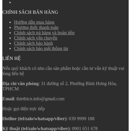
CHÍNH SÁCH BÁN HÀNG
Hướng dẫn mua hàng
Phương thức thanh toán
Chính sách trả hàng và hoàn tiền
Chính sách vận chuyển
Chính sách bảo hành
Chính sách bảo mật thông tin
LIÊN HỆ
Nếu quý khách có nhu cầu sản phẩm hoặc cần tư vấn kỹ thuật vui
lòng liên hệ
Địa chỉ văn phòng
: 31 đường số 2, Phường Bình Hưng Hòa,
TPHCM
Email
: thietbicn.info@gmail.com
Hoặc gọi điện trực tiếp
Hotline (tel/zalo/whatsapp/viber)
: 039 9999 188
Kỹ thuật (tel/zalo/whatsapp/viber)
: 0901 651 678