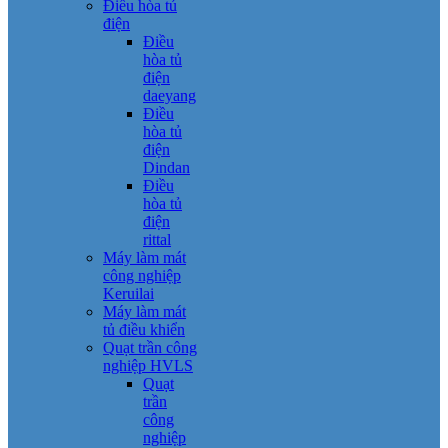
Điều hòa tủ
điện
Điều
hòa tủ
điện
daeyang
Điều
hòa tủ
điện
Dindan
Điều
hòa tủ
điện
rittal
Máy làm mát
công nghiệp
Keruilai
Máy làm mát
tủ điều khiển
Quạt trần công
nghiệp HVLS
Quạt
trần
công
nghiệp