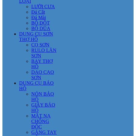
LOẠI
LƯỠI CƯA
Đá Cắt
Đá Mài
BỘ ĐỘT
BỘ DŨA
DỤNG CỤ SƠN
THỢ HỒ
CỌ SƠN
RULO LĂN
SƠN
BAY THỢ
HỒ
DAO CẠO
SƠN
DỤNG CỤ BẢO
HỘ
NÓN BẢO
HỘ
GIẦY BẢO
HỘ
MẶT NẠ
CHỐNG
ĐỘC
GĂNG TAY