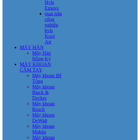
Hvls
Emaxx
quat trân
công
nghiêp
hvls
Kool
Air
MÁY HÀN
Máy Hàn
Hồng Ký
MÁY KHOAN
CẦM TAY
Máy khoan Bê
Tông
Máy khoan
Black &
Decker
Máy khoan
Bosch
Máy khoan
DeWalt
Máy khoan
Makita
Máy khoan