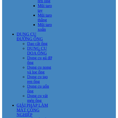
ren ống
Mũi taro
tay
Mũi taro
thẳng
Mũi taro
xoắn
DỤNG CỤ
ĐƯỜNG ỐNG
Dao cắt ống
DỤNG CỤ
DOA ỐNG
Dụng cụ gá đỡ
ống
Dụng cụ nong
và loe ống
Dụng cụ tạo
ren ống
Dụng cụ uốn
ống
Dụng cụ vát
mép ống
GIẢI PHÁP LÀM
MÁT CÔNG
NGHIỆP