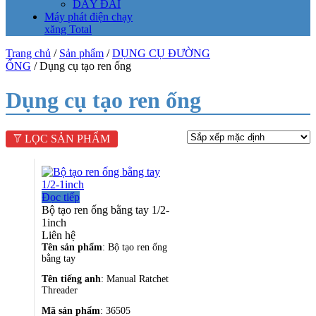
DÂY ĐAI
Máy phát điện chạy
xăng Total
Trang chủ
/
Sản phẩm
/
DỤNG CỤ ĐƯỜNG
Menu
ỐNG
/ Dụng cụ tạo ren ống
Dụng cụ tạo ren ống
LỌC SẢN PHẨM
Đọc tiếp
Bộ tạo ren ống bằng tay 1/2-
1inch
Liên hệ
Tên sản phẩm
: Bộ tạo ren ống
bằng tay
Tên tiếng anh
: Manual Ratchet
Threader
Mã sản phẩm
: 36505