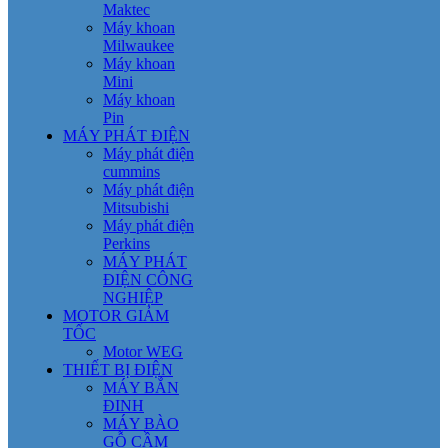
Maktec
Máy khoan
Milwaukee
Máy khoan
Mini
Máy khoan
Pin
MÁY PHÁT ĐIỆN
Máy phát điện
cummins
Máy phát điện
Mitsubishi
Máy phát điện
Perkins
MÁY PHÁT
ĐIỆN CÔNG
NGHIỆP
MOTOR GIẢM
TỐC
Motor WEG
THIẾT BỊ ĐIỆN
MÁY BẮN
ĐINH
MÁY BÀO
GỖ CẦM