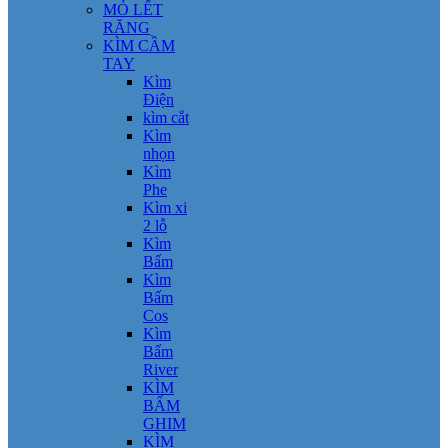
MỎ LẾT
RĂNG
KÌM CẦM
TAY
Kìm
Điện
kìm cắt
Kìm
nhọn
Kìm
Phe
Kìm xi
2 lỗ
Kìm
Bấm
Kìm
Bấm
Cos
Kìm
Bấm
River
KÌM
BẤM
GHIM
KÌM