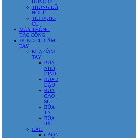
DỤNG CỤ
THÙNG ĐỒ
NGHỀ
TÚI DỤNG
CỤ
MÁY THÔNG
TẮC CỐNG
DỤNG CỤ CẦM
TAY
BÚA CẦM
TAY
BÚA
NHỔ
ĐINH
BÚA 2
ĐẦU
BÚA
CAO
SU
BÚA
TẠ
BÚA
RÌU
CẢO
CẢO 2