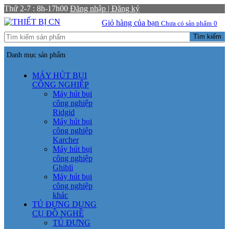
Thứ 2-7 : 8h-17h00
Đăng nhập | Đăng ký
Giỏ hàng của bạn
Chưa có sản phẩm
0
Tìm kiếm
Danh mục sản phẩm
MÁY HÚT BỤI
CÔNG NGHIỆP
Máy hút bụi
công nghiệp
Ridgid
Máy hút bụi
công nghiệp
Karcher
Máy hút bụi
công nghiệp
Ghibli
Máy hút bụi
công nghiệp
khác
TỦ ĐỰNG DỤNG
CỤ ĐỒ NGHỀ
TỦ ĐỰNG