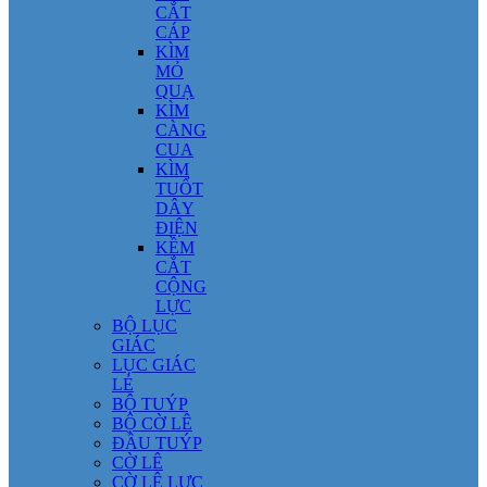
CẮT
CÁP
KÌM
MỎ
QUẠ
KÌM
CÀNG
CUA
KÌM
TUỐT
DÂY
ĐIỆN
KỀM
CẮT
CỘNG
LỰC
BỘ LỤC
GIÁC
LỤC GIÁC
LẺ
BỘ TUÝP
BỘ CỜ LÊ
ĐẦU TUÝP
CỜ LÊ
CỜ LÊ LỰC