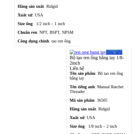
Hãng sản xuất
: Ridgid
Xuất xứ
: USA
Size ống
: 1/2 inch – 1 inch
Chuẩn ren
: NPT, BSPT, NPSM
Công dụng chính
: tao ren ống
Giá chưa bao gồm VAT
Đọc tiếp
Bộ tạo ren ống bằng tay 1/8-
Bộ tạo ren ống
2inch
Liên hệ
bằng tay 1/2-1inch
Tên sản phẩm
: Bộ tạo ren ống
bằng tay
Liên hệ
Tên tiếng anh
: Manual Ratchet
Threader
Mã sản phẩm
: 36505
Hãng sản xuất
: Ridgid
Xuất xứ
: USA
Size ống
: 1/8 inch – 2 inch