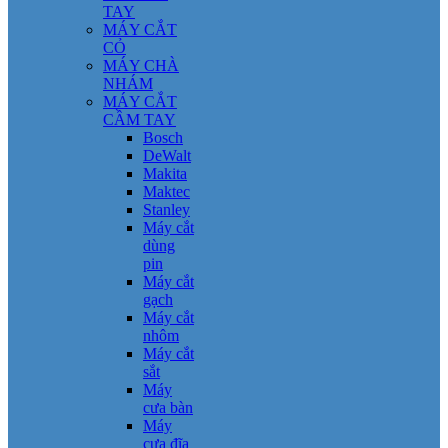
TAY
MÁY CẮT
CỎ
MÁY CHÀ
NHÁM
MÁY CẮT
CẦM TAY
Bosch
DeWalt
Makita
Maktec
Stanley
Máy cắt
dùng
pin
Máy cắt
gạch
Máy cắt
nhôm
Máy cắt
sắt
Máy
cưa bàn
Máy
cưa đĩa