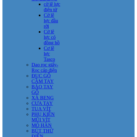
cờ lê lực
điện tử
Cờ lê
lực đầu
rời
Cờ lê
lực có
đồng hồ
Cơ lê
lực
Tasco
Dao rọc giấy-
Rọc cáp điện
ĐỤC GỖ
CẦM TAY
BÀO TAY
GỖ
XÀ BENG
CƯA TAY
TUA VÍT
PHỤ KIỆN
MŨI VÍT
MỎ HÀN
BÚT THỬ
ĐIỆN