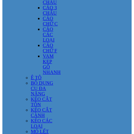
CHẤU
CẢO 3
CHẤU
CẢO
CHỮ C
CẢO
CÁC
LOẠI
CẢO
CHỮ F
VAM
KẸP
GỖ
NHANH
Ê TÔ
BỘ DỤNG
CỤ ĐA
NĂNG
KÉO CẮT
TÔN
KÉO CẮT
CÀNH
KÉO CÁC
LOẠI
MỎ LẾT