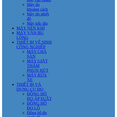
Máy đo
khoảng cách
Máy đo nhiệt
độ
Máy trắc địa
MÁY NÉN KHÍ
MÁY VẶN BU
LÔNG
THIẾT BỊ VỆ SINH
CÔNG NGHIỆP
MÁY CHÀ
SÀN
MÁY GIẶT
THẢM
PHUN HÚT
MÁY RỬA
XE
THIẾT BỊ VÀ
DỤNG CỤ ĐO
ĐỒNG HỒ
ĐO ÁP SUẤT
ĐỒNG HỒ
ĐO LỖ
Đồng hồ đo