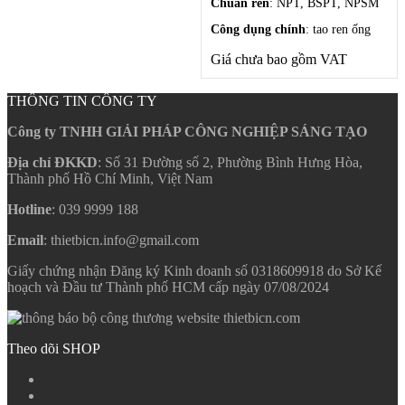
Chuẩn ren
: NPT, BSPT, NPSM
Công dụng chính
: tao ren ống
Giá chưa bao gồm VAT
Bộ tạo ren ống
THÔNG TIN CÔNG TY
bằng tay 1/8-2inch
Công ty TNHH GIẢI PHÁP CÔNG NGHIỆP SÁNG TẠO
Liên hệ
Địa chỉ ĐKKD
: Số 31 Đường số 2, Phường Bình Hưng Hòa,
Thành phố Hồ Chí Minh, Việt Nam
Hotline
: 039 9999 188
Email
: thietbicn.info@gmail.com
Giấy chứng nhận Đăng ký Kinh doanh số 0318609918 do Sở Kế
hoạch và Đầu tư Thành phố HCM cấp ngày 07/08/2024
Theo dõi SHOP