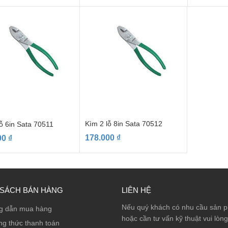
Kìm 2 lỗ 8in Sata 70512
ỗ 6in Sata 70511
178.000
₫
00
₫
 SÁCH BÁN HÀNG
LIÊN HỆ
Nếu quý khách có nhu cầu sản 
g dẫn mua hàng
hoặc cần tư vấn kỹ thuật vui lòng
g thức thanh toán