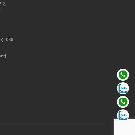
ố 2,
M
r)
: 039
ber)
: