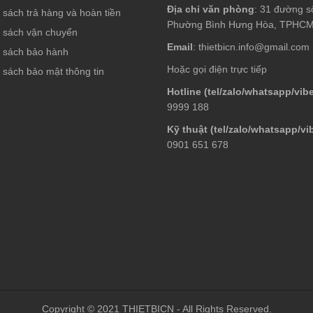
Địa chỉ văn phòng
: 31 đường s
 sách trả hàng và hoàn tiền
Phường Bình Hưng Hòa, TPHC
 sách vận chuyển
Email
: thietbicn.info@gmail.com
 sách bảo hành
Hoặc gọi điện trực tiếp
 sách bảo mật thông tin
Hotline (tel/zalo/whatsapp/vibe
9999 188
Kỹ thuật (tel/zalo/whatsapp/vi
0901 651 678
Copyright © 2021 THIETBICN - All Rights Reserved.