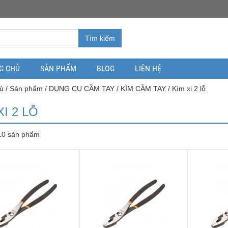
Tìm kiếm
G CHỦ
SẢN PHẨM
BLOG
LIÊN HỆ
ủ
/
Sản phẩm
/
DỤNG CỤ CẦM TAY
/
KÌM CẦM TAY
/ Kìm xi 2 lỗ
XI 2 LỖ
 10 sản phẩm