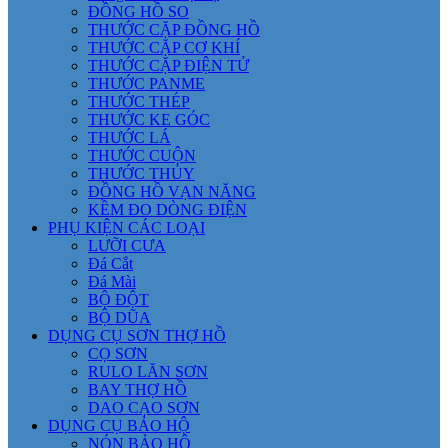
ĐỒNG HỒ SO
THƯỚC CẶP ĐỒNG HỒ
THƯỚC CẶP CƠ KHÍ
THƯỚC CẶP ĐIỆN TỬ
THƯỚC PANME
THƯỚC THÉP
THƯỚC KE GÓC
THƯỚC LÁ
THƯỚC CUỘN
THƯỚC THỦY
ĐỒNG HỒ VẠN NĂNG
KỀM ĐO DÒNG ĐIỆN
PHỤ KIỆN CÁC LOẠI
LƯỠI CƯA
Đá Cắt
Đá Mài
BỘ ĐỘT
BỘ DŨA
DỤNG CỤ SƠN THỢ HỒ
CỌ SƠN
RULO LĂN SƠN
BAY THỢ HỒ
DAO CẠO SƠN
DỤNG CỤ BẢO HỘ
NÓN BẢO HỘ