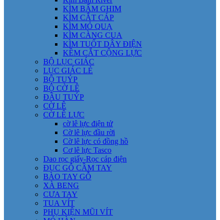
KÌM BẤM GHIM
KÌM CẮT CÁP
KÌM MỎ QUẠ
KÌM CÀNG CUA
KÌM TUỐT DÂY ĐIỆN
KỀM CẮT CỘNG LỰC
BỘ LỤC GIÁC
LỤC GIÁC LẺ
BỘ TUÝP
BỘ CỜ LÊ
ĐẦU TUÝP
CỜ LÊ
CỜ LÊ LỰC
cờ lê lực điện tử
Cờ lê lực đầu rời
Cờ lê lực có đồng hồ
Cơ lê lực Tasco
Dao rọc giấy-Rọc cáp điện
ĐỤC GỖ CẦM TAY
BÀO TAY GỖ
XÀ BENG
CƯA TAY
TUA VÍT
PHỤ KIỆN MŨI VÍT