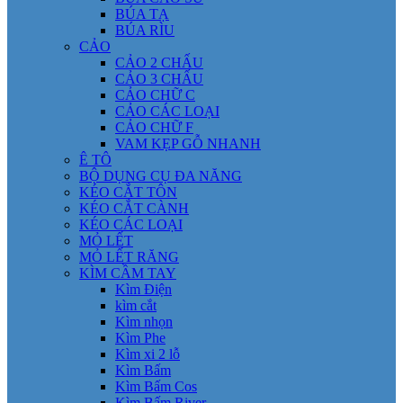
BÚA TẠ
BÚA RÌU
CẢO
CẢO 2 CHẤU
CẢO 3 CHẤU
CẢO CHỮ C
CẢO CÁC LOẠI
CẢO CHỮ F
VAM KẸP GỖ NHANH
Ê TÔ
BỘ DỤNG CỤ ĐA NĂNG
KÉO CẮT TÔN
KÉO CẮT CÀNH
KÉO CÁC LOẠI
MỎ LẾT
MỎ LẾT RĂNG
KÌM CẦM TAY
Kìm Điện
kìm cắt
Kìm nhọn
Kìm Phe
Kìm xi 2 lỗ
Kìm Bấm
Kìm Bấm Cos
Kìm Bấm River