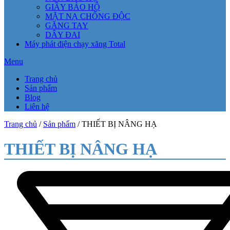
GIẦY BẢO HỘ
MẶT NẠ CHỐNG ĐỘC
GĂNG TAY
DÂY ĐAI
Máy phát điện chạy xăng Total
Menu
Trang chủ
Sản phẩm
Blog
Liên hệ
Trang chủ
/
Sản phẩm
/ THIẾT BỊ NÂNG HẠ
THIẾT BỊ NÂNG HẠ