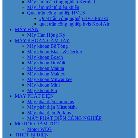
Máy làm mát công nghiệp Keruilai
Máy làm mát tủ điều khiển
Quạt trần công nghiệp HVLS
Quạt trần công nghiệp Hvls Emaxx
quat trân công nghiêp hvls Kool Air
MÁY HÀN
Máy Hàn Hồng Ký
MÁY KHOAN CẦM TAY
Máy khoan Bê Tông
Máy khoan Black & Decker
Máy khoan Bosch
Máy khoan DeWalt
Máy khoan Makita
Máy khoan Maktec
Máy khoan Milwaukee
Máy khoan Mini
Máy khoan Pin
MÁY PHÁT ĐIỆN
Máy phát điện cummins
Máy phát điện Mitsubishi
Máy phát điện Perkins
MÁY PHÁT ĐIỆN CÔNG NGHIỆP
MOTOR GIẢM TỐC
Motor WEG
THIẾT BỊ ĐIỆN