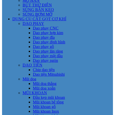
MỎ HÀN
BÚT THỬ ĐIỆN
SÚNG BẮN KEO
SÚNG BƠM MỠ
DỤNG CỤ CẮT GỌT CƠ KHÍ
DAO PHAY
Dao phay CNC
Dao phay hợp kim
Dao phay đĩa
Dao phay định hình
Dao phay gỗ
Dao phay lăn răng
Dao phay mặt đầu
Dao phay ngón
DAO TIỆN
Chip dao tiện
Dao tiện Mitsubishi
Mũi doa
Mũi doa thẳng
Mũi doa xoắn
MŨI KHOAN
Đầu kẹp mũi khoan
Mũi khoan bê tông
Mũi khoan gỗ
Mũi khoan Inox