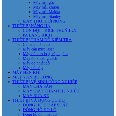
Máy mài góc
Máy mài khuôn
Máy mài Makita
Máy mài Stanley
MÁY THỔI HƠI NÓNG
THIẾT BỊ NÂNG HẠ
CON ĐỘI – KÍCH THUỶ LỰC
PA LĂNG XÍCH
THIẾT BỊ THĂM DÒ KIỂM TRA
Camera thăm dò
Máy cân mực laser
Máy dò kim loại, cáp ngầm
Máy đo khoảng cách
Máy đo nhiệt độ
Máy trắc địa
MÁY NÉN KHÍ
MÁY VẶN BU LÔNG
THIẾT BỊ VỆ SINH CÔNG NGHIỆP
MÁY CHÀ SÀN
MÁY GIẶT THẢM PHUN HÚT
MÁY RỬA XE
THIẾT BỊ VÀ DỤNG CỤ ĐO
ĐỒNG HỒ ĐO ÁP SUẤT
ĐỒNG HỒ ĐO LỖ
Đồng hồ đo nhiệt độ