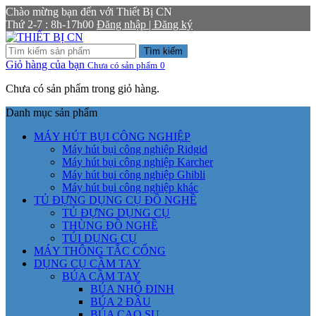
Chào mừng bạn đến với Thiết Bị CN
Thứ 2-7 : 8h-17h00
Đăng nhập | Đăng ký
Tìm kiếm
Giỏ hàng của bạn
Chưa có sản phẩm
0
Chưa có sản phẩm trong giỏ hàng.
Danh mục sản phẩm
MÁY HÚT BỤI CÔNG NGHIỆP
Máy hút bụi công nghiệp Ridgid
Máy hút bụi công nghiệp Karcher
Máy hút bụi công nghiệp Ghibli
Máy hút bụi công nghiệp khác
TỦ ĐỰNG DỤNG CỤ ĐỒ NGHỀ
TỦ ĐỰNG DỤNG CỤ
THÙNG ĐỒ NGHỀ
TÚI DỤNG CỤ
MÁY THÔNG TẮC CỐNG
DỤNG CỤ CẦM TAY
BÚA CẦM TAY
BÚA NHỔ ĐINH
BÚA 2 ĐẦU
BÚA CAO SU