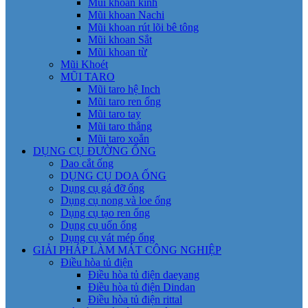
Mũi khoan kính
Mũi khoan Nachi
Mũi khoan rút lõi bê tông
Mũi khoan Sắt
Mũi khoan từ
Mũi Khoét
MŨI TARO
Mũi taro hệ Inch
Mũi taro ren ống
Mũi taro tay
Mũi taro thẳng
Mũi taro xoắn
DỤNG CỤ ĐƯỜNG ỐNG
Dao cắt ống
DỤNG CỤ DOA ỐNG
Dụng cụ gá đỡ ống
Dụng cụ nong và loe ống
Dụng cụ tạo ren ống
Dụng cụ uốn ống
Dụng cụ vát mép ống
GIẢI PHÁP LÀM MÁT CÔNG NGHIỆP
Điều hòa tủ điện
Điều hòa tủ điện daeyang
Điều hòa tủ điện Dindan
Điều hòa tủ điện rittal