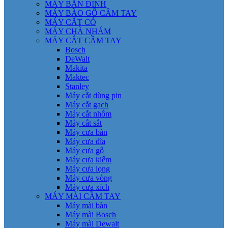
MÁY BẮN ĐINH
MÁY BÀO GỖ CẦM TAY
MÁY CẮT CỎ
MÁY CHÀ NHÁM
MÁY CẮT CẦM TAY
Bosch
DeWalt
Makita
Maktec
Stanley
Máy cắt dùng pin
Máy cắt gạch
Máy cắt nhôm
Máy cắt sắt
Máy cưa bàn
Máy cưa đĩa
Máy cưa gỗ
Máy cưa kiếm
Máy cưa lọng
Máy cưa vòng
Máy cưa xích
MÁY MÀI CẦM TAY
Máy mài bàn
Máy mài Bosch
Máy mài Dewalt