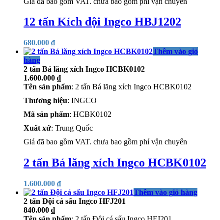
Giá đã bao gồm VAT. chưa bao gồm phí vận chuyển
12 tấn Kích đội Ingco HBJ1202
680.000
₫
Thêm vào giỏ
hàng
2 tấn Bá lăng xích Ingco HCBK0102
1.600.000
₫
Tên sản phẩm
: 2 tấn Bá lăng xích Ingco HCBK0102
Thương hiệu
: INGCO
Mã sản phẩm
: HCBK0102
Xuất xứ
: Trung Quốc
Giá đã bao gồm VAT. chưa bao gồm phí vận chuyển
2 tấn Bá lăng xích Ingco HCBK0102
1.600.000
₫
Thêm vào giỏ hàng
2 tấn Đội cá sấu Ingco HFJ201
840.000
₫
Tên sản phẩm
: 2 tấn Đội cá sấu Ingco HFJ201