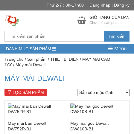
Thứ 2-7 : 8h-17h00
Đăng nhập | Đăng ký
GIỎ HÀNG CỦA BẠN
Chưa có sản phẩm
Tìm kiếm
Menu
DANH MỤC SẢN PHẨM
Trang chủ
/
Sản phẩm
/
THIẾT BỊ ĐIỆN
/
MÁY MÀI CẦM
TAY
/ Máy mài Dewalt
MÁY MÀI DEWALT
LỌC SẢN PHẨM
Máy mài bàn Dewalt
Máy mài góc Dewalt
DW752R-B1
DW810B-B1