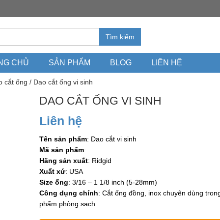
Tìm kiếm
NG CHỦ
SẢN PHẨM
BLOG
LIÊN HỆ
 cắt ống
/ Dao cắt ống vi sinh
DAO CẮT ỐNG VI SINH
Liên hệ
Tên sản phẩm
: Dao cắt vi sinh
Mã sản phẩm
:
Hãng sản xuất
: Ridgid
Xuất xứ
: USA
Size ống
: 3/16 – 1 1/8 inch (5-28mm)
Công dụng chính
: Cắt ống đồng, inox chuyên dùng tron
phẩm phòng sạch