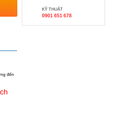
KỸ THUẬT
0901 651 678
ởng đến
ạch