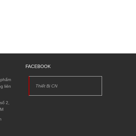
FACEBOOK
n phẩm
Thiết Bị CN
g liên
số 2,
CM
m