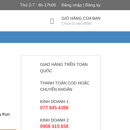
Thứ 2-7 : 8h-17h00
Đăng nhập | Đăng ký
GIỎ HÀNG CỦA BẠN
Chưa có sản phẩm
GIAO HÀNG TRÊN TOÀN
QUỐC
THANH TOÁN COD HOẶC
CHUYỂN KHOẢN
KINH DOANH 1
077 945 4398
g thực
KINH DOANH 2
0908 415 838