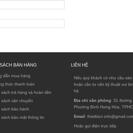
 SÁCH BÁN HÀNG
LIÊN HỆ
g dẫn mua hàng
Nếu quý khách có nhu cầu sả
g thức thanh toán
hoặc cần tư vấn kỹ thuật vui lòn
hệ
 sách trả hàng và hoàn tiền
Địa chỉ văn phòng
: 31 đường 
 sách vận chuyển
Phường Bình Hưng Hòa, TPH
 sách bảo hành
Email
: thietbicn.info@gmail.co
 sách bảo mật thông tin
Hoặc gọi điện trực tiếp