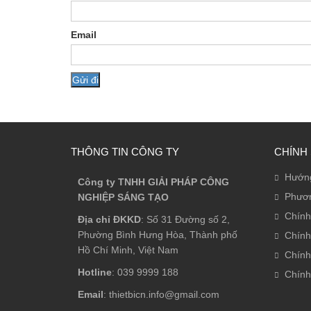
Email
THÔNG TIN CÔNG TY
CHÍNH
Hướn
Công ty TNHH GIẢI PHÁP CÔNG
Phươn
NGHIỆP SÁNG TẠO
Chính
Địa chỉ ĐKKD
: Số 31 Đường số 2,
Phường Bình Hưng Hòa, Thành phố
Chính
Hồ Chí Minh, Việt Nam
Chính
Hotline
: 039 9999 188
Chính
Email
: thietbicn.info@gmail.com