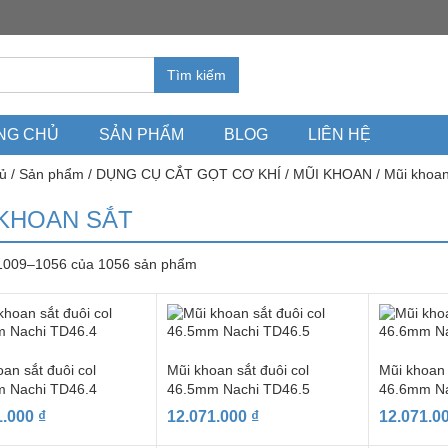
Tìm kiếm
NG CHỦ
SẢN PHẨM
BLOG
LIÊN HỆ
ủ
/
Sản phẩm
/
DỤNG CỤ CẮT GỌT CƠ KHÍ
/
MŨI KHOAN
/
Mũi khoan
 KHOAN SẮT
 1009–1056 của 1056 sản phẩm
an sắt đuôi col
Mũi khoan sắt đuôi col
Mũi khoan 
 Nachi TD46.4
46.5mm Nachi TD46.5
46.6mm Na
1.000
₫
12.071.000
₫
12.071.0