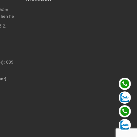
phẩm
 liên hệ
ố 2,
M
r)
: 039
ber)
: