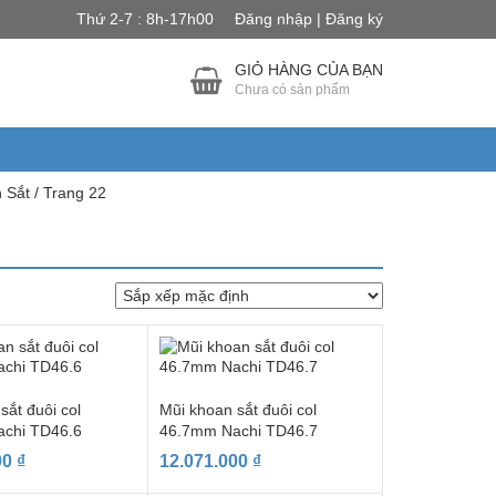
Thứ 2-7 : 8h-17h00
Đăng nhập | Đăng ký
GIỎ HÀNG CỦA BẠN
Chưa có sản phẩm
 Sắt
/ Trang 22
sắt đuôi col
Mũi khoan sắt đuôi col
chi TD46.6
46.7mm Nachi TD46.7
00
₫
12.071.000
₫