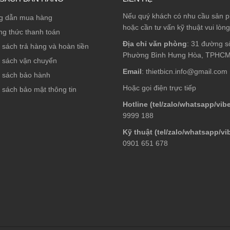
Nếu quý khách có nhu cầu sản 
g dẫn mua hàng
hoặc cần tư vấn kỹ thuật vui lòng
g thức thanh toán
Địa chỉ văn phòng
: 31 đường s
 sách trả hàng và hoàn tiền
Phường Bình Hưng Hòa, TPHC
 sách vận chuyển
Email
: thietbicn.info@gmail.com
 sách bảo hành
Hoặc gọi điện trực tiếp
 sách bảo mật thông tin
Hotline (tel/zalo/whatsapp/vibe
9999 188
Kỹ thuật (tel/zalo/whatsapp/vi
0901 651 678