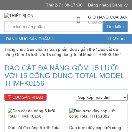
Thứ 2-7 : 8h-17h00
Đăng nhập | Đăng ký
GIỎ HÀNG CỦA BẠN
Chưa có sản phẩm
Tìm kiếm
Menu
DANH MỤC SẢN PHẨM
Trang chủ
/
Sản phẩm
/ Sản phẩm được gắn thẻ “Dao cắt đa
năng Gồm 15 lưỡi với 15 công dụng Total Model THMFK0156”
DAO CẮT ĐA NĂNG GỒM 15 LƯỠI
VỚI 15 CÔNG DỤNG TOTAL MODEL
THMFK0156
LỌC SẢN PHẨM
Dao cắt đa năng 5 lưỡi Total
Dao tước dây cáp lưỡi cong