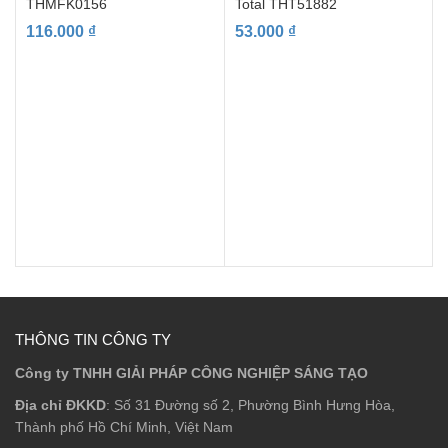
THMFK0156
Total THT51882
116.000
₫
53.000
₫
THÔNG TIN CÔNG TY
Công ty TNHH GIẢI PHÁP CÔNG NGHIỆP SÁNG TẠO
Địa chỉ ĐKKD
: Số 31 Đường số 2, Phường Bình Hưng Hòa,
Thành phố Hồ Chí Minh, Việt Nam