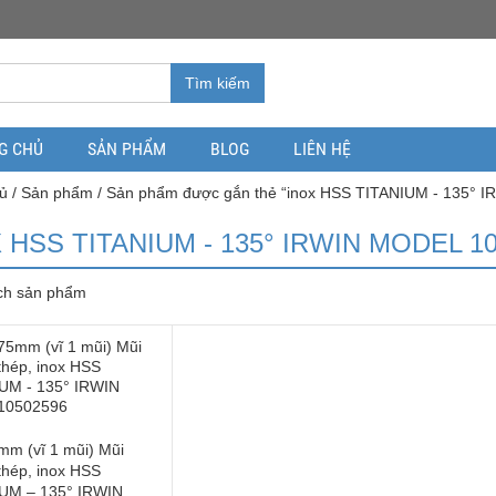
Tìm kiếm
G CHỦ
SẢN PHẨM
BLOG
LIÊN HỆ
ủ
/
Sản phẩm
/ Sản phẩm được gắn thẻ “inox HSS TITANIUM - 135° I
 HSS TITANIUM - 135° IRWIN MODEL 1
ch sản phẩm
mm (vĩ 1 mũi) Mũi
thép, inox HSS
UM – 135° IRWIN