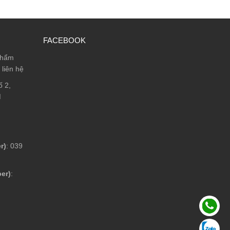
FACEBOOK
phẩm
 liên hệ
ố 2,
M
r)
: 039
ber)
: