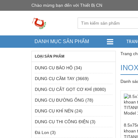
Chào mừng bạn đến với Thiết Bị CN
TRAN
DANH MỤC SẢN PHẨM
Trang ch
LOẠI SẢN PHẨM
INOX
DỤNG CỤ BẢO HỘ
(34)
DỤNG CỤ CẦM TAY
(3669)
Danh sá
DỤNG CỤ CẮT GỌT CƠ KHÍ
(8080)
DỤNG CỤ ĐƯỜNG ỐNG
(78)
DỤNG CỤ KHÍ NÉN
(24)
DỤNG CỤ THI CÔNG ĐIỆN
(3)
8.5x75
khoan 
Đá Lon
(3)
TITANI