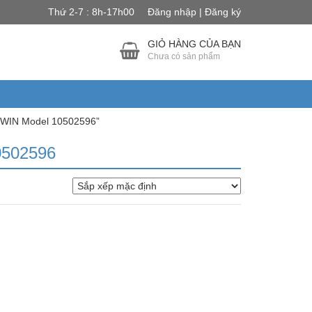
Thứ 2-7 : 8h-17h00
Đăng nhập | Đăng ký
GIỎ HÀNG CỦA BẠN
Chưa có sản phẩm
RWIN Model 10502596”
0502596