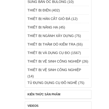
SÚNG BẮN ỐC BULONG
(10)
THIẾT BỊ ĐIỆN
(402)
THIẾT BỊ HÀN CẮT GIÓ ĐÁ
(12)
THIẾT BỊ NÂNG HẠ
(45)
THIẾT BỊ NGÀNH XÂY DỰNG
(75)
THIẾT BỊ THĂM DÒ KIỂM TRA
(55)
THIẾT BỊ VÀ DỤNG CỤ ĐO
(1567)
THIẾT BỊ VỆ SINH CÔNG NGHIỆP
(26)
THIẾT BỊ VỆ SINH CÔNG NGHIỆP
(14)
TỦ ĐỰNG DỤNG CỤ ĐỒ NGHỀ
(75)
KIẾN THỨC SẢN PHẨM
VIDEOS