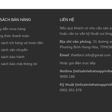
 SÁCH BÁN HÀNG
LIÊN HỆ
Nếu quý khách có nhu cầu sản 
g dẫn mua hàng
hoặc cần tư vấn kỹ thuật vui lòng
g thức thanh toán
Địa chỉ văn phòng
: 31 đường s
 sách trả hàng và hoàn tiền
Phường Bình Hưng Hòa, TPHC
 sách vận chuyển
Email
: thietbicn.info@gmail.com
 sách bảo hành
Hoặc gọi điện trực tiếp
 sách bảo mật thông tin
Hotline (tel/zalo/whatsapp/vibe
9999 188
Kỹ thuật (tel/zalo/whatsapp/vi
0901 651 678