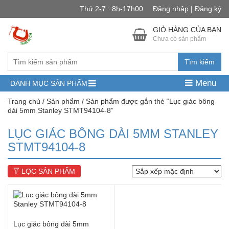
Thứ 2-7 : 8h-17h00
Đăng nhập | Đăng ký
GIỎ HÀNG CỦA BẠN
Chưa có sản phẩm
Tìm kiếm
Menu
DANH MỤC SẢN PHẨM
Trang chủ
/
Sản phẩm
/ Sản phẩm được gắn thẻ “Lục giác bông
dài 5mm Stanley STMT94104-8”
LỤC GIÁC BÔNG DÀI 5MM STANLEY
STMT94104-8
LỌC SẢN PHẨM
Lục giác bông dài 5mm