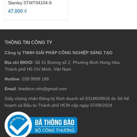
Stanley STMT94104-8
47.000
₫
THÔNG TIN CÔNG TY
Công ty TNHH GIẢI PHÁP CÔNG NGHIỆP SÁNG TẠO
Địa chỉ ĐKKD
: Số 31 Đường số 2, Phường Bình Hưng Hòa,
Thành phố Hồ Chí Minh, Việt Nam
Hotline
: 039 9999 188
Email
: thietbicn.info@gmail.com
Giấy chứng nhận Đăng ký Kinh doanh số 0318609918 do Sở Kế
hoạch và Đầu tư Thành phố HCM cấp ngày 07/08/2024