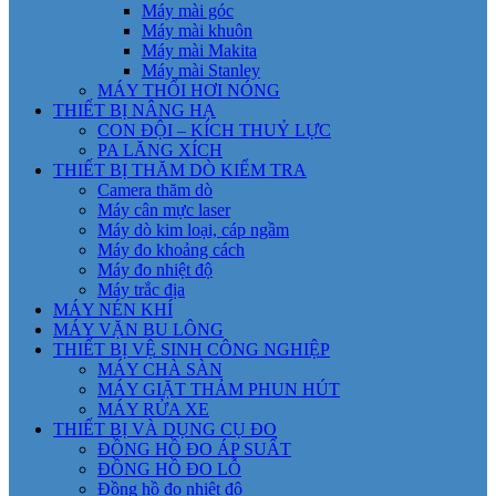
Máy mài góc
Máy mài khuôn
Máy mài Makita
Máy mài Stanley
MÁY THỔI HƠI NÓNG
THIẾT BỊ NÂNG HẠ
CON ĐỘI – KÍCH THUỶ LỰC
PA LĂNG XÍCH
THIẾT BỊ THĂM DÒ KIỂM TRA
Camera thăm dò
Máy cân mực laser
Máy dò kim loại, cáp ngầm
Máy đo khoảng cách
Máy đo nhiệt độ
Máy trắc địa
MÁY NÉN KHÍ
MÁY VẶN BU LÔNG
THIẾT BỊ VỆ SINH CÔNG NGHIỆP
MÁY CHÀ SÀN
MÁY GIẶT THẢM PHUN HÚT
MÁY RỬA XE
THIẾT BỊ VÀ DỤNG CỤ ĐO
ĐỒNG HỒ ĐO ÁP SUẤT
ĐỒNG HỒ ĐO LỖ
Đồng hồ đo nhiệt độ