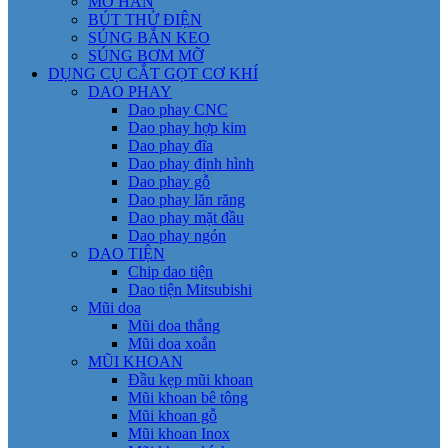
MỎ HÀN
BÚT THỬ ĐIỆN
SÚNG BẮN KEO
SÚNG BƠM MỠ
DỤNG CỤ CẮT GỌT CƠ KHÍ
DAO PHAY
Dao phay CNC
Dao phay hợp kim
Dao phay đĩa
Dao phay định hình
Dao phay gỗ
Dao phay lăn răng
Dao phay mặt đầu
Dao phay ngón
DAO TIỆN
Chip dao tiện
Dao tiện Mitsubishi
Mũi doa
Mũi doa thẳng
Mũi doa xoắn
MŨI KHOAN
Đầu kẹp mũi khoan
Mũi khoan bê tông
Mũi khoan gỗ
Mũi khoan Inox