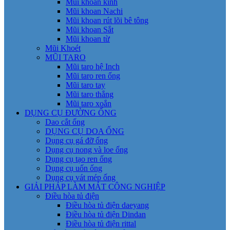
Mũi khoan kính
Mũi khoan Nachi
Mũi khoan rút lõi bê tông
Mũi khoan Sắt
Mũi khoan từ
Mũi Khoét
MŨI TARO
Mũi taro hệ Inch
Mũi taro ren ống
Mũi taro tay
Mũi taro thẳng
Mũi taro xoắn
DỤNG CỤ ĐƯỜNG ỐNG
Dao cắt ống
DỤNG CỤ DOA ỐNG
Dụng cụ gá đỡ ống
Dụng cụ nong và loe ống
Dụng cụ tạo ren ống
Dụng cụ uốn ống
Dụng cụ vát mép ống
GIẢI PHÁP LÀM MÁT CÔNG NGHIỆP
Điều hòa tủ điện
Điều hòa tủ điện daeyang
Điều hòa tủ điện Dindan
Điều hòa tủ điện rittal