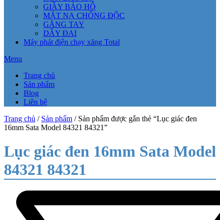
GIẦY BẢO HỘ
MẶT NẠ CHỐNG ĐỘC
GĂNG TAY
DÂY ĐAI
Máy phát điện chạy xăng Total
Menu
Trang chủ
Sản phẩm
Blog
Liên hệ
Trang chủ
/
Sản phẩm
/ Sản phẩm được gắn thẻ “Lục giác đen
16mm Sata Model 84321 84321”
Lục giác đen 16mm Sata Model
84321 84321