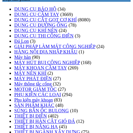
DỤNG CỤ BẢO HỘ
(34)
DỤNG CỤ CẦM TAY
(3669)
DỤNG CỤ CẮT GỌT CƠ KHÍ
(8080)
DỤNG CỤ ĐƯỜNG ỐNG
(78)
DỤNG CỤ KHÍ NÉN
(24)
DỤNG CỤ THI CÔNG ĐIỆN
(3)
Đá Lon
(3)
GIẢI PHÁP LÀM MÁT CÔNG NGHIỆP
(24)
HÀNG NỘI ĐỊA NHẬP KHẨU
(1)
Máy hàn
(90)
MÁY HÚT BỤI CÔNG NGHIỆP
(168)
MÁY KHOAN CẦM TAY
(269)
MÁY NÉN KHÍ
(2)
MÁY PHÁT ĐIỆN
(27)
Máy thông tắc cống
(32)
MOTOR GIẢM TỐC
(27)
PHỤ KIỆN CÁC LOẠI
(294)
Phụ kiện máy khoan
(83)
SẢN PHẨM KHÁC
(48)
SÚNG BẮN ỐC BULONG
(10)
THIẾT BỊ ĐIỆN
(402)
THIẾT BỊ HÀN CẮT GIÓ ĐÁ
(12)
THIẾT BỊ NÂNG HẠ
(45)
THIẾT BỊ NGÀNH XÂY DỰNG
(75)