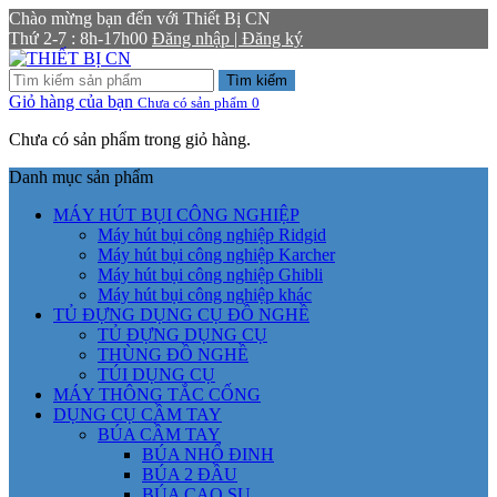
Chào mừng bạn đến với Thiết Bị CN
Thứ 2-7 : 8h-17h00
Đăng nhập | Đăng ký
Tìm kiếm
Giỏ hàng của bạn
Chưa có sản phẩm
0
Chưa có sản phẩm trong giỏ hàng.
Danh mục sản phẩm
MÁY HÚT BỤI CÔNG NGHIỆP
Máy hút bụi công nghiệp Ridgid
Máy hút bụi công nghiệp Karcher
Máy hút bụi công nghiệp Ghibli
Máy hút bụi công nghiệp khác
TỦ ĐỰNG DỤNG CỤ ĐỒ NGHỀ
TỦ ĐỰNG DỤNG CỤ
THÙNG ĐỒ NGHỀ
TÚI DỤNG CỤ
MÁY THÔNG TẮC CỐNG
DỤNG CỤ CẦM TAY
BÚA CẦM TAY
BÚA NHỔ ĐINH
BÚA 2 ĐẦU
BÚA CAO SU