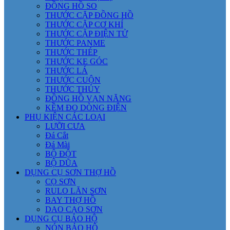
ĐỒNG HỒ SO
THƯỚC CẶP ĐỒNG HỒ
THƯỚC CẶP CƠ KHÍ
THƯỚC CẶP ĐIỆN TỬ
THƯỚC PANME
THƯỚC THÉP
THƯỚC KE GÓC
THƯỚC LÁ
THƯỚC CUỘN
THƯỚC THỦY
ĐỒNG HỒ VẠN NĂNG
KỀM ĐO DÒNG ĐIỆN
PHỤ KIỆN CÁC LOẠI
LƯỠI CƯA
Đá Cắt
Đá Mài
BỘ ĐỘT
BỘ DŨA
DỤNG CỤ SƠN THỢ HỒ
CỌ SƠN
RULO LĂN SƠN
BAY THỢ HỒ
DAO CẠO SƠN
DỤNG CỤ BẢO HỘ
NÓN BẢO HỘ