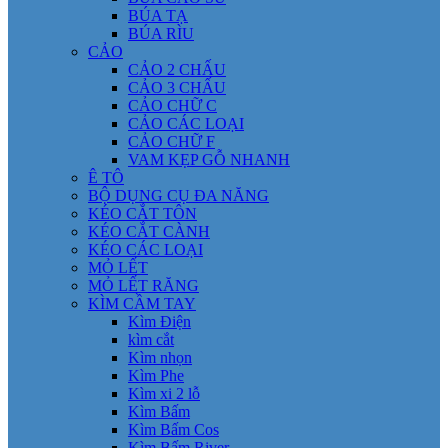
BÚA TẠ
BÚA RÌU
CẢO
CẢO 2 CHẤU
CẢO 3 CHẤU
CẢO CHỮ C
CẢO CÁC LOẠI
CẢO CHỮ F
VAM KẸP GỖ NHANH
Ê TÔ
BỘ DỤNG CỤ ĐA NĂNG
KÉO CẮT TÔN
KÉO CẮT CÀNH
KÉO CÁC LOẠI
MỎ LẾT
MỎ LẾT RĂNG
KÌM CẦM TAY
Kìm Điện
kìm cắt
Kìm nhọn
Kìm Phe
Kìm xi 2 lỗ
Kìm Bấm
Kìm Bấm Cos
Kìm Bấm River