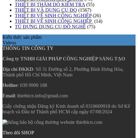
THIẾT BỊ THĂM DÒ KIỂM TRA
(55)
THIẾT BỊ VÀ DỤNG CỤ ĐO
(1567)
THIẾT BỊ VỆ SINH CÔNG NGHIỆP
(26)
THIẾT BỊ VỆ SINH CÔNG NGHIỆP
(14)
TỦ ĐỰNG DỤNG CỤ ĐỒ NGHỀ
(75)
Kiến thức sản phẩm
Videos
THÔNG TIN CÔNG TY
Công ty TNHH GIẢI PHÁP CÔNG NGHIỆP SÁNG TẠO
Địa chỉ ĐKKD
: Số 31 Đường số 2, Phường Bình Hưng Hòa,
Thành phố Hồ Chí Minh, Việt Nam
Hotline
: 039 9999 188
Email
: thietbicn.info@gmail.com
Giấy chứng nhận Đăng ký Kinh doanh số 0318609918 do Sở Kế
hoạch và Đầu tư Thành phố HCM cấp ngày 07/08/2024
Theo dõi SHOP