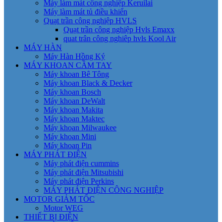
Máy làm mát công nghiệp Keruilai
Máy làm mát tủ điều khiển
Quạt trần công nghiệp HVLS
Quạt trần công nghiệp Hvls Emaxx
quat trân công nghiêp hvls Kool Air
MÁY HÀN
Máy Hàn Hồng Ký
MÁY KHOAN CẦM TAY
Máy khoan Bê Tông
Máy khoan Black & Decker
Máy khoan Bosch
Máy khoan DeWalt
Máy khoan Makita
Máy khoan Maktec
Máy khoan Milwaukee
Máy khoan Mini
Máy khoan Pin
MÁY PHÁT ĐIỆN
Máy phát điện cummins
Máy phát điện Mitsubishi
Máy phát điện Perkins
MÁY PHÁT ĐIỆN CÔNG NGHIỆP
MOTOR GIẢM TỐC
Motor WEG
THIẾT BỊ ĐIỆN