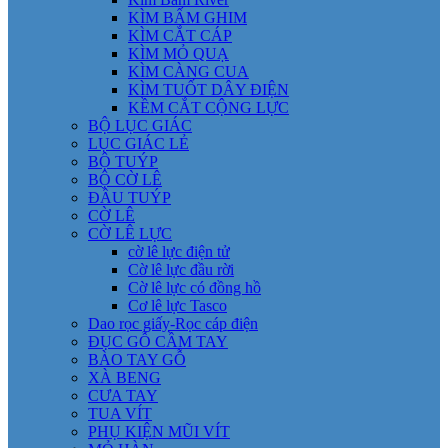
KÌM BẤM GHIM
KÌM CẮT CÁP
KÌM MỎ QUẠ
KÌM CÀNG CUA
KÌM TUỐT DÂY ĐIỆN
KỀM CẮT CỘNG LỰC
BỘ LỤC GIÁC
LỤC GIÁC LẺ
BỘ TUÝP
BỘ CỜ LÊ
ĐẦU TUÝP
CỜ LÊ
CỜ LÊ LỰC
cờ lê lực điện tử
Cờ lê lực đầu rời
Cờ lê lực có đồng hồ
Cơ lê lực Tasco
Dao rọc giấy-Rọc cáp điện
ĐỤC GỖ CẦM TAY
BÀO TAY GỖ
XÀ BENG
CƯA TAY
TUA VÍT
PHỤ KIỆN MŨI VÍT