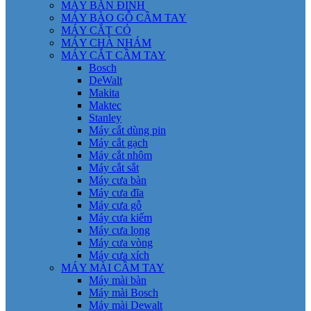
MÁY BẮN ĐINH
MÁY BÀO GỖ CẦM TAY
MÁY CẮT CỎ
MÁY CHÀ NHÁM
MÁY CẮT CẦM TAY
Bosch
DeWalt
Makita
Maktec
Stanley
Máy cắt dùng pin
Máy cắt gạch
Máy cắt nhôm
Máy cắt sắt
Máy cưa bàn
Máy cưa đĩa
Máy cưa gỗ
Máy cưa kiếm
Máy cưa lọng
Máy cưa vòng
Máy cưa xích
MÁY MÀI CẦM TAY
Máy mài bàn
Máy mài Bosch
Máy mài Dewalt