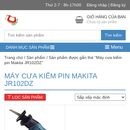
Thứ 2-7 : 8h-17h00
Đăng nhập | Đăng ký
GIỎ HÀNG CỦA BẠN
Chưa có sản phẩm
Tìm kiếm
Menu
DANH MỤC SẢN PHẨM
Trang chủ
/
Sản phẩm
/ Sản phẩm được gắn thẻ “Máy cưa kiếm
pin Makita JR102DZ”
MÁY CƯA KIẾM PIN MAKITA
JR102DZ
LỌC SẢN PHẨM