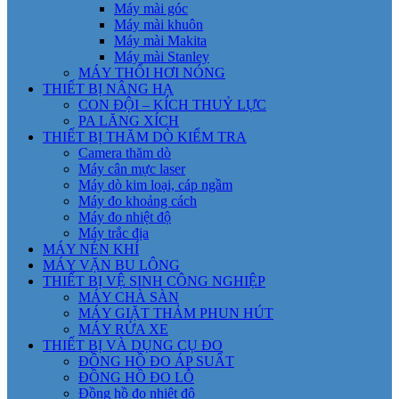
Máy mài góc
Máy mài khuôn
Máy mài Makita
Máy mài Stanley
MÁY THỔI HƠI NÓNG
THIẾT BỊ NÂNG HẠ
CON ĐỘI – KÍCH THUỶ LỰC
PA LĂNG XÍCH
THIẾT BỊ THĂM DÒ KIỂM TRA
Camera thăm dò
Máy cân mực laser
Máy dò kim loại, cáp ngầm
Máy đo khoảng cách
Máy đo nhiệt độ
Máy trắc địa
MÁY NÉN KHÍ
MÁY VẶN BU LÔNG
THIẾT BỊ VỆ SINH CÔNG NGHIỆP
MÁY CHÀ SÀN
MÁY GIẶT THẢM PHUN HÚT
MÁY RỬA XE
THIẾT BỊ VÀ DỤNG CỤ ĐO
ĐỒNG HỒ ĐO ÁP SUẤT
ĐỒNG HỒ ĐO LỖ
Đồng hồ đo nhiệt độ