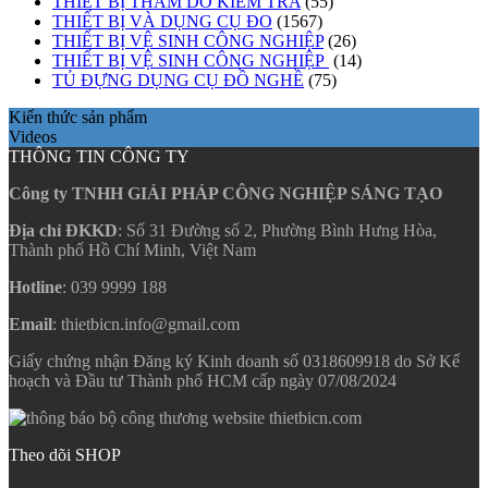
THIẾT BỊ THĂM DÒ KIỂM TRA
(55)
THIẾT BỊ VÀ DỤNG CỤ ĐO
(1567)
THIẾT BỊ VỆ SINH CÔNG NGHIỆP
(26)
THIẾT BỊ VỆ SINH CÔNG NGHIỆP
(14)
TỦ ĐỰNG DỤNG CỤ ĐỒ NGHỀ
(75)
Kiến thức sản phẩm
Videos
THÔNG TIN CÔNG TY
Công ty TNHH GIẢI PHÁP CÔNG NGHIỆP SÁNG TẠO
Địa chỉ ĐKKD
: Số 31 Đường số 2, Phường Bình Hưng Hòa,
Thành phố Hồ Chí Minh, Việt Nam
Hotline
: 039 9999 188
Email
: thietbicn.info@gmail.com
Giấy chứng nhận Đăng ký Kinh doanh số 0318609918 do Sở Kế
hoạch và Đầu tư Thành phố HCM cấp ngày 07/08/2024
Theo dõi SHOP