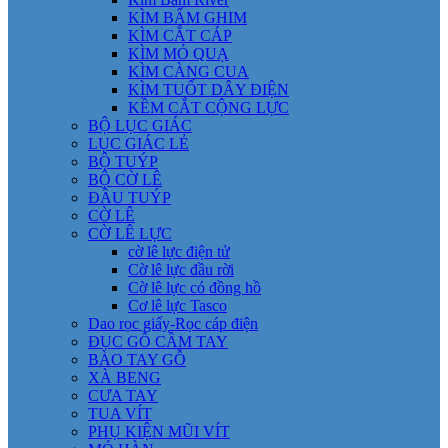
KÌM BẤM GHIM
KÌM CẮT CÁP
KÌM MỎ QUẠ
KÌM CÀNG CUA
KÌM TUỐT DÂY ĐIỆN
KỀM CẮT CỘNG LỰC
BỘ LỤC GIÁC
LỤC GIÁC LẺ
BỘ TUÝP
BỘ CỜ LÊ
ĐẦU TUÝP
CỜ LÊ
CỜ LÊ LỰC
cờ lê lực điện tử
Cờ lê lực đầu rời
Cờ lê lực có đồng hồ
Cơ lê lực Tasco
Dao rọc giấy-Rọc cáp điện
ĐỤC GỖ CẦM TAY
BÀO TAY GỖ
XÀ BENG
CƯA TAY
TUA VÍT
PHỤ KIỆN MŨI VÍT