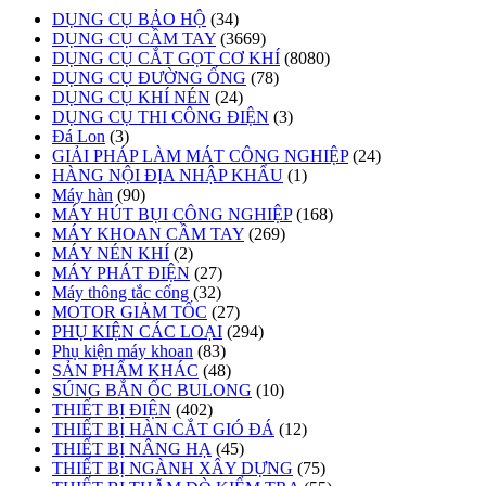
DỤNG CỤ BẢO HỘ
(34)
DỤNG CỤ CẦM TAY
(3669)
DỤNG CỤ CẮT GỌT CƠ KHÍ
(8080)
DỤNG CỤ ĐƯỜNG ỐNG
(78)
DỤNG CỤ KHÍ NÉN
(24)
DỤNG CỤ THI CÔNG ĐIỆN
(3)
Đá Lon
(3)
GIẢI PHÁP LÀM MÁT CÔNG NGHIỆP
(24)
HÀNG NỘI ĐỊA NHẬP KHẨU
(1)
Máy hàn
(90)
MÁY HÚT BỤI CÔNG NGHIỆP
(168)
MÁY KHOAN CẦM TAY
(269)
MÁY NÉN KHÍ
(2)
MÁY PHÁT ĐIỆN
(27)
Máy thông tắc cống
(32)
MOTOR GIẢM TỐC
(27)
PHỤ KIỆN CÁC LOẠI
(294)
Phụ kiện máy khoan
(83)
SẢN PHẨM KHÁC
(48)
SÚNG BẮN ỐC BULONG
(10)
THIẾT BỊ ĐIỆN
(402)
THIẾT BỊ HÀN CẮT GIÓ ĐÁ
(12)
THIẾT BỊ NÂNG HẠ
(45)
THIẾT BỊ NGÀNH XÂY DỰNG
(75)