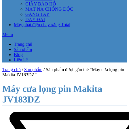
GIẦY BẢO HỘ
MẶT NẠ CHỐNG ĐỘC
GĂNG TAY
DÂY ĐAI
Máy phát điện chạy xăng Total
Menu
Trang chủ
Sản phẩm
Blog
Liên hệ
Trang chủ
/
Sản phẩm
/ Sản phẩm được gắn thẻ “Máy cưa lọng pin
Makita JV183DZ”
Máy cưa lọng pin Makita
JV183DZ