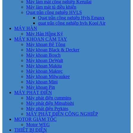
Máy làm mát công nghiệp Keruilai
Máy làm mát tủ điều khiển
Quạt trần công nghiệp HVLS
Quạt trần công nghiệp Hvls Emaxx
quat trân công nghiêp hvls Kool Air
MÁY HÀN
Máy Hàn Hồng Ký
MÁY KHOAN CẦM TAY
Máy khoan Bê Tông
Máy khoan Black & Decker
Máy khoan Bosch
Máy khoan DeWalt
Máy khoan Makita
Máy khoan Maktec
Máy khoan Milwaukee
Máy khoan Mini
Máy khoan Pin
MÁY PHÁT ĐIỆN
Máy phát điện cummins
Máy phát điện Mitsubishi
Máy phát điện Perkins
MÁY PHÁT ĐIỆN CÔNG NGHIỆP
MOTOR GIẢM TỐC
Motor WEG
THIẾT BỊ ĐIỆN