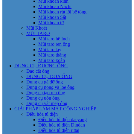
Mũi khoan kính
Mũi khoan Nachi
Mũi khoan rút lõi bê tông
Mũi khoan Sắt
Mũi khoan từ
Mũi Khoét
MŨI TARO
Mũi taro hệ Inch
Mũi taro ren ống
Mũi taro tay
Mũi taro thẳng
Mũi taro xoắn
DỤNG CỤ ĐƯỜNG ỐNG
Dao cắt ống
DỤNG CỤ DOA ỐNG
Dụng cụ gá đỡ ống
Dụng cụ nong và loe ống
Dụng cụ tạo ren ống
Dụng cụ uốn ống
Dụng cụ vát mép ống
GIẢI PHÁP LÀM MÁT CÔNG NGHIỆP
Điều hòa tủ điện
Điều hòa tủ điện daeyang
Điều hòa tủ điện Dindan
Điều hòa tủ điện rittal