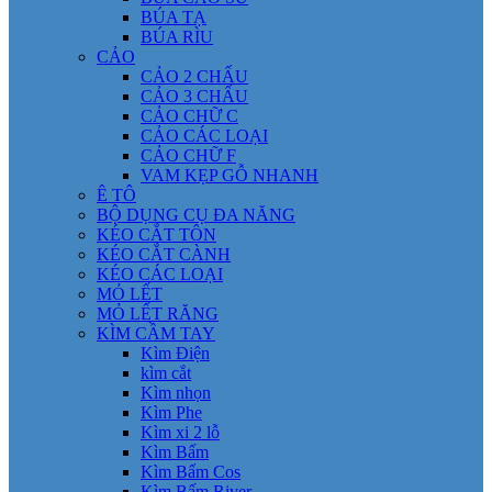
BÚA TẠ
BÚA RÌU
CẢO
CẢO 2 CHẤU
CẢO 3 CHẤU
CẢO CHỮ C
CẢO CÁC LOẠI
CẢO CHỮ F
VAM KẸP GỖ NHANH
Ê TÔ
BỘ DỤNG CỤ ĐA NĂNG
KÉO CẮT TÔN
KÉO CẮT CÀNH
KÉO CÁC LOẠI
MỎ LẾT
MỎ LẾT RĂNG
KÌM CẦM TAY
Kìm Điện
kìm cắt
Kìm nhọn
Kìm Phe
Kìm xi 2 lỗ
Kìm Bấm
Kìm Bấm Cos
Kìm Bấm River