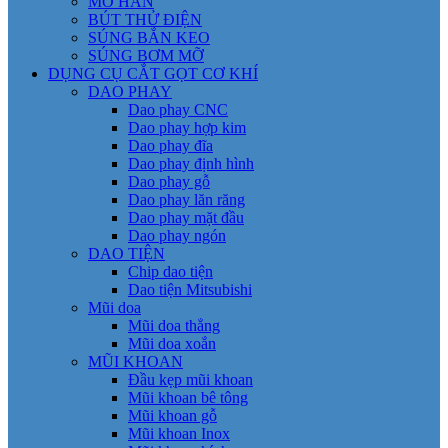
MỎ HÀN
BÚT THỬ ĐIỆN
SÚNG BẮN KEO
SÚNG BƠM MỠ
DỤNG CỤ CẮT GỌT CƠ KHÍ
DAO PHAY
Dao phay CNC
Dao phay hợp kim
Dao phay đĩa
Dao phay định hình
Dao phay gỗ
Dao phay lăn răng
Dao phay mặt đầu
Dao phay ngón
DAO TIỆN
Chip dao tiện
Dao tiện Mitsubishi
Mũi doa
Mũi doa thẳng
Mũi doa xoắn
MŨI KHOAN
Đầu kẹp mũi khoan
Mũi khoan bê tông
Mũi khoan gỗ
Mũi khoan Inox