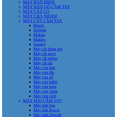
MÁY BẮN ĐINH
MÁY BÀO GỖ CẦM TAY
MÁY CẮT CỎ
MÁY CHÀ NHÁM
MÁY CẮT CẦM TAY
Bosch
DeWalt
Makita
Maktec
Stanley
Máy cắt dùng pin
Máy cắt gạch
Máy cắt nhôm
Máy cắt sắt
Máy cưa bàn
Máy cưa đĩa
Máy cưa gỗ
Máy cưa kiếm
Máy cưa lọng
Máy cưa vòng
Máy cưa xích
MÁY MÀI CẦM TAY
Máy mài bàn
Máy mài Bosch
Máy mài Dewalt