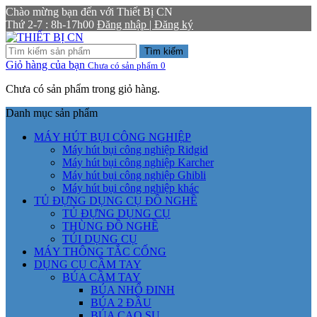
Chào mừng bạn đến với Thiết Bị CN
Thứ 2-7 : 8h-17h00
Đăng nhập | Đăng ký
Tìm kiếm
Giỏ hàng của bạn
Chưa có sản phẩm
0
Chưa có sản phẩm trong giỏ hàng.
Danh mục sản phẩm
MÁY HÚT BỤI CÔNG NGHIỆP
Máy hút bụi công nghiệp Ridgid
Máy hút bụi công nghiệp Karcher
Máy hút bụi công nghiệp Ghibli
Máy hút bụi công nghiệp khác
TỦ ĐỰNG DỤNG CỤ ĐỒ NGHỀ
TỦ ĐỰNG DỤNG CỤ
THÙNG ĐỒ NGHỀ
TÚI DỤNG CỤ
MÁY THÔNG TẮC CỐNG
DỤNG CỤ CẦM TAY
BÚA CẦM TAY
BÚA NHỔ ĐINH
BÚA 2 ĐẦU
BÚA CAO SU