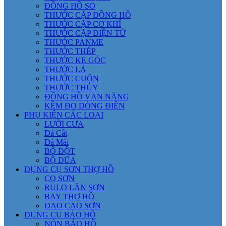
ĐỒNG HỒ SO
THƯỚC CẶP ĐỒNG HỒ
THƯỚC CẶP CƠ KHÍ
THƯỚC CẶP ĐIỆN TỬ
THƯỚC PANME
THƯỚC THÉP
THƯỚC KE GÓC
THƯỚC LÁ
THƯỚC CUỘN
THƯỚC THỦY
ĐỒNG HỒ VẠN NĂNG
KỀM ĐO DÒNG ĐIỆN
PHỤ KIỆN CÁC LOẠI
LƯỠI CƯA
Đá Cắt
Đá Mài
BỘ ĐỘT
BỘ DŨA
DỤNG CỤ SƠN THỢ HỒ
CỌ SƠN
RULO LĂN SƠN
BAY THỢ HỒ
DAO CẠO SƠN
DỤNG CỤ BẢO HỘ
NÓN BẢO HỘ