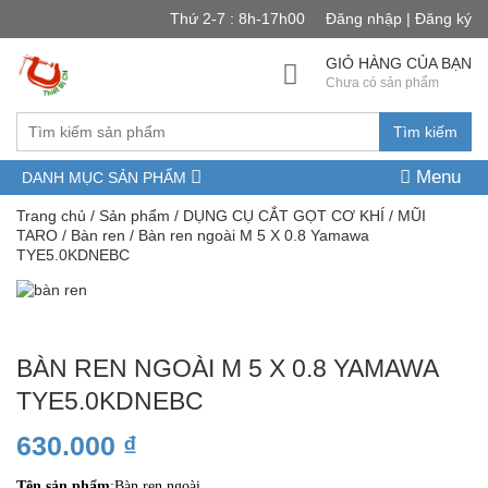
Thứ 2-7 : 8h-17h00
Đăng nhập | Đăng ký
GIỎ HÀNG CỦA BẠN
Chưa có sản phẩm
Tìm kiếm
Menu
DANH MỤC SẢN PHẨM
Trang chủ
/
Sản phẩm
/
DỤNG CỤ CẮT GỌT CƠ KHÍ
/
MŨI
TARO
/
Bàn ren
/ Bàn ren ngoài M 5 X 0.8 Yamawa
TYE5.0KDNEBC
BÀN REN NGOÀI M 5 X 0.8 YAMAWA
TYE5.0KDNEBC
630.000
₫
Tên sản phẩm
:Bàn ren ngoài