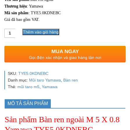
Thương hiệu
: Yamawa
Mã sản phẩm
: TYE5.0KDNEBC
Giá đã bao gồm VAT.
Số
Thêm vào giỏ hàng
lượng
MUA NGAY
Gọi điện xác nhận và giao hàng tận nơi
SKU:
TYE5.0KDNEBC
Danh mục:
Mũi taro Yamawa
,
Bàn ren
Thẻ:
mũi taro m5
,
Yamawa
MÔ TẢ SẢN PHẨM
Sản phẩm Bàn ren ngoài M 5 X 0.8
Yamawa TYE5.0KDNEBC