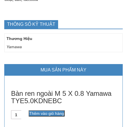
THÔNG SỐ KỸ THUẬT
Thương Hiệu
Yamawa
MUA SẢN PHẨM NÀY
Bàn ren ngoài M 5 X 0.8 Yamawa
TYE5.0KDNEBC
Số
Thêm vào giỏ hàng
lượng