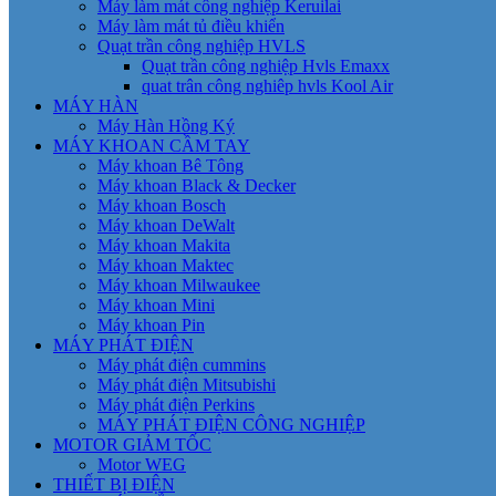
Máy làm mát công nghiệp Keruilai
Máy làm mát tủ điều khiển
Quạt trần công nghiệp HVLS
Quạt trần công nghiệp Hvls Emaxx
quat trân công nghiêp hvls Kool Air
MÁY HÀN
Máy Hàn Hồng Ký
MÁY KHOAN CẦM TAY
Máy khoan Bê Tông
Máy khoan Black & Decker
Máy khoan Bosch
Máy khoan DeWalt
Máy khoan Makita
Máy khoan Maktec
Máy khoan Milwaukee
Máy khoan Mini
Máy khoan Pin
MÁY PHÁT ĐIỆN
Máy phát điện cummins
Máy phát điện Mitsubishi
Máy phát điện Perkins
MÁY PHÁT ĐIỆN CÔNG NGHIỆP
MOTOR GIẢM TỐC
Motor WEG
THIẾT BỊ ĐIỆN