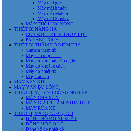
Máy mài góc
Máy mài khuôn
Máy mài Makita
Máy mài Stanley
MÁY THỔI HƠI NÓNG
THIẾT BỊ NÂNG HẠ
CON ĐỘI – KÍCH THUỶ LỰC
PA LĂNG XÍCH
THIẾT BỊ THĂM DÒ KIỂM TRA
Camera thăm dò
Máy cân mực laser
Máy dò kim loại, cáp ngầm
Máy đo khoảng cách
Máy đo nhiệt độ
Máy trắc địa
MÁY NÉN KHÍ
MÁY VẶN BU LÔNG
THIẾT BỊ VỆ SINH CÔNG NGHIỆP
MÁY CHÀ SÀN
MÁY GIẶT THẢM PHUN HÚT
MÁY RỬA XE
THIẾT BỊ VÀ DỤNG CỤ ĐO
ĐỒNG HỒ ĐO ÁP SUẤT
ĐỒNG HỒ ĐO LỖ
Đồng hồ đo nhiệt độ