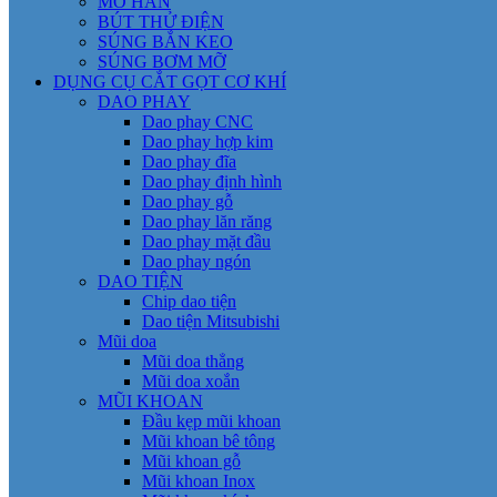
MỎ HÀN
BÚT THỬ ĐIỆN
SÚNG BẮN KEO
SÚNG BƠM MỠ
DỤNG CỤ CẮT GỌT CƠ KHÍ
DAO PHAY
Dao phay CNC
Dao phay hợp kim
Dao phay đĩa
Dao phay định hình
Dao phay gỗ
Dao phay lăn răng
Dao phay mặt đầu
Dao phay ngón
DAO TIỆN
Chip dao tiện
Dao tiện Mitsubishi
Mũi doa
Mũi doa thẳng
Mũi doa xoắn
MŨI KHOAN
Đầu kẹp mũi khoan
Mũi khoan bê tông
Mũi khoan gỗ
Mũi khoan Inox