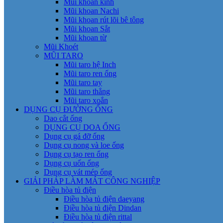
Mũi khoan kính
Mũi khoan Nachi
Mũi khoan rút lõi bê tông
Mũi khoan Sắt
Mũi khoan từ
Mũi Khoét
MŨI TARO
Mũi taro hệ Inch
Mũi taro ren ống
Mũi taro tay
Mũi taro thẳng
Mũi taro xoắn
DỤNG CỤ ĐƯỜNG ỐNG
Dao cắt ống
DỤNG CỤ DOA ỐNG
Dụng cụ gá đỡ ống
Dụng cụ nong và loe ống
Dụng cụ tạo ren ống
Dụng cụ uốn ống
Dụng cụ vát mép ống
GIẢI PHÁP LÀM MÁT CÔNG NGHIỆP
Điều hòa tủ điện
Điều hòa tủ điện daeyang
Điều hòa tủ điện Dindan
Điều hòa tủ điện rittal