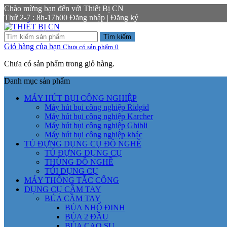
Chào mừng bạn đến với Thiết Bị CN
Thứ 2-7 : 8h-17h00
Đăng nhập | Đăng ký
Tìm kiếm
Giỏ hàng của bạn
Chưa có sản phẩm
0
Chưa có sản phẩm trong giỏ hàng.
Danh mục sản phẩm
MÁY HÚT BỤI CÔNG NGHIỆP
Máy hút bụi công nghiệp Ridgid
Máy hút bụi công nghiệp Karcher
Máy hút bụi công nghiệp Ghibli
Máy hút bụi công nghiệp khác
TỦ ĐỰNG DỤNG CỤ ĐỒ NGHỀ
TỦ ĐỰNG DỤNG CỤ
THÙNG ĐỒ NGHỀ
TÚI DỤNG CỤ
MÁY THÔNG TẮC CỐNG
DỤNG CỤ CẦM TAY
BÚA CẦM TAY
BÚA NHỔ ĐINH
BÚA 2 ĐẦU
BÚA CAO SU