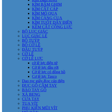
KÌM BẤM GHIM
KÌM CẮT CÁP
KÌM MỎ QUẠ
KÌM CÀNG CUA
KÌM TUỐT DÂY ĐIỆN
KỀM CẮT CỘNG LỰC
BỘ LỤC GIÁC
LỤC GIÁC LẺ
BỘ TUÝP
BỘ CỜ LÊ
ĐẦU TUÝP
CỜ LÊ
CỜ LÊ LỰC
cờ lê lực điện tử
Cờ lê lực đầu rời
Cờ lê lực có đồng hồ
Cơ lê lực Tasco
Dao rọc giấy-Rọc cáp điện
ĐỤC GỖ CẦM TAY
BÀO TAY GỖ
XÀ BENG
CƯA TAY
TUA VÍT
PHỤ KIỆN MŨI VÍT