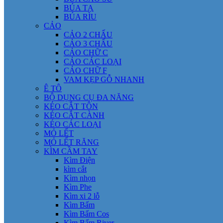
BÚA TẠ
BÚA RÌU
CẢO
CẢO 2 CHẤU
CẢO 3 CHẤU
CẢO CHỮ C
CẢO CÁC LOẠI
CẢO CHỮ F
VAM KẸP GỖ NHANH
Ê TÔ
BỘ DỤNG CỤ ĐA NĂNG
KÉO CẮT TÔN
KÉO CẮT CÀNH
KÉO CÁC LOẠI
MỎ LẾT
MỎ LẾT RĂNG
KÌM CẦM TAY
Kìm Điện
kìm cắt
Kìm nhọn
Kìm Phe
Kìm xi 2 lỗ
Kìm Bấm
Kìm Bấm Cos
Kìm Bấm River