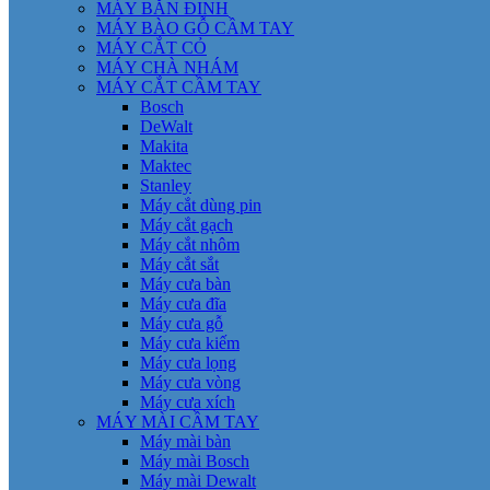
MÁY BẮN ĐINH
MÁY BÀO GỖ CẦM TAY
MÁY CẮT CỎ
MÁY CHÀ NHÁM
MÁY CẮT CẦM TAY
Bosch
DeWalt
Makita
Maktec
Stanley
Máy cắt dùng pin
Máy cắt gạch
Máy cắt nhôm
Máy cắt sắt
Máy cưa bàn
Máy cưa đĩa
Máy cưa gỗ
Máy cưa kiếm
Máy cưa lọng
Máy cưa vòng
Máy cưa xích
MÁY MÀI CẦM TAY
Máy mài bàn
Máy mài Bosch
Máy mài Dewalt