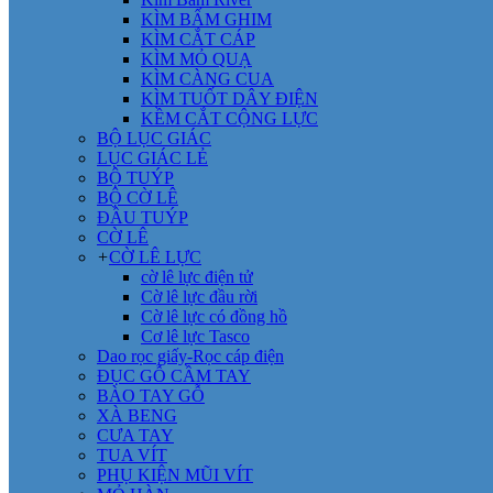
KÌM BẤM GHIM
KÌM CẮT CÁP
KÌM MỎ QUẠ
KÌM CÀNG CUA
KÌM TUỐT DÂY ĐIỆN
KỀM CẮT CỘNG LỰC
BỘ LỤC GIÁC
LỤC GIÁC LẺ
BỘ TUÝP
BỘ CỜ LÊ
ĐẦU TUÝP
CỜ LÊ
+
CỜ LÊ LỰC
cờ lê lực điện tử
Cờ lê lực đầu rời
Cờ lê lực có đồng hồ
Cơ lê lực Tasco
Dao rọc giấy-Rọc cáp điện
ĐỤC GỖ CẦM TAY
BÀO TAY GỖ
XÀ BENG
CƯA TAY
TUA VÍT
PHỤ KIỆN MŨI VÍT