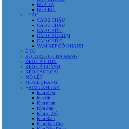
BÚA TẠ
BÚA RÌU
+
CẢO
CẢO 2 CHẤU
CẢO 3 CHẤU
CẢO CHỮ C
CẢO CÁC LOẠI
CẢO CHỮ F
VAM KẸP GỖ NHANH
Ê TÔ
BỘ DỤNG CỤ ĐA NĂNG
KÉO CẮT TÔN
KÉO CẮT CÀNH
KÉO CÁC LOẠI
MỎ LẾT
MỎ LẾT RĂNG
+
KÌM CẦM TAY
Kìm Điện
kìm cắt
Kìm nhọn
Kìm Phe
Kìm xi 2 lỗ
Kìm Bấm
Kìm Bấm Cos
Kìm Bấm River