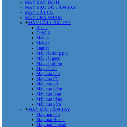
MÁY BẮN ĐINH
MÁY BÀO GỖ CẦM TAY
MÁY CẮT CỎ
MÁY CHÀ NHÁM
+
MÁY CẮT CẦM TAY
Bosch
DeWalt
Makita
Maktec
Stanley
Máy cắt dùng pin
Máy cắt gạch
Máy cắt nhôm
Máy cắt sắt
Máy cưa bàn
Máy cưa đĩa
Máy cưa gỗ
Máy cưa kiếm
Máy cưa lọng
Máy cưa vòng
Máy cưa xích
+
MÁY MÀI CẦM TAY
Máy mài bàn
Máy mài Bosch
Máy mài Dewalt