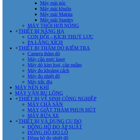
Máy mài góc
Máy mài khuôn
Máy mài Makita
Máy mài Stanley
MÁY THỔI HƠI NÓNG
+
THIẾT BỊ NÂNG HẠ
CON ĐỘI – KÍCH THUỶ LỰC
PA LĂNG XÍCH
+
THIẾT BỊ THĂM DÒ KIỂM TRA
Camera thăm dò
Máy cân mực laser
Máy dò kim loại, cáp ngầm
Máy đo khoảng cách
Máy đo nhiệt độ
Máy trắc địa
MÁY NÉN KHÍ
MÁY VẶN BU LÔNG
+
THIẾT BỊ VỆ SINH CÔNG NGHIỆP
MÁY CHÀ SÀN
MÁY GIẶT THẢM PHUN HÚT
MÁY RỬA XE
+
THIẾT BỊ VÀ DỤNG CỤ ĐO
ĐỒNG HỒ ĐO ÁP SUẤT
ĐỒNG HỒ ĐO LỖ
Đồng hồ đo nhiệt độ