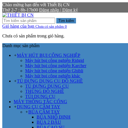
Chào mừng bạn đến với Thiết Bị CN
Thứ 2-7 : 8h-17h00
Đăng nhập | Đăng ký
Tìm kiếm
Giỏ hàng của bạn
Chưa có sản phẩm
0
Chưa có sản phẩm trong giỏ hàng.
Danh mục sản phẩm
+
MÁY HÚT BỤI CÔNG NGHIỆP
Máy hút bụi công nghiệp Ridgid
Máy hút bụi công nghiệp Karcher
Máy hút bụi công nghiệp Ghibli
Máy hút bụi công nghiệp khác
+
TỦ ĐỰNG DỤNG CỤ ĐỒ NGHỀ
TỦ ĐỰNG DỤNG CỤ
THÙNG ĐỒ NGHỀ
TÚI DỤNG CỤ
MÁY THÔNG TẮC CỐNG
+
DỤNG CỤ CẦM TAY
+
BÚA CẦM TAY
BÚA NHỔ ĐINH
BÚA 2 ĐẦU
BÚA CAO SU