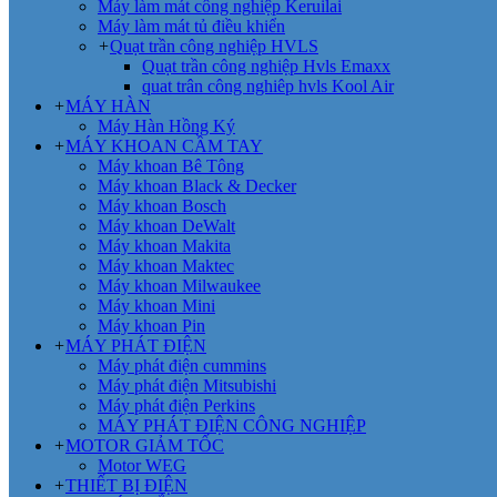
Máy làm mát công nghiệp Keruilai
Máy làm mát tủ điều khiển
+
Quạt trần công nghiệp HVLS
Quạt trần công nghiệp Hvls Emaxx
quat trân công nghiêp hvls Kool Air
+
MÁY HÀN
Máy Hàn Hồng Ký
+
MÁY KHOAN CẦM TAY
Máy khoan Bê Tông
Máy khoan Black & Decker
Máy khoan Bosch
Máy khoan DeWalt
Máy khoan Makita
Máy khoan Maktec
Máy khoan Milwaukee
Máy khoan Mini
Máy khoan Pin
+
MÁY PHÁT ĐIỆN
Máy phát điện cummins
Máy phát điện Mitsubishi
Máy phát điện Perkins
MÁY PHÁT ĐIỆN CÔNG NGHIỆP
+
MOTOR GIẢM TỐC
Motor WEG
+
THIẾT BỊ ĐIỆN