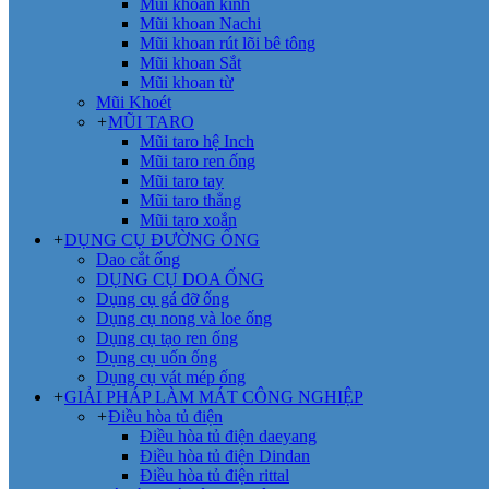
Mũi khoan kính
Mũi khoan Nachi
Mũi khoan rút lõi bê tông
Mũi khoan Sắt
Mũi khoan từ
Mũi Khoét
+
MŨI TARO
Mũi taro hệ Inch
Mũi taro ren ống
Mũi taro tay
Mũi taro thẳng
Mũi taro xoắn
+
DỤNG CỤ ĐƯỜNG ỐNG
Dao cắt ống
DỤNG CỤ DOA ỐNG
Dụng cụ gá đỡ ống
Dụng cụ nong và loe ống
Dụng cụ tạo ren ống
Dụng cụ uốn ống
Dụng cụ vát mép ống
+
GIẢI PHÁP LÀM MÁT CÔNG NGHIỆP
+
Điều hòa tủ điện
Điều hòa tủ điện daeyang
Điều hòa tủ điện Dindan
Điều hòa tủ điện rittal