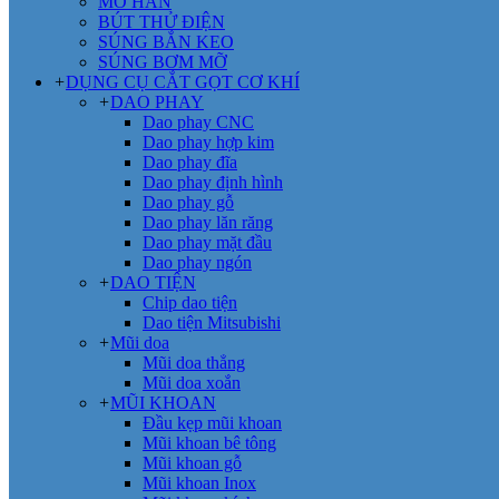
MỎ HÀN
BÚT THỬ ĐIỆN
SÚNG BẮN KEO
SÚNG BƠM MỠ
+
DỤNG CỤ CẮT GỌT CƠ KHÍ
+
DAO PHAY
Dao phay CNC
Dao phay hợp kim
Dao phay đĩa
Dao phay định hình
Dao phay gỗ
Dao phay lăn răng
Dao phay mặt đầu
Dao phay ngón
+
DAO TIỆN
Chip dao tiện
Dao tiện Mitsubishi
+
Mũi doa
Mũi doa thẳng
Mũi doa xoắn
+
MŨI KHOAN
Đầu kẹp mũi khoan
Mũi khoan bê tông
Mũi khoan gỗ
Mũi khoan Inox