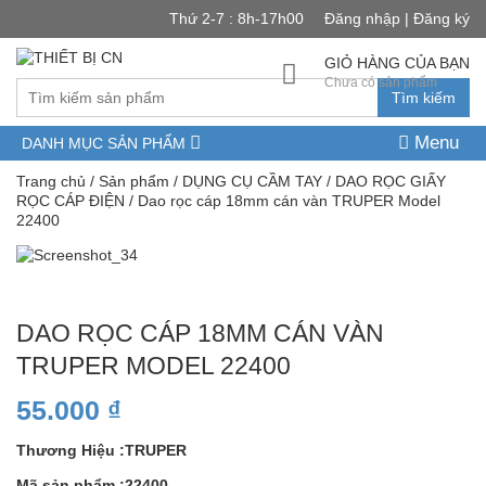
Thứ 2-7 : 8h-17h00
Đăng nhập | Đăng ký
GIỎ HÀNG CỦA BẠN
Chưa có sản phẩm
Tìm kiếm
Menu
DANH MỤC SẢN PHẨM
Trang chủ
/
Sản phẩm
/
DỤNG CỤ CẦM TAY
/
DAO RỌC GIẤY
RỌC CÁP ĐIỆN
/ Dao rọc cáp 18mm cán vàn TRUPER Model
22400
DAO RỌC CÁP 18MM CÁN VÀN
TRUPER MODEL 22400
55.000
₫
Thương Hiệu :TRUPER
Mã sản phẩm :22400