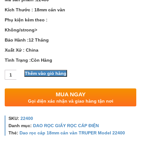
Kích Thước : 18mm cán vàn
Phụ kiện kèm theo :
Không/strong>
Bảo Hành :12 Tháng
Xuất Xứ : China
Tình Trạng :Còn Hàng
Số
Thêm vào giỏ hàng
lượng
MUA NGAY
Gọi điện xác nhận và giao hàng tận nơi
SKU:
22400
Danh mục:
DAO RỌC GIẤY RỌC CÁP ĐIỆN
Thẻ:
Dao rọc cáp 18mm cán vàn TRUPER Model 22400