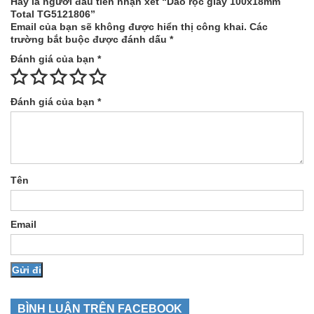
Hãy là người đầu tiên nhận xét “Dao rọc giấy 100x18mm
Total TG5121806”
Email của bạn sẽ không được hiển thị công khai.
Các
trường bắt buộc được đánh dấu
*
Đánh giá của bạn
*
Đánh giá của bạn
*
Tên
Email
BÌNH LUẬN TRÊN FACEBOOK