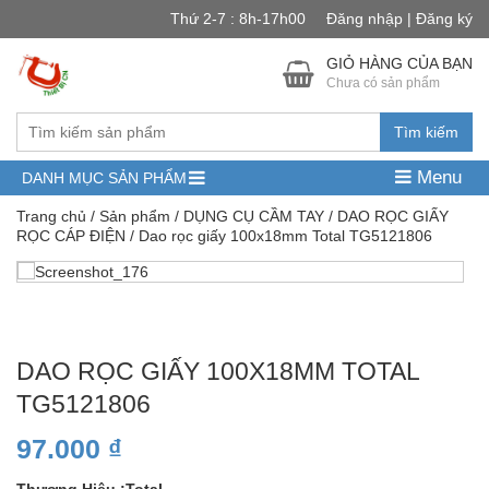
Thứ 2-7 : 8h-17h00
Đăng nhập | Đăng ký
GIỎ HÀNG CỦA BẠN
Chưa có sản phẩm
Tìm kiếm
Menu
DANH MỤC SẢN PHẨM
Trang chủ
/
Sản phẩm
/
DỤNG CỤ CẦM TAY
/
DAO RỌC GIẤY
RỌC CÁP ĐIỆN
/ Dao rọc giấy 100x18mm Total TG5121806
DAO RỌC GIẤY 100X18MM TOTAL
TG5121806
97.000
₫