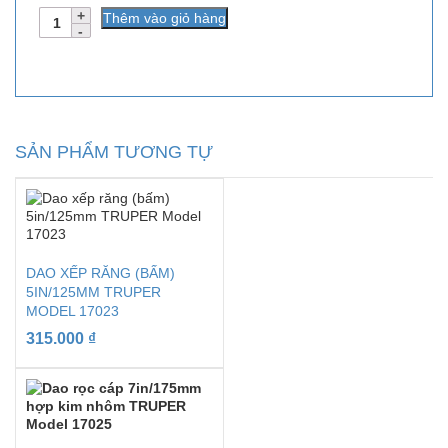
Số
Thêm vào giỏ hàng
lượng
SẢN PHẨM TƯƠNG TỰ
DAO XẾP RĂNG (BẤM)
5IN/125MM TRUPER
MODEL 17023
315.000
₫