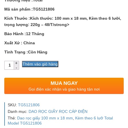
Thương Hiệu :Total
Mã sản phẩm :TG5121806
Kích Thước :Kích thước: 100 mm x 18 mm, Kèm theo 6 lưỡi,
trọng lượng: 220g – 48/T/strong>
Bảo Hành :12 Tháng
Xuất Xứ : China
Tình Trạng :Còn Hàng
Số
Thêm vào giỏ hàng
lượng
MUA NGAY
Gọi điện xác nhận và giao hàng tận nơi
SKU:
TG5121806
Danh mục:
DAO RỌC GIẤY RỌC CÁP ĐIỆN
Thẻ:
Dao rọc giấy 100 mm x 18 mm
,
Kèm theo 6 lưỡ Total
Model TG5121806