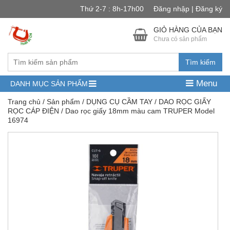
Thứ 2-7 : 8h-17h00
Đăng nhập | Đăng ký
GIỎ HÀNG CỦA BẠN
Chưa có sản phẩm
Tìm kiếm
Menu
DANH MỤC SẢN PHẨM
Trang chủ
/
Sản phẩm
/
DỤNG CỤ CẦM TAY
/
DAO RỌC GIẤY
RỌC CÁP ĐIỆN
/ Dao rọc giấy 18mm màu cam TRUPER Model
16974