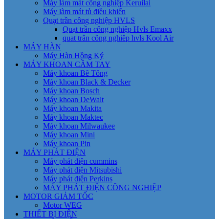
Máy làm mát công nghiệp Keruilai
Máy làm mát tủ điều khiển
Quạt trần công nghiệp HVLS
Quạt trần công nghiệp Hvls Emaxx
quat trân công nghiêp hvls Kool Air
MÁY HÀN
Máy Hàn Hồng Ký
MÁY KHOAN CẦM TAY
Máy khoan Bê Tông
Máy khoan Black & Decker
Máy khoan Bosch
Máy khoan DeWalt
Máy khoan Makita
Máy khoan Maktec
Máy khoan Milwaukee
Máy khoan Mini
Máy khoan Pin
MÁY PHÁT ĐIỆN
Máy phát điện cummins
Máy phát điện Mitsubishi
Máy phát điện Perkins
MÁY PHÁT ĐIỆN CÔNG NGHIỆP
MOTOR GIẢM TỐC
Motor WEG
THIẾT BỊ ĐIỆN