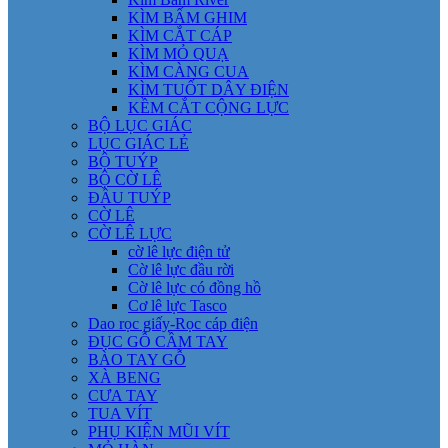
KÌM BẤM GHIM
KÌM CẮT CÁP
KÌM MỎ QUẠ
KÌM CÀNG CUA
KÌM TUỐT DÂY ĐIỆN
KỀM CẮT CỘNG LỰC
BỘ LỤC GIÁC
LỤC GIÁC LẺ
BỘ TUÝP
BỘ CỜ LÊ
ĐẦU TUÝP
CỜ LÊ
CỜ LÊ LỰC
cờ lê lực điện tử
Cờ lê lực đầu rời
Cờ lê lực có đồng hồ
Cơ lê lực Tasco
Dao rọc giấy-Rọc cáp điện
ĐỤC GỖ CẦM TAY
BÀO TAY GỖ
XÀ BENG
CƯA TAY
TUA VÍT
PHỤ KIỆN MŨI VÍT