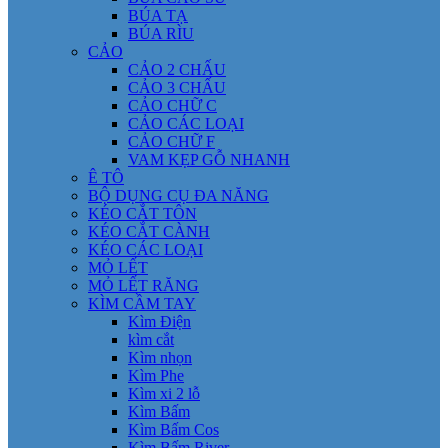
BÚA TẠ
BÚA RÌU
CẢO
CẢO 2 CHẤU
CẢO 3 CHẤU
CẢO CHỮ C
CẢO CÁC LOẠI
CẢO CHỮ F
VAM KẸP GỖ NHANH
Ê TÔ
BỘ DỤNG CỤ ĐA NĂNG
KÉO CẮT TÔN
KÉO CẮT CÀNH
KÉO CÁC LOẠI
MỎ LẾT
MỎ LẾT RĂNG
KÌM CẦM TAY
Kìm Điện
kìm cắt
Kìm nhọn
Kìm Phe
Kìm xi 2 lỗ
Kìm Bấm
Kìm Bấm Cos
Kìm Bấm River