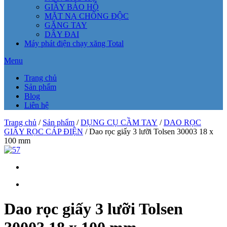
GIẦY BẢO HỘ
MẶT NẠ CHỐNG ĐỘC
GĂNG TAY
DÂY ĐAI
Máy phát điện chạy xăng Total
Menu
Trang chủ
Sản phẩm
Blog
Liên hệ
Trang chủ
/
Sản phẩm
/
DỤNG CỤ CẦM TAY
/
DAO RỌC
GIẤY RỌC CÁP ĐIỆN
/ Dao rọc giấy 3 lưỡi Tolsen 30003 18 x
100 mm
Dao rọc giấy 3 lưỡi Tolsen