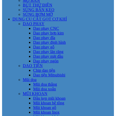
MỎ HÀN
BÚT THỬ ĐIỆN
SÚNG BẮN KEO
SÚNG BƠM MỠ
DỤNG CỤ CẮT GỌT CƠ KHÍ
DAO PHAY
Dao phay CNC
Dao phay hợp kim
Dao phay đĩa
Dao phay định hình
Dao phay gỗ
Dao phay lăn răng
Dao phay mặt đầu
Dao phay ngón
DAO TIỆN
Chip dao tiện
Dao tiện Mitsubishi
Mũi doa
Mũi doa thẳng
Mũi doa xoắn
MŨI KHOAN
Đầu kẹp mũi khoan
Mũi khoan bê tông
Mũi khoan gỗ
Mũi khoan Inox