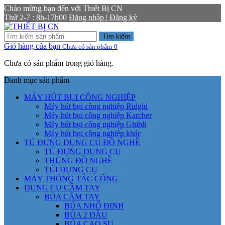
Chào mừng bạn đến với Thiết Bị CN
Thứ 2-7 : 8h-17h00
Đăng nhập | Đăng ký
Tìm kiếm
Giỏ hàng của bạn
Chưa có sản phẩm
0
Chưa có sản phẩm trong giỏ hàng.
Danh mục sản phẩm
MÁY HÚT BỤI CÔNG NGHIỆP
Máy hút bụi công nghiệp Ridgid
Máy hút bụi công nghiệp Karcher
Máy hút bụi công nghiệp Ghibli
Máy hút bụi công nghiệp khác
TỦ ĐỰNG DỤNG CỤ ĐỒ NGHỀ
TỦ ĐỰNG DỤNG CỤ
THÙNG ĐỒ NGHỀ
TÚI DỤNG CỤ
MÁY THÔNG TẮC CỐNG
DỤNG CỤ CẦM TAY
BÚA CẦM TAY
BÚA NHỔ ĐINH
BÚA 2 ĐẦU
BÚA CAO SU