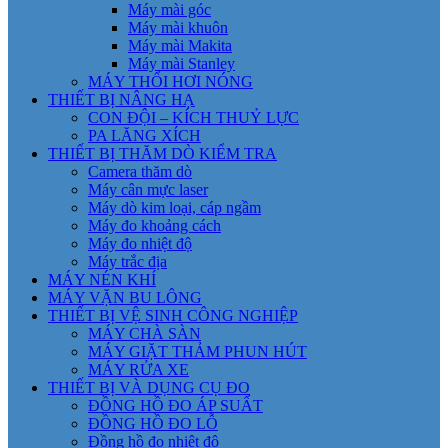
Máy mài góc
Máy mài khuôn
Máy mài Makita
Máy mài Stanley
MÁY THỔI HƠI NÓNG
THIẾT BỊ NÂNG HẠ
CON ĐỘI – KÍCH THUỶ LỰC
PA LĂNG XÍCH
THIẾT BỊ THĂM DÒ KIỂM TRA
Camera thăm dò
Máy cân mực laser
Máy dò kim loại, cáp ngầm
Máy đo khoảng cách
Máy đo nhiệt độ
Máy trắc địa
MÁY NÉN KHÍ
MÁY VẶN BU LÔNG
THIẾT BỊ VỆ SINH CÔNG NGHIỆP
MÁY CHÀ SÀN
MÁY GIẶT THẢM PHUN HÚT
MÁY RỬA XE
THIẾT BỊ VÀ DỤNG CỤ ĐO
ĐỒNG HỒ ĐO ÁP SUẤT
ĐỒNG HỒ ĐO LỖ
Đồng hồ đo nhiệt độ