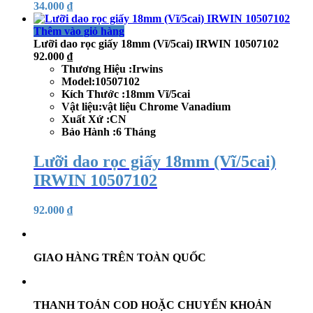
34.000
₫
Thêm vào giỏ hàng
Lưỡi dao rọc giấy 18mm (Vĩ/5cai) IRWIN 10507102
92.000
₫
Thương Hiệu :Irwins
Model:10507102
Kích Thước :18mm Vĩ/5cai
Vật liệu:vật liệu Chrome Vanadium
Xuất Xứ :CN
Bảo Hành :6 Tháng
Lưỡi dao rọc giấy 18mm (Vĩ/5cai)
IRWIN 10507102
92.000
₫
GIAO HÀNG TRÊN TOÀN QUỐC
THANH TOÁN COD HOẶC CHUYỂN KHOẢN