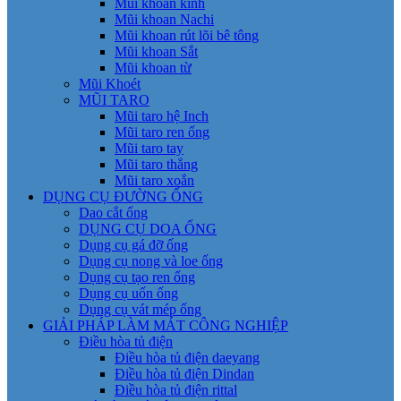
Mũi khoan kính
Mũi khoan Nachi
Mũi khoan rút lõi bê tông
Mũi khoan Sắt
Mũi khoan từ
Mũi Khoét
MŨI TARO
Mũi taro hệ Inch
Mũi taro ren ống
Mũi taro tay
Mũi taro thẳng
Mũi taro xoắn
DỤNG CỤ ĐƯỜNG ỐNG
Dao cắt ống
DỤNG CỤ DOA ỐNG
Dụng cụ gá đỡ ống
Dụng cụ nong và loe ống
Dụng cụ tạo ren ống
Dụng cụ uốn ống
Dụng cụ vát mép ống
GIẢI PHÁP LÀM MÁT CÔNG NGHIỆP
Điều hòa tủ điện
Điều hòa tủ điện daeyang
Điều hòa tủ điện Dindan
Điều hòa tủ điện rittal