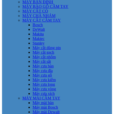
MÁY BẮN ĐINH
MÁY BÀO GỖ CẦM TAY
MÁY CẮT CỎ
MÁY CHÀ NHÁM
MÁY CẮT CẦM TAY
Bosch
DeWalt
Makita
Maktec
Stanley
Máy cắt dùng pin
Máy cắt gạch
Máy cắt nhôm
Máy cắt sắt
Máy cưa bàn
Máy cưa đĩa
Máy cưa gỗ
Máy cưa kiếm
Máy cưa lọng
Máy cưa vòng
Máy cưa xích
MÁY MÀI CẦM TAY
Máy mài bàn
Máy mài Bosch
Máy mài Dewalt