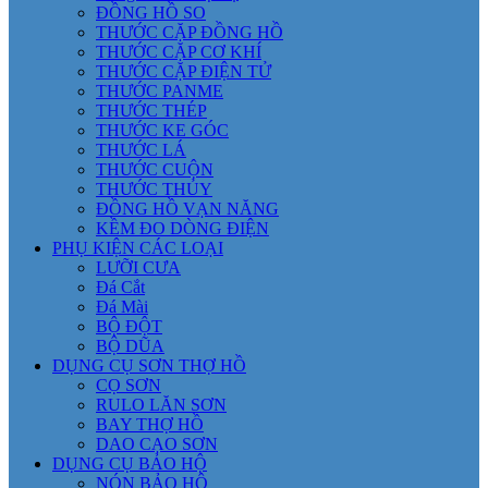
ĐỒNG HỒ SO
THƯỚC CẶP ĐỒNG HỒ
THƯỚC CẶP CƠ KHÍ
THƯỚC CẶP ĐIỆN TỬ
THƯỚC PANME
THƯỚC THÉP
THƯỚC KE GÓC
THƯỚC LÁ
THƯỚC CUỘN
THƯỚC THỦY
ĐỒNG HỒ VẠN NĂNG
KỀM ĐO DÒNG ĐIỆN
PHỤ KIỆN CÁC LOẠI
LƯỠI CƯA
Đá Cắt
Đá Mài
BỘ ĐỘT
BỘ DŨA
DỤNG CỤ SƠN THỢ HỒ
CỌ SƠN
RULO LĂN SƠN
BAY THỢ HỒ
DAO CẠO SƠN
DỤNG CỤ BẢO HỘ
NÓN BẢO HỘ