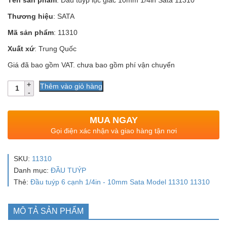
Tên sản phẩm
: Đầu tuýp lục giác 10mm 1/4in Sata 11310
Thương hiệu
: SATA
Mã sản phẩm
: 11310
Xuất xứ
: Trung Quốc
Giá đã bao gồm VAT. chưa bao gồm phí vận chuyển
Số
Thêm vào giỏ hàng
lượng
MUA NGAY
Gọi điện xác nhận và giao hàng tận nơi
SKU:
11310
Danh mục:
ĐẦU TUÝP
Thẻ:
Đầu tuýp 6 cạnh 1/4in - 10mm Sata Model 11310 11310
MÔ TẢ SẢN PHẨM