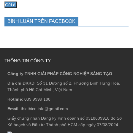
BÌNH LUẬN TRÊN FACEBOOK
THÔNG TIN CÔNG TY
Công ty TNHH GIẢI PHÁP CÔNG NGHIỆP SÁNG TẠO
Địa chỉ ĐKKD
: Số 31 Đường số 2, Phường Bình Hưng Hòa,
Thành phố Hồ Chí Minh, Việt Nam
Hotline
: 039 9999 188
Email
: thietbicn.info@gmail.com
Giấy chứng nhận Đăng ký Kinh doanh số 0318609918 do Sở
Kế hoạch và Đầu tư Thành phố HCM cấp ngày 07/08/2024