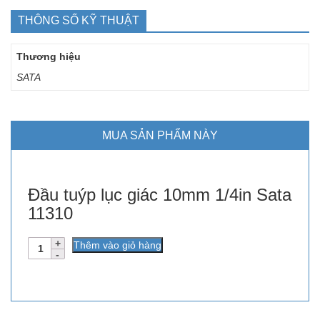
THÔNG SỐ KỸ THUẬT
Thương hiệu
SATA
MUA SẢN PHẨM NÀY
Đầu tuýp lục giác 10mm 1/4in Sata
11310
Số
Thêm vào giỏ hàng
lượng