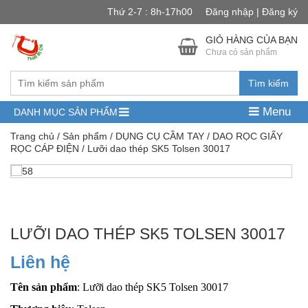
Thứ 2-7 : 8h-17h00
Đăng nhập | Đăng ký
GIỎ HÀNG CỦA BẠN
Chưa có sản phẩm
Tìm kiếm
Menu
DANH MỤC SẢN PHẨM
Trang chủ
/
Sản phẩm
/
DỤNG CỤ CẦM TAY
/
DAO RỌC GIẤY
RỌC CÁP ĐIỆN
/ Lưỡi dao thép SK5 Tolsen 30017
LƯỠI DAO THÉP SK5 TOLSEN 30017
Liên hệ
Tên sản phẩm
: Lưỡi dao thép SK5 Tolsen 30017