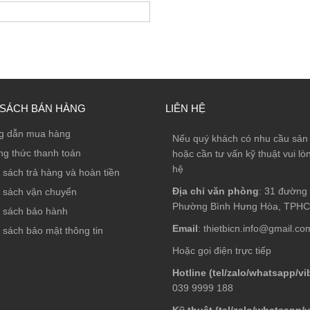
 SÁCH BÁN HÀNG
LIÊN HỆ
g dẫn mua hàng
Nếu quý khách có nhu cầu sả
g thức thanh toán
hoặc cần tư vấn kỹ thuật vui lòn
hệ
 sách trả hàng và hoàn tiền
Địa chỉ văn phòng
: 31 đường 
 sách vận chuyển
Phường Bình Hưng Hòa, TPH
 sách bảo hành
Email
: thietbicn.info@gmail.co
 sách bảo mật thông tin
Hoặc gọi điện trực tiếp
Hotline (tel/zalo/whatsapp/vi
039 9999 188
Kỹ thuật (tel/zalo/whatsapp/v