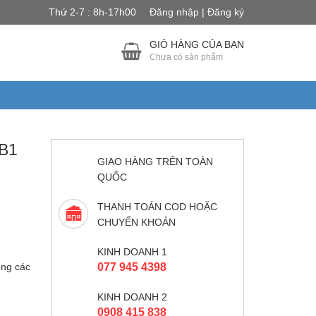
Thứ 2-7 : 8h-17h00
Đăng nhập | Đăng ký
GIỎ HÀNG CỦA BẠN
Chưa có sản phẩm
B1
GIAO HÀNG TRÊN TOÀN
QUỐC
THANH TOÁN COD HOẶC
CHUYỂN KHOẢN
KINH DOANH 1
óng các
077 945 4398
KINH DOANH 2
0908 415 838