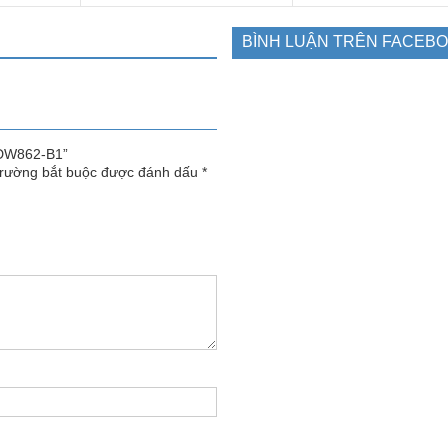
BÌNH LUẬN TRÊN FACEB
t DW862-B1”
trường bắt buộc được đánh dấu
*