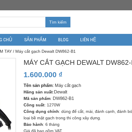
Tìm kiếm
G CHỦ
SẢN PHẨM
BLOG
LIÊN HỆ
M TAY
/ Máy cắt gạch Dewalt DW862-B1
MÁY CẮT GẠCH DEWALT DW862-
1.600.000
₫
Tên sản phẩm
: Máy cắt gạch
Hãng sản xuất
:
Dewalt
Mã sản phẩm
:
DW862-B1
Công suất
: 1270W
Công dụng chính
: dùng để cắt, mài, đánh cạnh, đánh b
loại bề mặt gạch trong thi công xây dựng.
Bảo hành
: 6 tháng
Giá đã bao gồm VAT