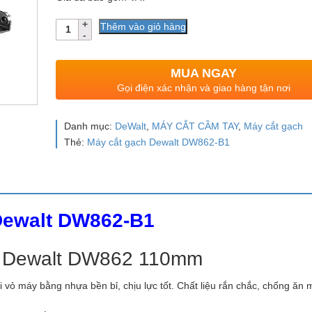
Số
Thêm vào giỏ hàng
lượng
MUA NGAY
Gọi điện xác nhận và giao hàng tận nơi
Danh mục:
DeWalt
,
MÁY CẮT CẦM TAY
,
Máy cắt gạch
Thẻ:
Máy cắt gạch Dewalt DW862-B1
 Dewalt DW862-B1
h Dewalt DW862 110mm
 vỏ máy bằng nhựa bền bỉ, chịu lực tốt. Chất liệu rắn chắc, chống ăn 