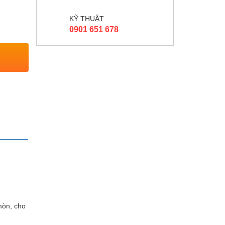
KỸ THUẬT
0901 651 678
mòn, cho