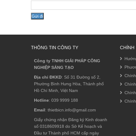
THÔNG TIN CÔNG TY
CHÍNH
Hướn
Công ty TNHH GIẢI PHÁP CÔNG
Phươn
NGHIỆP SÁNG TẠO
Chính
Địa chỉ ĐKKD
: Số 31 Đường số 2,
Phường Bình Hưng Hòa, Thành phố
Chính
Hồ Chí Minh, Việt Nam
Chính
Hotline
: 039 9999 188
Chính
Email
: thietbicn.info@gmail.com
Giấy chứng nhận Đăng ký Kinh doanh
số 0318609918 do Sở Kế hoạch và
Đầu tư Thành phố HCM cấp ngày