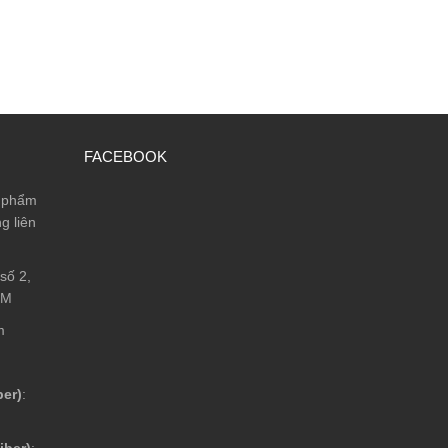
FACEBOOK
n phẩm
g liên
số 2,
CM
m
ber)
:
iber)
: