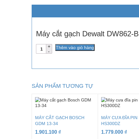
Máy cắt gạch Dewalt DW862-B
Số
Thêm vào giỏ hàng
lượng
SẢN PHẨM TƯƠNG TỰ
MÁY CẮT GẠCH BOSCH
MÁY CƯA ĐĨA PIN
GDM 13-34
HS300DZ
1.901.100
₫
1.779.000
₫