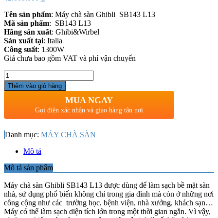
Tên sản phẩm
: Máy chà sàn Ghibli SB143 L13
Mã sản phẩm
: SB143 L13
Hãng sản xuất
: Ghibi&Wirbel
Sản xuất tại
: Italia
Công suất
: 1300W
Giá chưa bao gồm VAT và phí vận chuyển
Số
lượng
Thêm vào giỏ hàng
MUA NGAY
Gọi điện xác nhận và giao hàng tận nơi
Danh mục:
MÁY CHÀ SÀN
Mô tả
Mô tả sản phẩm
Máy chà sàn Ghibli SB143 L13 được dùng để làm sạch bề mặt sàn
nhà, sử dụng phổ biến không chỉ trong gia đình mà còn ở những nơi
công cộng như các trường học, bệnh viện, nhà xưởng, khách sạn…
Máy có thể làm sạch diện tích lớn trong một thời gian ngắn. Vì vậy,