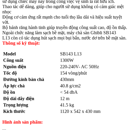
sử dụng chiếc máy này trong công việc vệ sinh là rất hữu ích.
Thao tác dể dàng, giúp cho người sử dụng không có cảm giác mệt
nhọc
Động cơ cảm ứng rất mạnh cho tuổi thọ lâu dài và hiệu suất tuyệt
vời.
Bộ bánh răng hành tinh giúp truyền động công suất cao, độ ồn thấp.
Ngoài chức năng làm sạch bề mặt, máy chà sàn Ghibli SB143
L13 còn có tác dụng hút sạch mọi bụi bẩn, nước dơ trên bề mặt sàn.
Thông số kỹ thuật:
Model
SB143 L13
Công suất
1300W
Nguồn điện
220-240V- AC 50Hz
Tốc độ
154 vòng/phút
Đường kính bàn chà
430mm
Áp lực chà
40.8 g/cm2
Độ ồn
< 54 dbA
Độ dài dây điện
12 m
Trọng lượng
41.5 kg
Kích thước
1120 x 542 x 430 mm
Hình ảnh sản phẩm: