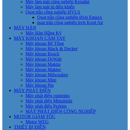
Máy làm mát công nghiệp Keruilai
Máy làm mát tủ điều khiển
Quạt trần công nghiệp HVLS
Quạt trần công nghiệp Hvls Emaxx
quat trân công nghiêp hvls Kool Air
MÁY HÀN
Máy Hàn Hồng Ký
MÁY KHOAN CẦM TAY
Máy khoan Bê Tông
Máy khoan Black & Decker
Máy khoan Bosch
Máy khoan DeWalt
Máy khoan Makita
Máy khoan Maktec
Máy khoan Milwaukee
Máy khoan Mini
Máy khoan Pin
MÁY PHÁT ĐIỆN
Máy phát điện cummins
Máy phát điện Mitsubishi
Máy phát điện Perkins
MÁY PHÁT ĐIỆN CÔNG NGHIỆP
MOTOR GIẢM TỐC
Motor WEG
THIẾT BỊ ĐIỆN