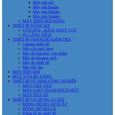
Máy mài góc
Máy mài khuôn
Máy mài Makita
Máy mài Stanley
MÁY THỔI HƠI NÓNG
THIẾT BỊ NÂNG HẠ
CON ĐỘI – KÍCH THUỶ LỰC
PA LĂNG XÍCH
THIẾT BỊ THĂM DÒ KIỂM TRA
Camera thăm dò
Máy cân mực laser
Máy dò kim loại, cáp ngầm
Máy đo khoảng cách
Máy đo nhiệt độ
Máy trắc địa
MÁY NÉN KHÍ
MÁY VẶN BU LÔNG
THIẾT BỊ VỆ SINH CÔNG NGHIỆP
MÁY CHÀ SÀN
MÁY GIẶT THẢM PHUN HÚT
MÁY RỬA XE
THIẾT BỊ VÀ DỤNG CỤ ĐO
ĐỒNG HỒ ĐO ÁP SUẤT
ĐỒNG HỒ ĐO LỖ
Đồng hồ đo nhiệt độ