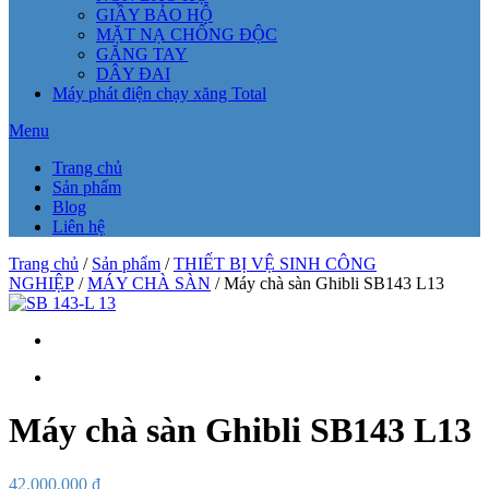
GIẦY BẢO HỘ
MẶT NẠ CHỐNG ĐỘC
GĂNG TAY
DÂY ĐAI
Máy phát điện chạy xăng Total
Menu
Trang chủ
Sản phẩm
Blog
Liên hệ
Trang chủ
/
Sản phẩm
/
THIẾT BỊ VỆ SINH CÔNG
NGHIỆP
/
MÁY CHÀ SÀN
/ Máy chà sàn Ghibli SB143 L13
Máy chà sàn Ghibli SB143 L13
42.000.000
₫