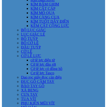
KÌM BẤM GHIM
KÌM CẮT CÁP
KÌM MỎ QUẠ
KÌM CÀNG CUA
KÌM TUỐT DÂY ĐIỆN
KỀM CẮT CỘNG LỰC
BỘ LỤC GIÁC
LỤC GIÁC LẺ
BỘ TUÝP
BỘ CỜ LÊ
ĐẦU TUÝP
CỜ LÊ
CỜ LÊ LỰC
cờ lê lực điện tử
Cờ lê lực đầu rời
Cờ lê lực có đồng hồ
Cơ lê lực Tasco
Dao rọc giấy-Rọc cáp điện
ĐỤC GỖ CẦM TAY
BÀO TAY GỖ
XÀ BENG
CƯA TAY
TUA VÍT
PHỤ KIỆN MŨI VÍT