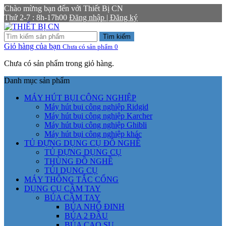
Chào mừng bạn đến với Thiết Bị CN
Thứ 2-7 : 8h-17h00
Đăng nhập | Đăng ký
Tìm kiếm
Giỏ hàng của bạn
Chưa có sản phẩm
0
Chưa có sản phẩm trong giỏ hàng.
Danh mục sản phẩm
MÁY HÚT BỤI CÔNG NGHIỆP
Máy hút bụi công nghiệp Ridgid
Máy hút bụi công nghiệp Karcher
Máy hút bụi công nghiệp Ghibli
Máy hút bụi công nghiệp khác
TỦ ĐỰNG DỤNG CỤ ĐỒ NGHỀ
TỦ ĐỰNG DỤNG CỤ
THÙNG ĐỒ NGHỀ
TÚI DỤNG CỤ
MÁY THÔNG TẮC CỐNG
DỤNG CỤ CẦM TAY
BÚA CẦM TAY
BÚA NHỔ ĐINH
BÚA 2 ĐẦU
BÚA CAO SU