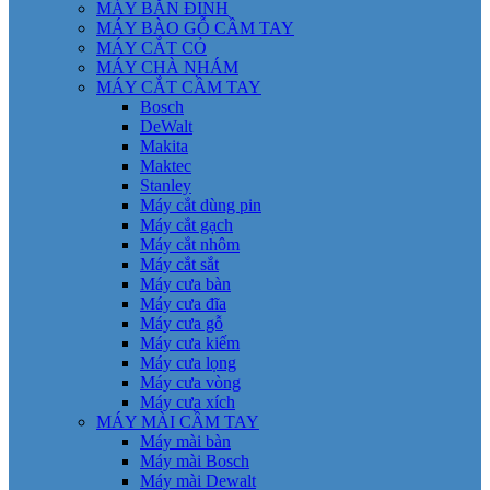
MÁY BẮN ĐINH
MÁY BÀO GỖ CẦM TAY
MÁY CẮT CỎ
MÁY CHÀ NHÁM
MÁY CẮT CẦM TAY
Bosch
DeWalt
Makita
Maktec
Stanley
Máy cắt dùng pin
Máy cắt gạch
Máy cắt nhôm
Máy cắt sắt
Máy cưa bàn
Máy cưa đĩa
Máy cưa gỗ
Máy cưa kiếm
Máy cưa lọng
Máy cưa vòng
Máy cưa xích
MÁY MÀI CẦM TAY
Máy mài bàn
Máy mài Bosch
Máy mài Dewalt