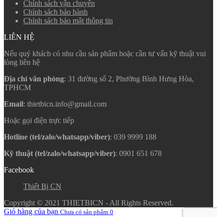
Chính sách vận chuyển
Chính sách bảo hành
Chính sách bảo mật thông tin
LIÊN HỆ
Nếu quý khách có nhu cầu sản phẩm hoặc cần tư vấn kỹ thuật vui
lòng liên hệ
Địa chỉ văn phòng
: 31 đường số 2, Phường Bình Hưng Hòa,
TPHCM
Email
: thietbicn.info@gmail.com
Hoặc gọi điện trực tiếp
Hotline (tel/zalo/whatsapp/viber)
: 039 9999 188
Kỹ thuật (tel/zalo/whatsapp/viber)
: 0901 651 678
Facebook
Thiết Bị CN
Copyright © 2021 THIETBICN - All Rights Reserved.
Giỏ hàng của bạn
Chưa có sản phẩm
0