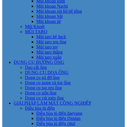
Mũi khoan kính
Mũi khoan Nachi
Mũi khoan rút lõi bê tông
Mũi khoan Sắt
Mũi khoan từ
Mũi Khoét
MŨI TARO
Mũi taro hệ Inch
Mũi taro ren ống
Mũi taro tay
Mũi taro thẳng
Mũi taro xoắn
DỤNG CỤ ĐƯỜNG ỐNG
Dao cắt ống
DỤNG CỤ DOA ỐNG
Dụng cụ gá đỡ ống
Dụng cụ nong và loe ống
Dụng cụ tạo ren ống
Dụng cụ uốn ống
Dụng cụ vát mép ống
GIẢI PHÁP LÀM MÁT CÔNG NGHIỆP
Điều hòa tủ điện
Điều hòa tủ điện daeyang
Điều hòa tủ điện Dindan
Điều hòa tủ điện rittal