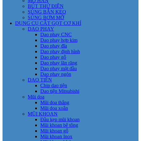
MỎ HÀN
BÚT THỬ ĐIỆN
SÚNG BẮN KEO
SÚNG BƠM MỠ
DỤNG CỤ CẮT GỌT CƠ KHÍ
DAO PHAY
Dao phay CNC
Dao phay hợp kim
Dao phay đĩa
Dao phay định hình
Dao phay gỗ
Dao phay lăn răng
Dao phay mặt đầu
Dao phay ngón
DAO TIỆN
Chip dao tiện
Dao tiện Mitsubishi
Mũi doa
Mũi doa thẳng
Mũi doa xoắn
MŨI KHOAN
Đầu kẹp mũi khoan
Mũi khoan bê tông
Mũi khoan gỗ
Mũi khoan Inox