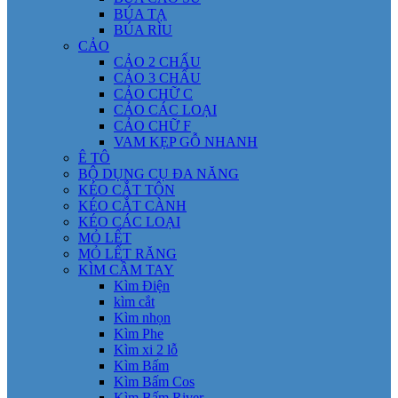
BÚA TẠ
BÚA RÌU
CẢO
CẢO 2 CHẤU
CẢO 3 CHẤU
CẢO CHỮ C
CẢO CÁC LOẠI
CẢO CHỮ F
VAM KẸP GỖ NHANH
Ê TÔ
BỘ DỤNG CỤ ĐA NĂNG
KÉO CẮT TÔN
KÉO CẮT CÀNH
KÉO CÁC LOẠI
MỎ LẾT
MỎ LẾT RĂNG
KÌM CẦM TAY
Kìm Điện
kìm cắt
Kìm nhọn
Kìm Phe
Kìm xi 2 lỗ
Kìm Bấm
Kìm Bấm Cos
Kìm Bấm River