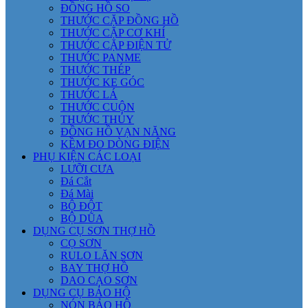
ĐỒNG HỒ SO
THƯỚC CẶP ĐỒNG HỒ
THƯỚC CẶP CƠ KHÍ
THƯỚC CẶP ĐIỆN TỬ
THƯỚC PANME
THƯỚC THÉP
THƯỚC KE GÓC
THƯỚC LÁ
THƯỚC CUỘN
THƯỚC THỦY
ĐỒNG HỒ VẠN NĂNG
KỀM ĐO DÒNG ĐIỆN
PHỤ KIỆN CÁC LOẠI
LƯỠI CƯA
Đá Cắt
Đá Mài
BỘ ĐỘT
BỘ DŨA
DỤNG CỤ SƠN THỢ HỒ
CỌ SƠN
RULO LĂN SƠN
BAY THỢ HỒ
DAO CẠO SƠN
DỤNG CỤ BẢO HỘ
NÓN BẢO HỘ