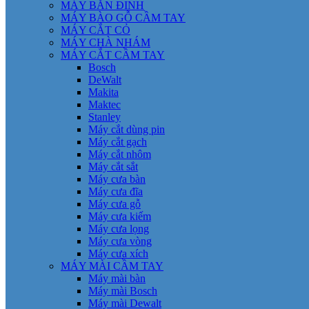
MÁY BẮN ĐINH
MÁY BÀO GỖ CẦM TAY
MÁY CẮT CỎ
MÁY CHÀ NHÁM
MÁY CẮT CẦM TAY
Bosch
DeWalt
Makita
Maktec
Stanley
Máy cắt dùng pin
Máy cắt gạch
Máy cắt nhôm
Máy cắt sắt
Máy cưa bàn
Máy cưa đĩa
Máy cưa gỗ
Máy cưa kiếm
Máy cưa lọng
Máy cưa vòng
Máy cưa xích
MÁY MÀI CẦM TAY
Máy mài bàn
Máy mài Bosch
Máy mài Dewalt