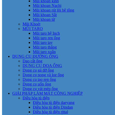
Mũi khoan kính
Mũi khoan Nachi
Mũi khoan rút lõi bê tông
Mũi khoan Sắt
Mũi khoan từ
Mũi Khoét
MŨI TARO
Mũi taro hệ Inch
Mũi taro ren ống
Mũi taro tay
Mũi taro thẳng
Mũi taro xoắn
DỤNG CỤ ĐƯỜNG ỐNG
Dao cắt ống
DỤNG CỤ DOA ỐNG
Dụng cụ gá đỡ ống
Dụng cụ nong và loe ống
Dụng cụ tạo ren ống
Dụng cụ uốn ống
Dụng cụ vát mép ống
GIẢI PHÁP LÀM MÁT CÔNG NGHIỆP
Điều hòa tủ điện
Điều hòa tủ điện daeyang
Điều hòa tủ điện Dindan
Điều hòa tủ điện rittal