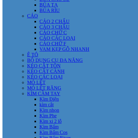
BÚA TẠ
BÚA RÌU
CẢO
CẢO 2 CHẤU
CẢO 3 CHẤU
CẢO CHỮ C
CẢO CÁC LOẠI
CẢO CHỮ F
VAM KẸP GỖ NHANH
Ê TÔ
BỘ DỤNG CỤ ĐA NĂNG
KÉO CẮT TÔN
KÉO CẮT CÀNH
KÉO CÁC LOẠI
MỎ LẾT
MỎ LẾT RĂNG
KÌM CẦM TAY
Kìm Điện
kìm cắt
Kìm nhọn
Kìm Phe
Kìm xi 2 lỗ
Kìm Bấm
Kìm Bấm Cos
Kìm Bấm River