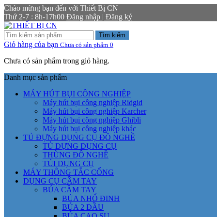
Chào mừng bạn đến với Thiết Bị CN
Thứ 2-7 : 8h-17h00
Đăng nhập | Đăng ký
Tìm kiếm
Giỏ hàng của bạn
Chưa có sản phẩm
0
Chưa có sản phẩm trong giỏ hàng.
Danh mục sản phẩm
MÁY HÚT BỤI CÔNG NGHIỆP
Máy hút bụi công nghiệp Ridgid
Máy hút bụi công nghiệp Karcher
Máy hút bụi công nghiệp Ghibli
Máy hút bụi công nghiệp khác
TỦ ĐỰNG DỤNG CỤ ĐỒ NGHỀ
TỦ ĐỰNG DỤNG CỤ
THÙNG ĐỒ NGHỀ
TÚI DỤNG CỤ
MÁY THÔNG TẮC CỐNG
DỤNG CỤ CẦM TAY
BÚA CẦM TAY
BÚA NHỔ ĐINH
BÚA 2 ĐẦU
BÚA CAO SU