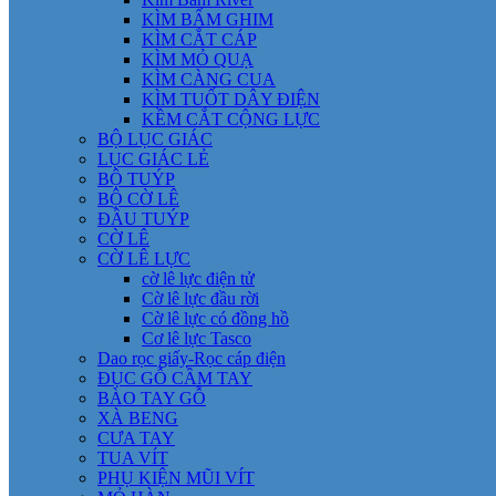
KÌM BẤM GHIM
KÌM CẮT CÁP
KÌM MỎ QUẠ
KÌM CÀNG CUA
KÌM TUỐT DÂY ĐIỆN
KỀM CẮT CỘNG LỰC
BỘ LỤC GIÁC
LỤC GIÁC LẺ
BỘ TUÝP
BỘ CỜ LÊ
ĐẦU TUÝP
CỜ LÊ
CỜ LÊ LỰC
cờ lê lực điện tử
Cờ lê lực đầu rời
Cờ lê lực có đồng hồ
Cơ lê lực Tasco
Dao rọc giấy-Rọc cáp điện
ĐỤC GỖ CẦM TAY
BÀO TAY GỖ
XÀ BENG
CƯA TAY
TUA VÍT
PHỤ KIỆN MŨI VÍT