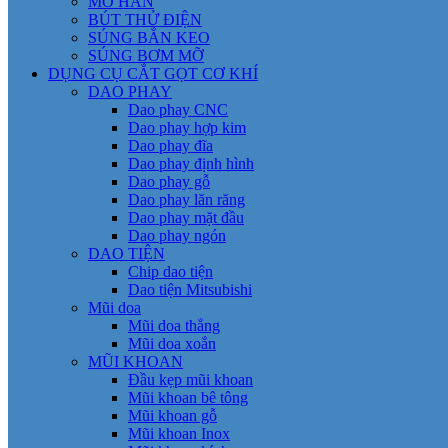
MỎ HÀN
BÚT THỬ ĐIỆN
SÚNG BẮN KEO
SÚNG BƠM MỠ
DỤNG CỤ CẮT GỌT CƠ KHÍ
DAO PHAY
Dao phay CNC
Dao phay hợp kim
Dao phay đĩa
Dao phay định hình
Dao phay gỗ
Dao phay lăn răng
Dao phay mặt đầu
Dao phay ngón
DAO TIỆN
Chip dao tiện
Dao tiện Mitsubishi
Mũi doa
Mũi doa thẳng
Mũi doa xoắn
MŨI KHOAN
Đầu kẹp mũi khoan
Mũi khoan bê tông
Mũi khoan gỗ
Mũi khoan Inox