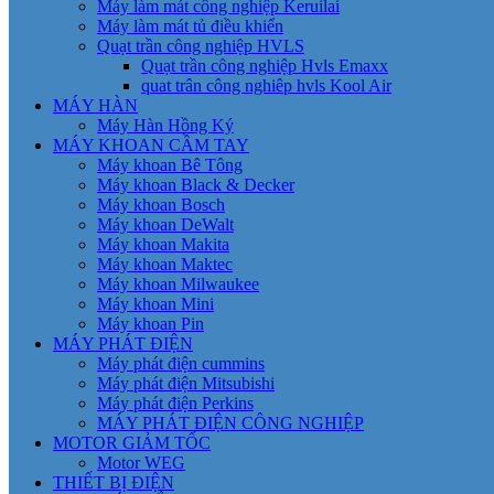
Máy làm mát công nghiệp Keruilai
Máy làm mát tủ điều khiển
Quạt trần công nghiệp HVLS
Quạt trần công nghiệp Hvls Emaxx
quat trân công nghiêp hvls Kool Air
MÁY HÀN
Máy Hàn Hồng Ký
MÁY KHOAN CẦM TAY
Máy khoan Bê Tông
Máy khoan Black & Decker
Máy khoan Bosch
Máy khoan DeWalt
Máy khoan Makita
Máy khoan Maktec
Máy khoan Milwaukee
Máy khoan Mini
Máy khoan Pin
MÁY PHÁT ĐIỆN
Máy phát điện cummins
Máy phát điện Mitsubishi
Máy phát điện Perkins
MÁY PHÁT ĐIỆN CÔNG NGHIỆP
MOTOR GIẢM TỐC
Motor WEG
THIẾT BỊ ĐIỆN