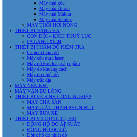
Máy mài góc
Máy mài khuôn
Máy mài Makita
Máy mài Stanley
MÁY THỔI HƠI NÓNG
THIẾT BỊ NÂNG HẠ
CON ĐỘI – KÍCH THUỶ LỰC
PA LĂNG XÍCH
THIẾT BỊ THĂM DÒ KIỂM TRA
Camera thăm dò
Máy cân mực laser
Máy dò kim loại, cáp ngầm
Máy đo khoảng cách
Máy đo nhiệt độ
Máy trắc địa
MÁY NÉN KHÍ
MÁY VẶN BU LÔNG
THIẾT BỊ VỆ SINH CÔNG NGHIỆP
MÁY CHÀ SÀN
MÁY GIẶT THẢM PHUN HÚT
MÁY RỬA XE
THIẾT BỊ VÀ DỤNG CỤ ĐO
ĐỒNG HỒ ĐO ÁP SUẤT
ĐỒNG HỒ ĐO LỖ
Đồng hồ đo nhiệt độ