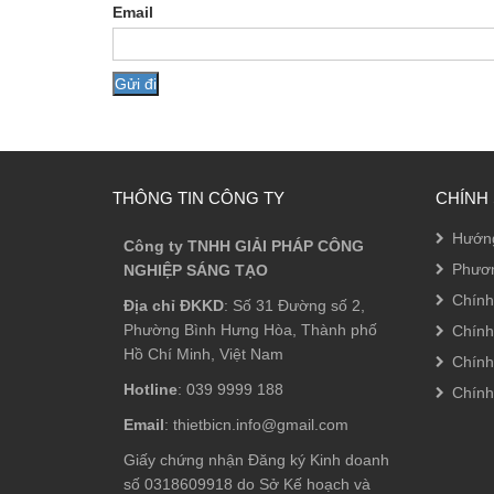
Email
THÔNG TIN CÔNG TY
CHÍNH
Hướn
Công ty TNHH GIẢI PHÁP CÔNG
Phươn
NGHIỆP SÁNG TẠO
Chính
Địa chỉ ĐKKD
: Số 31 Đường số 2,
Phường Bình Hưng Hòa, Thành phố
Chính
Hồ Chí Minh, Việt Nam
Chính
Hotline
: 039 9999 188
Chính
Email
: thietbicn.info@gmail.com
Giấy chứng nhận Đăng ký Kinh doanh
số 0318609918 do Sở Kế hoạch và