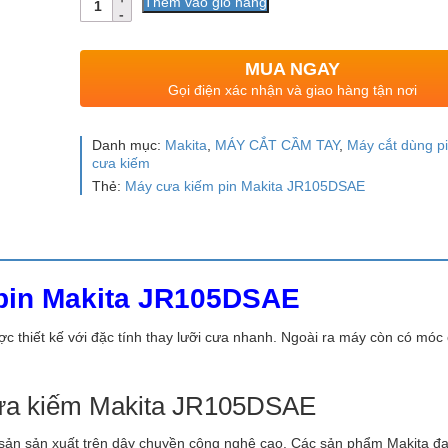
Thêm vào giỏ hàng
lượng
MUA NGAY
Gọi điện xác nhận và giao hàng tận nơi
Danh mục:
Makita
,
MÁY CẮT CẦM TAY
,
Máy cắt dùng p
cưa kiếm
Thẻ:
Máy cưa kiếm pin Makita JR105DSAE
 pin Makita JR105DSAE
thiết kế với đặc tính thay lưỡi cưa nhanh. Ngoài ra máy còn có móc
cưa kiếm Makita JR105DSAE
c sản sản xuất trên dây chuyền công nghệ cao. Các sản phẩm Makita đ