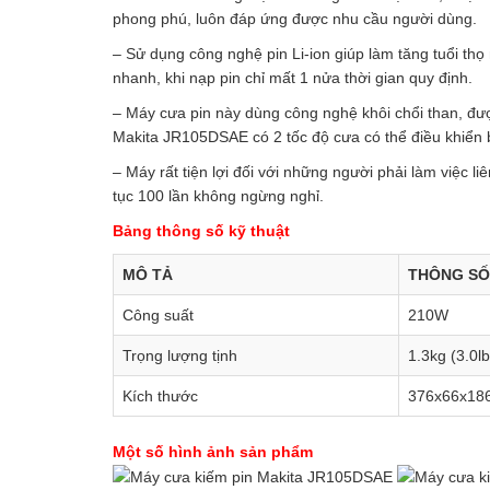
phong phú, luôn đáp ứng được nhu cầu người dùng.
– Sử dụng công nghệ pin Li-ion giúp làm tăng tuổi t
nhanh, khi nạp pin chỉ mất 1 nửa thời gian quy định.
– Máy cưa pin này dùng công nghệ khôi chổi than, đ
Makita JR105DSAE có 2 tốc độ cưa có thể điều khiển b
– Máy rất tiện lợi đối với những người phải làm việc li
tục 100 lần không ngừng nghỉ.
Bảng thông số kỹ thuật
MÔ TẢ
THÔNG SỐ
Công suất
210W
Trọng lượng tịnh
1.3kg (3.0lb
Kích thước
376x66x186
Một số hình ảnh sản phẩm