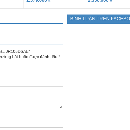
2.579.000
₫
2.350.000
₫
BÌNH LUẬN TRÊN FACEB
akita JR105DSAE”
trường bắt buộc được đánh dấu
*