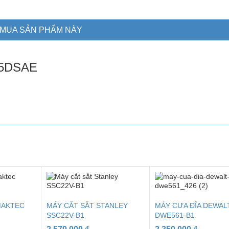
MUA SẢN PHẨM NÀY
05DSAE
MAKTEC
MÁY CẮT SẮT STANLEY
MÁY CƯA ĐĨA DEWAL
SSC22V-B1
DWE561-B1