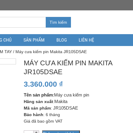
Tìm kiếm
G CHỦ
SẢN PHẨM
BLOG
LIÊN HỆ
M TAY
/ Máy cưa kiếm pin Makita JR105DSAE
MÁY CƯA KIẾM PIN MAKITA
JR105DSAE
3.360.000
₫
Tên sản phẩm
:Máy cưa kiếm pin
Hãng sản xuất
:
Makita
Mã sản phẩm
:
JR105DSAE
Bảo hành
: 6 tháng
Giá đã bao gồm VAT
Số