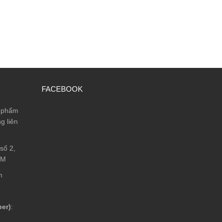
FACEBOOK
n phẩm
g liên
số 2,
CM
m
ber)
: