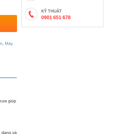
KỸ THUẬT
0901 651 678
in
,
Máy
 cưa giúp
a dạng và