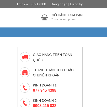
Thứ 2-7 : 8h-17h00
Đăng nhập | Đăng ký
GIỎ HÀNG CỦA BẠN
Chưa có sản phẩm
GIAO HÀNG TRÊN TOÀN
QUỐC
THANH TOÁN COD HOẶC
CHUYỂN KHOẢN
KINH DOANH 1
077 945 4398
KINH DOANH 2
0908 415 838