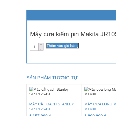
Máy cưa kiếm pin Makita JR1
Số
Thêm vào giỏ hàng
lượng
SẢN PHẨM TƯƠNG TỰ
MÁY CẮT GẠCH STANLEY
MÁY CƯA LỌNG 
STSP125-B1
MT430