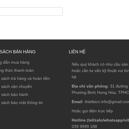
 SÁCH BÁN HÀNG
LIÊN HỆ
g dẫn mua hàng
Nếu quý khách có nhu cầu sả
g thức thanh toán
hoặc cần tư vấn kỹ thuật vui lòn
hệ
 sách trả hàng và hoàn tiền
Địa chỉ văn phòng
: 31 đường 
 sách vận chuyển
Phường Bình Hưng Hòa, TPH
 sách bảo hành
Email
: thietbicn.info@gmail.co
 sách bảo mật thông tin
Hoặc gọi điện trực tiếp
Hotline (tel/zalo/whatsapp/vi
039 9999 188