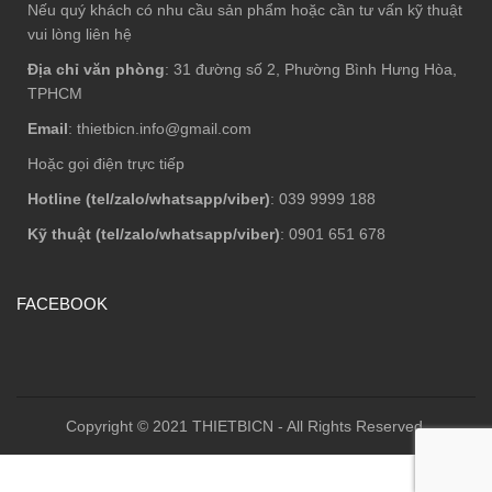
Nếu quý khách có nhu cầu sản phẩm hoặc cần tư vấn kỹ thuật
vui lòng liên hệ
Địa chỉ văn phòng
: 31 đường số 2, Phường Bình Hưng Hòa,
TPHCM
Email
: thietbicn.info@gmail.com
Hoặc gọi điện trực tiếp
Hotline (tel/zalo/whatsapp/viber)
: 039 9999 188
Kỹ thuật (tel/zalo/whatsapp/viber)
: 0901 651 678
FACEBOOK
Copyright © 2021 THIETBICN - All Rights Reserved.