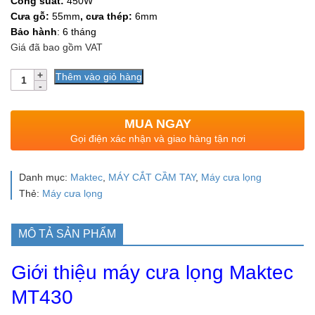
Công suất:
450W
Cưa gỗ:
55mm
, cưa thép:
6mm
Bảo hành
: 6 tháng
Giá đã bao gồm VAT
Số
Thêm vào giỏ hàng
lượng
MUA NGAY
Gọi điện xác nhận và giao hàng tận nơi
Danh mục:
Maktec
,
MÁY CẮT CẦM TAY
,
Máy cưa lọng
Thẻ:
Máy cưa lọng
MÔ TẢ SẢN PHẨM
Giới thiệu máy cưa lọng Maktec
MT430