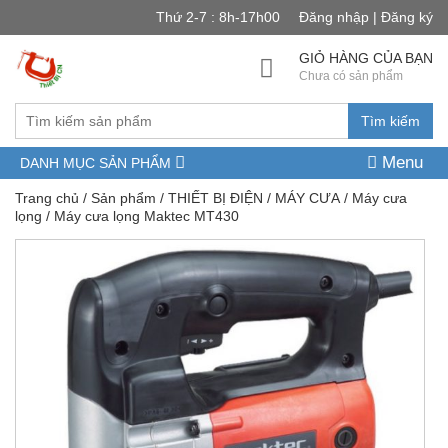
Thứ 2-7 : 8h-17h00
Đăng nhập | Đăng ký
GIỎ HÀNG CỦA BẠN
Chưa có sản phẩm
Tìm kiếm
Menu
DANH MỤC SẢN PHẨM
Trang chủ
/
Sản phẩm
/
THIẾT BỊ ĐIỆN
/
MÁY CƯA
/
Máy cưa
lọng
/ Máy cưa lọng Maktec MT430