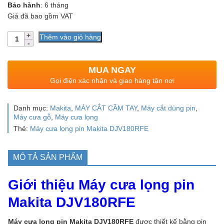
Bảo hành
: 6 tháng
Giá đã bao gồm VAT
Số
Thêm vào giỏ hàng
lượng
MUA NGAY
Gọi điện xác nhận và giao hàng tận nơi
Danh mục:
Makita
,
MÁY CẮT CẦM TAY
,
Máy cắt dùng pin
,
Máy cưa gỗ
,
Máy cưa lọng
Thẻ:
Máy cưa lọng pin Makita DJV180RFE
MÔ TẢ SẢN PHẨM
Giới thiệu Máy cưa lọng pin
Makita DJV180RFE
Máy cưa lọng pin Makita DJV180RFE
được thiết kế bằng pin