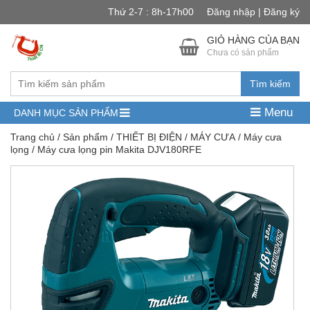
Thứ 2-7 : 8h-17h00
Đăng nhập | Đăng ký
GIỎ HÀNG CỦA BẠN
Chưa có sản phẩm
Tìm kiếm
Menu
DANH MỤC SẢN PHẨM
Trang chủ
/
Sản phẩm
/
THIẾT BỊ ĐIỆN
/
MÁY CƯA
/
Máy cưa
lọng
/ Máy cưa lọng pin Makita DJV180RFE