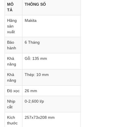
MÔ
THÔNG SỐ
TẢ
Hãng
Makita
sản
xuất
Bảo
6 Tháng
hành
Khả
Gỗ: 135 mm
năng
Khả
Thép: 10 mm
năng
Độ xọc
26 mm
Nhịp
0-2,600 l/p
cắt
Kích
257x73x208 mm
thước