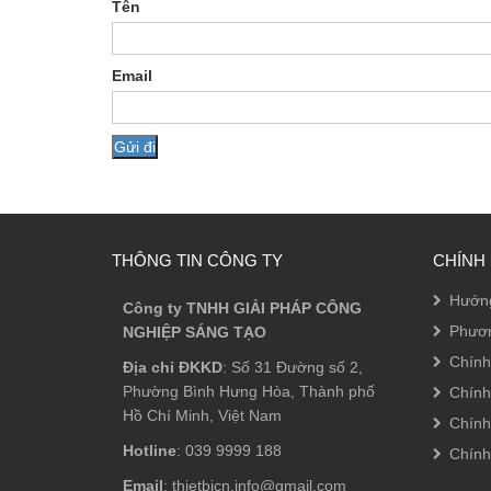
Tên
Email
THÔNG TIN CÔNG TY
CHÍNH
Hướn
Công ty TNHH GIẢI PHÁP CÔNG
Phươn
NGHIỆP SÁNG TẠO
Chính
Địa chỉ ĐKKD
: Số 31 Đường số 2,
Phường Bình Hưng Hòa, Thành phố
Chính
Hồ Chí Minh, Việt Nam
Chính
Hotline
: 039 9999 188
Chính
Email
: thietbicn.info@gmail.com