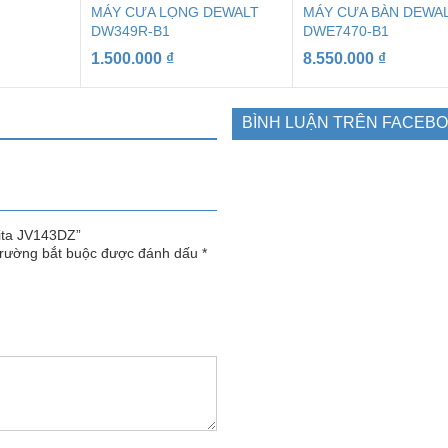
MÁY CƯA LỌNG DEWALT
MÁY CƯA BÀN DEWA
DW349R-B1
DWE7470-B1
1.500.000
₫
8.550.000
₫
BÌNH LUẬN TRÊN FACEB
kita JV143DZ”
trường bắt buộc được đánh dấu
*