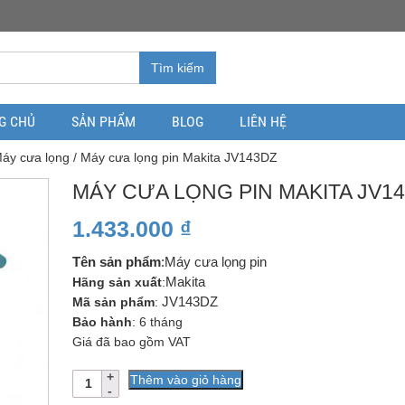
Tìm kiếm
G CHỦ
SẢN PHẨM
BLOG
LIÊN HỆ
áy cưa lọng
/ Máy cưa lọng pin Makita JV143DZ
MÁY CƯA LỌNG PIN MAKITA JV1
1.433.000
₫
Tên sản phẩm
:Máy cưa lọng pin
Hãng sản xuất
:
Makita
Mã sản phẩm
:
JV143DZ
Bảo hành
: 6 tháng
Giá đã bao gồm VAT
Số
Thêm vào giỏ hàng
lượng