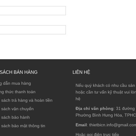
 SÁCH BÁN HÀNG
LIÊN HỆ
g dẫn mua hàng
Nếu quý khách có nhu cầu sả
g thức thanh toán
hoặc cần tư vấn kỹ thuật vui lòn
hệ
 sách trả hàng và hoàn tiền
Địa chỉ văn phòng
: 31 đường 
 sách vận chuyển
Phường Bình Hưng Hòa, TPH
 sách bảo hành
Email
: thietbicn.info@gmail.co
 sách bảo mật thông tin
Hoặc gọi điện trực tiếp