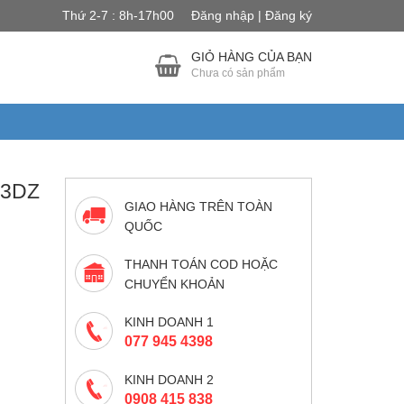
Thứ 2-7 : 8h-17h00
Đăng nhập | Đăng ký
GIỎ HÀNG CỦA BẠN
Chưa có sản phẩm
43DZ
GIAO HÀNG TRÊN TOÀN
QUỐC
THANH TOÁN COD HOẶC
CHUYỂN KHOẢN
KINH DOANH 1
077 945 4398
KINH DOANH 2
0908 415 838