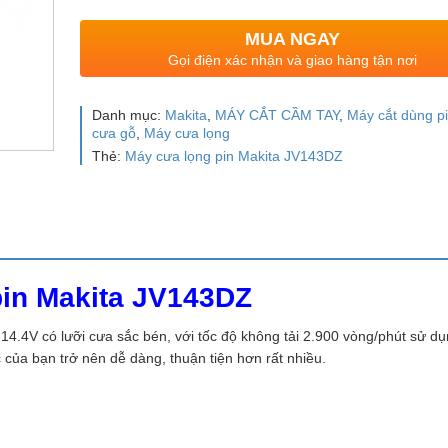
MUA NGAY
Gọi điện xác nhận và giao hàng tận nơi
Danh mục:
Makita
,
MÁY CẮT CẦM TAY
,
Máy cắt dùng p
cưa gỗ
,
Máy cưa lọng
Thẻ:
Máy cưa lọng pin Makita JV143DZ
pin Makita JV143DZ
 14.4V có lưỡi cưa sắc bén, với tốc độ không tải 2.900 vòng/phút sử d
ệc của bạn trở nên dễ dàng, thuận tiện hơn rất nhiều.