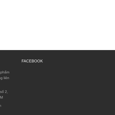
FACEBOOK
n phẩm
g liên
số 2,
CM
m