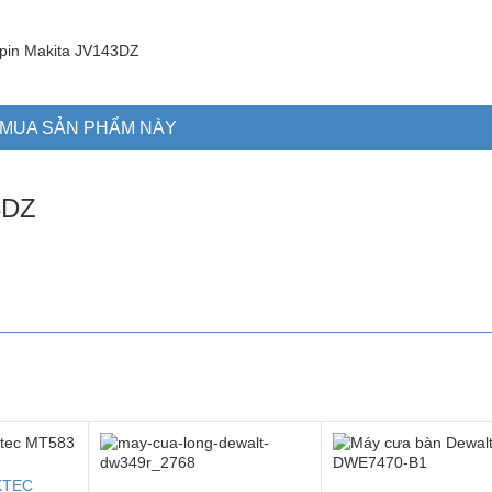
MUA SẢN PHẨM NÀY
3DZ
KTEC