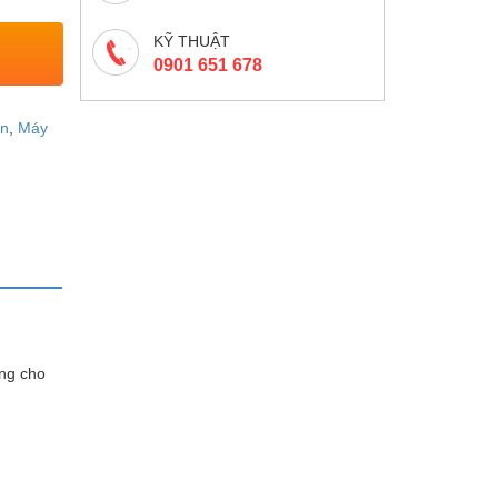
KỸ THUẬT
0901 651 678
in
,
Máy
ụng cho