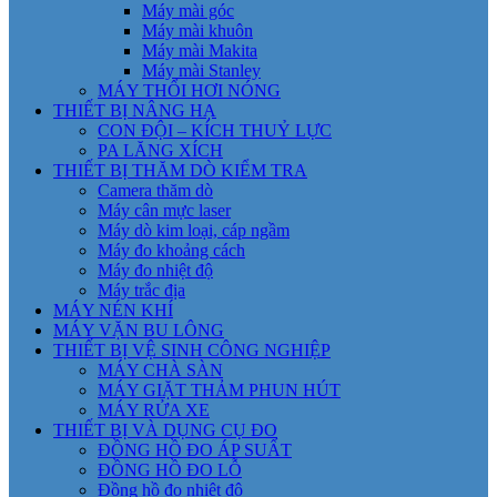
Máy mài góc
Máy mài khuôn
Máy mài Makita
Máy mài Stanley
MÁY THỔI HƠI NÓNG
THIẾT BỊ NÂNG HẠ
CON ĐỘI – KÍCH THUỶ LỰC
PA LĂNG XÍCH
THIẾT BỊ THĂM DÒ KIỂM TRA
Camera thăm dò
Máy cân mực laser
Máy dò kim loại, cáp ngầm
Máy đo khoảng cách
Máy đo nhiệt độ
Máy trắc địa
MÁY NÉN KHÍ
MÁY VẶN BU LÔNG
THIẾT BỊ VỆ SINH CÔNG NGHIỆP
MÁY CHÀ SÀN
MÁY GIẶT THẢM PHUN HÚT
MÁY RỬA XE
THIẾT BỊ VÀ DỤNG CỤ ĐO
ĐỒNG HỒ ĐO ÁP SUẤT
ĐỒNG HỒ ĐO LỖ
Đồng hồ đo nhiệt độ