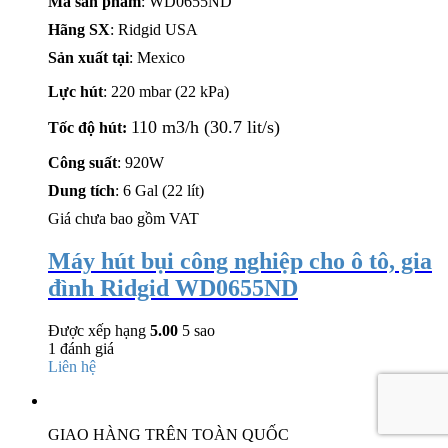
Mã sản phẩm
: WD0655ND
Hãng SX
: Ridgid USA
Sản xuất tại
: Mexico
Lực hút
: 220 mbar (22 kPa)
110 m3/h (30.7 lit/s)
Tốc độ hút:
Công suất
: 920W
Dung tích
: 6 Gal (22 lít)
Giá chưa bao gồm VAT
Máy hút bụi công nghiệp cho ô tô, gia
đình Ridgid WD0655ND
Được xếp hạng
5.00
5 sao
1
đánh giá
Liên hệ
GIAO HÀNG TRÊN TOÀN QUỐC