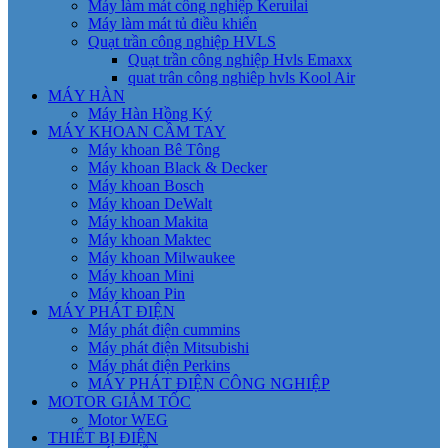
Máy làm mát công nghiệp Keruilai
Máy làm mát tủ điều khiển
Quạt trần công nghiệp HVLS
Quạt trần công nghiệp Hvls Emaxx
quat trân công nghiêp hvls Kool Air
MÁY HÀN
Máy Hàn Hồng Ký
MÁY KHOAN CẦM TAY
Máy khoan Bê Tông
Máy khoan Black & Decker
Máy khoan Bosch
Máy khoan DeWalt
Máy khoan Makita
Máy khoan Maktec
Máy khoan Milwaukee
Máy khoan Mini
Máy khoan Pin
MÁY PHÁT ĐIỆN
Máy phát điện cummins
Máy phát điện Mitsubishi
Máy phát điện Perkins
MÁY PHÁT ĐIỆN CÔNG NGHIỆP
MOTOR GIẢM TỐC
Motor WEG
THIẾT BỊ ĐIỆN