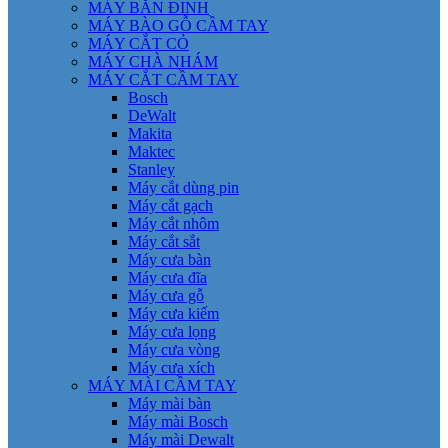
MÁY BẮN ĐINH
MÁY BÀO GỖ CẦM TAY
MÁY CẮT CỎ
MÁY CHÀ NHÁM
MÁY CẮT CẦM TAY
Bosch
DeWalt
Makita
Maktec
Stanley
Máy cắt dùng pin
Máy cắt gạch
Máy cắt nhôm
Máy cắt sắt
Máy cưa bàn
Máy cưa đĩa
Máy cưa gỗ
Máy cưa kiếm
Máy cưa lọng
Máy cưa vòng
Máy cưa xích
MÁY MÀI CẦM TAY
Máy mài bàn
Máy mài Bosch
Máy mài Dewalt