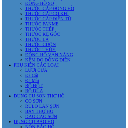
ĐỒNG HỒ SO
THƯỚC CẶP ĐỒNG HỒ
THƯỚC CẶP CƠ KHÍ
THƯỚC CẶP ĐIỆN TỬ
THƯỚC PANME
THƯỚC THÉP
THƯỚC KE GÓC
THƯỚC LÁ
THƯỚC CUỘN
THƯỚC THỦY
ĐỒNG HỒ VẠN NĂNG
KỀM ĐO DÒNG ĐIỆN
PHỤ KIỆN CÁC LOẠI
LƯỠI CƯA
Đá Cắt
Đá Mài
BỘ ĐỘT
BỘ DŨA
DỤNG CỤ SƠN THỢ HỒ
CỌ SƠN
RULO LĂN SƠN
BAY THỢ HỒ
DAO CẠO SƠN
DỤNG CỤ BẢO HỘ
NÓN BẢO HỘ