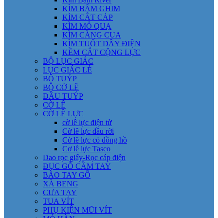
KÌM BẤM GHIM
KÌM CẮT CÁP
KÌM MỎ QUẠ
KÌM CÀNG CUA
KÌM TUỐT DÂY ĐIỆN
KỀM CẮT CỘNG LỰC
BỘ LỤC GIÁC
LỤC GIÁC LẺ
BỘ TUÝP
BỘ CỜ LÊ
ĐẦU TUÝP
CỜ LÊ
CỜ LÊ LỰC
cờ lê lực điện tử
Cờ lê lực đầu rời
Cờ lê lực có đồng hồ
Cơ lê lực Tasco
Dao rọc giấy-Rọc cáp điện
ĐỤC GỖ CẦM TAY
BÀO TAY GỖ
XÀ BENG
CƯA TAY
TUA VÍT
PHỤ KIỆN MŨI VÍT