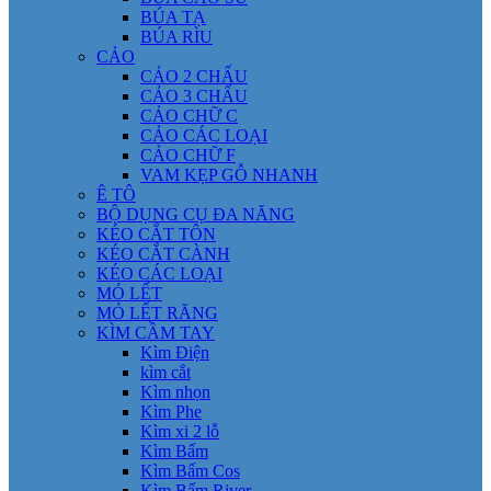
BÚA TẠ
BÚA RÌU
CẢO
CẢO 2 CHẤU
CẢO 3 CHẤU
CẢO CHỮ C
CẢO CÁC LOẠI
CẢO CHỮ F
VAM KẸP GỖ NHANH
Ê TÔ
BỘ DỤNG CỤ ĐA NĂNG
KÉO CẮT TÔN
KÉO CẮT CÀNH
KÉO CÁC LOẠI
MỎ LẾT
MỎ LẾT RĂNG
KÌM CẦM TAY
Kìm Điện
kìm cắt
Kìm nhọn
Kìm Phe
Kìm xi 2 lỗ
Kìm Bấm
Kìm Bấm Cos
Kìm Bấm River