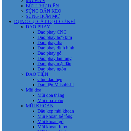
MỎ HÀN
BÚT THỬ ĐIỆN
SÚNG BẮN KEO
SÚNG BƠM MỠ
DỤNG CỤ CẮT GỌT CƠ KHÍ
DAO PHAY
Dao phay CNC
Dao phay hợp kim
Dao phay đĩa
Dao phay định hình
Dao phay gỗ
Dao phay lăn răng
Dao phay mặt đầu
Dao phay ngón
DAO TIỆN
Chip dao tiện
Dao tiện Mitsubishi
Mũi doa
Mũi doa thẳng
Mũi doa xoắn
MŨI KHOAN
Đầu kẹp mũi khoan
Mũi khoan bê tông
Mũi khoan gỗ
Mũi khoan Inox