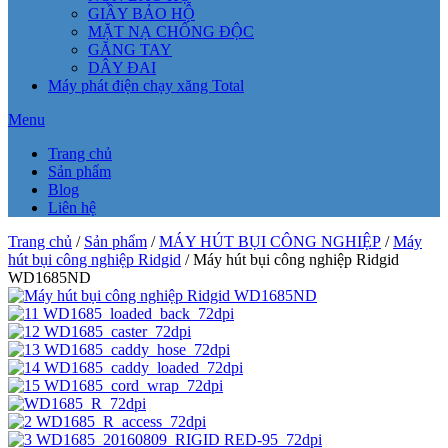
GIẦY BẢO HỘ
MẶT NẠ CHỐNG ĐỘC
GĂNG TAY
DÂY ĐAI
Máy phát điện chạy xăng Total
Menu
Trang chủ
Sản phẩm
Blog
Liên hệ
Trang chủ
/
Sản phẩm
/
MÁY HÚT BỤI CÔNG NGHIỆP
/
Máy
hút bụi công nghiệp Ridgid
/ Máy hút bụi công nghiệp Ridgid
WD1685ND