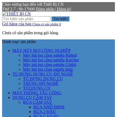
Chào mừng bạn đến với Thiết Bị CN
Thứ 2-7 : 8h-17h00
Đăng nhập | Đăng ký
Tìm kiếm
Giỏ hàng của bạn
Chưa có sản phẩm
0
Chưa có sản phẩm trong giỏ hàng.
Danh mục sản phẩm
MÁY HÚT BỤI CÔNG NGHIỆP
Máy hút bụi công nghiệp Ridgid
Máy hút bụi công nghiệp Karcher
Máy hút bụi công nghiệp Ghibli
Máy hút bụi công nghiệp khác
TỦ ĐỰNG DỤNG CỤ ĐỒ NGHỀ
TỦ ĐỰNG DỤNG CỤ
THÙNG ĐỒ NGHỀ
TÚI DỤNG CỤ
MÁY THÔNG TẮC CỐNG
DỤNG CỤ CẦM TAY
BÚA CẦM TAY
BÚA NHỔ ĐINH
BÚA 2 ĐẦU
BÚA CAO SU