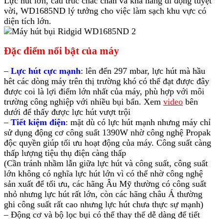
Lực hút lớn, cấu trúc chắc chắn và khả năng di động tuyệt
vời, WD1685ND lý tưởng cho việc làm sạch khu vực có
diện tích lớn.
Đặc điểm nổi bật của máy
–
Lực hút cực mạnh
: lên đến 297 mbar, lực hút mà hầu
hêt các dòng máy trên thị trường khó có thể đạt được đây
được coi là lợi điểm lớn nhất của máy, phù hợp với môi
trường công nghiệp với nhiều bụi bẩn. Xem
video
bên
dưới để thấy được lực hút vượt trội
–
Tiết kiệm điện
: mặt dù có lực hút mạnh nhưng máy chỉ
sử dụng động cơ công suất 1390W nhờ công nghệ Propak
độc quyền giúp tối ưu hoạt động của máy. Công suất càng
thấp lượng tiệu thụ điện càng thấp
(Cần tránh nhầm lẫn giữa lực hút và công suất, công suất
lớn không có nghĩa lực hút lớn vì có thể nhờ công nghệ
sản xuất để tối ưu, các hãng Âu Mỹ thường có công suất
nhỏ nhưng lực hút rất lớn, còn các hãng châu Á thường
ghi công suất rất cao nhưng lực hút chưa thực sự mạnh)
– Động cơ và bộ lọc bụi có thể thay thế dễ dàng để tiết