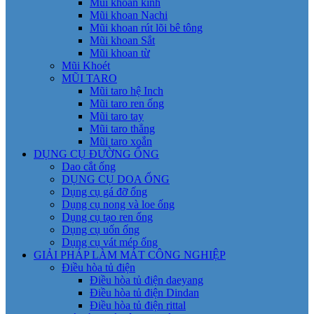
Mũi khoan kính
Mũi khoan Nachi
Mũi khoan rút lõi bê tông
Mũi khoan Sắt
Mũi khoan từ
Mũi Khoét
MŨI TARO
Mũi taro hệ Inch
Mũi taro ren ống
Mũi taro tay
Mũi taro thẳng
Mũi taro xoắn
DỤNG CỤ ĐƯỜNG ỐNG
Dao cắt ống
DỤNG CỤ DOA ỐNG
Dụng cụ gá đỡ ống
Dụng cụ nong và loe ống
Dụng cụ tạo ren ống
Dụng cụ uốn ống
Dụng cụ vát mép ống
GIẢI PHÁP LÀM MÁT CÔNG NGHIỆP
Điều hòa tủ điện
Điều hòa tủ điện daeyang
Điều hòa tủ điện Dindan
Điều hòa tủ điện rittal