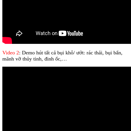
Video 2
: Demo hút tất cả bụi khô/ ướt: rác thải, bụi bẩn,
mãnh vỡ thủy tinh, đinh ốc,…