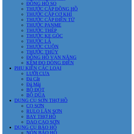
ĐỒNG HỒ SO
THƯỚC CẶP ĐỒNG HỒ
THƯỚC CẶP CƠ KHÍ
THƯỚC CẶP ĐIỆN TỬ
THƯỚC PANME
THƯỚC THÉP
THƯỚC KE GÓC
THƯỚC LÁ
THƯỚC CUỘN
THƯỚC THỦY
ĐỒNG HỒ VẠN NĂNG
KỀM ĐO DÒNG ĐIỆN
PHỤ KIỆN CÁC LOẠI
LƯỠI CƯA
Đá Cắt
Đá Mài
BỘ ĐỘT
BỘ DŨA
DỤNG CỤ SƠN THỢ HỒ
CỌ SƠN
RULO LĂN SƠN
BAY THỢ HỒ
DAO CẠO SƠN
DỤNG CỤ BẢO HỘ
NÓN BẢO HỘ