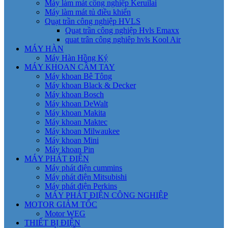
Máy làm mát công nghiệp Keruilai
Máy làm mát tủ điều khiển
Quạt trần công nghiệp HVLS
Quạt trần công nghiệp Hvls Emaxx
quat trân công nghiêp hvls Kool Air
MÁY HÀN
Máy Hàn Hồng Ký
MÁY KHOAN CẦM TAY
Máy khoan Bê Tông
Máy khoan Black & Decker
Máy khoan Bosch
Máy khoan DeWalt
Máy khoan Makita
Máy khoan Maktec
Máy khoan Milwaukee
Máy khoan Mini
Máy khoan Pin
MÁY PHÁT ĐIỆN
Máy phát điện cummins
Máy phát điện Mitsubishi
Máy phát điện Perkins
MÁY PHÁT ĐIỆN CÔNG NGHIỆP
MOTOR GIẢM TỐC
Motor WEG
THIẾT BỊ ĐIỆN