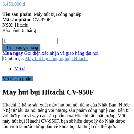
3.450.000
₫
Tên sản phẩm
: Máy hút bụi công nghiệp
Mã sản phẩm
: CV-950F
NSX
: Hitachi
Bảo hành 6 tháng
Số
lượng
Thêm vào giỏ hàng
Mua ngay
Gọi điện xác nhận và giao hàng tận nơi
Danh mục:
Máy hút bụi công nghiệp Hitachi
Mô tả
Mô tả sản phẩm
Máy hút bụi Hitachi CV-950F
Hitachi là hãng sản xuất máy hút bụi nổi tiếng của Nhật Bản. Nước
Nhật từ lâu đã nổi tiếng với những sản phẩm công nghệ cao, bền bỉ
với thời gian vì vậy các sản phẩm của Hitachi rất chất lượng. Với
máy hút bụi Hitachi CV-950F, bạn sẽ hiểu được lý do Nhật được
tôn vinh là nước đứng đầu về khoa học kĩ thuật của thế giới.