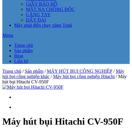
GIẦY BẢO HỘ
MẶT NẠ CHỐNG ĐỘC
GĂNG TAY
DÂY ĐAI
Máy phát điện chạy xăng Total
Menu
Trang chủ
Sản phẩm
Blog
Liên hệ
Trang chủ
/
Sản phẩm
/
MÁY HÚT BỤI CÔNG NGHIỆP
/
Máy
hút bụi công nghiệp khác
/
Máy hút bụi công nghiệp Hitachi
/ Máy
hút bụi Hitachi CV-950F
Máy hút bụi Hitachi CV-950F