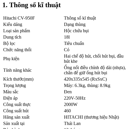
1. Thông số kĩ thuật
Hitachi CV-950F
Thông số kĩ thuật
Kiểu dáng
Dạng thùng
Loại sản phẩm
Hộc chứa bụi
Dung tích
18l
Bộ lọc
Tiêu chuẩn
Chức năng thổi
Có
Hai chế độ hút, chổi hút bụi, đầu
Phụ kiện
hút khe
Ống nối điều chỉnh độ dài (nhựa),
Tính năng khác
chân để giữ ống hút bụi
Kích thước(mm)
420x335x545 (RxSxC)
Trọng lượng
Máy: 6.3kg, thùng: 8.9kg
Màu sắc
Đen
Điện áp
220V-50Hz
Công suất thực
2000W
Công suất hút
460
Hãng sản xuất
HITACHI (thương hiệu Nhật)
Sản xuất tại
Thái Lan