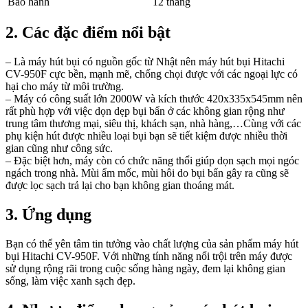
Bảo hành
12 tháng
2. Các đặc điểm nổi bật
– Là máy hút bụi có nguồn gốc từ Nhật nên máy hút bụi Hitachi
CV-950F cực bền, mạnh mẽ, chống chọi được với các ngoại lực có
hại cho máy từ môi trường.
– Máy có công suất lớn 2000W và kích thước 420x335x545mm nên
rất phù hợp với việc dọn dẹp bụi bẩn ở các không gian rộng như
trung tâm thương mại, siêu thị, khách sạn, nhà hàng,…Cùng với các
phụ kiện hút được nhiều loại bụi bạn sẽ tiết kiệm được nhiều thời
gian cũng như công sức.
– Đặc biệt hơn, máy còn có chức năng thổi giúp dọn sạch mọi ngóc
ngách trong nhà. Mùi ẩm mốc, mùi hôi do bụi bẩn gây ra cũng sẽ
được lọc sạch trả lại cho bạn không gian thoáng mát.
3. Ứng dụng
Bạn có thể yên tâm tin tưởng vào chất lượng của sản phẩm máy hút
bụi Hitachi CV-950F. Với những tính năng nổi trội trên máy được
sử dụng rộng rãi trong cuộc sống hàng ngày, đem lại không gian
sống, làm việc xanh sạch đẹp.