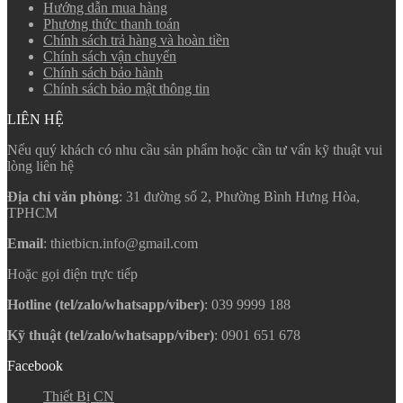
Hướng dẫn mua hàng
Phương thức thanh toán
Chính sách trả hàng và hoàn tiền
Chính sách vận chuyển
Chính sách bảo hành
Chính sách bảo mật thông tin
LIÊN HỆ
Nếu quý khách có nhu cầu sản phẩm hoặc cần tư vấn kỹ thuật vui
lòng liên hệ
Địa chỉ văn phòng
: 31 đường số 2, Phường Bình Hưng Hòa,
TPHCM
Email
: thietbicn.info@gmail.com
Hoặc gọi điện trực tiếp
Hotline (tel/zalo/whatsapp/viber)
: 039 9999 188
Kỹ thuật (tel/zalo/whatsapp/viber)
: 0901 651 678
Facebook
Thiết Bị CN