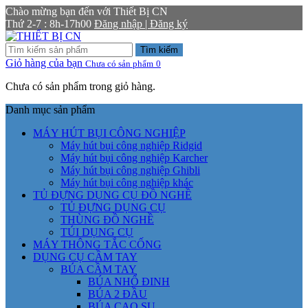
Chào mừng bạn đến với Thiết Bị CN
Thứ 2-7 : 8h-17h00
Đăng nhập | Đăng ký
Tìm kiếm
Giỏ hàng của bạn
Chưa có sản phẩm
0
Chưa có sản phẩm trong giỏ hàng.
Danh mục sản phẩm
MÁY HÚT BỤI CÔNG NGHIỆP
Máy hút bụi công nghiệp Ridgid
Máy hút bụi công nghiệp Karcher
Máy hút bụi công nghiệp Ghibli
Máy hút bụi công nghiệp khác
TỦ ĐỰNG DỤNG CỤ ĐỒ NGHỀ
TỦ ĐỰNG DỤNG CỤ
THÙNG ĐỒ NGHỀ
TÚI DỤNG CỤ
MÁY THÔNG TẮC CỐNG
DỤNG CỤ CẦM TAY
BÚA CẦM TAY
BÚA NHỔ ĐINH
BÚA 2 ĐẦU
BÚA CAO SU