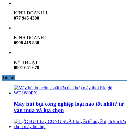
KINH DOANH 1
077 945 4398
KINH DOANH 2
0908 415 838
KỸ THUẬT
0901 651 678
Tin tức
Máy hút bụi công nghiệp loại nào tốt nhất? tư
vấn mua và lựa chọn