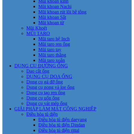
Mũi khoan kính
Mũi khoan Nachi
Mũi khoan rút lõi bê tông
Mũi khoan Sắt
Mũi khoan từ
Mũi Khoét
MŨI TARO
Mũi taro hệ Inch
Mũi taro ren ống
Mũi taro tay
Mũi taro thẳng
Mũi taro xoắn
DỤNG CỤ ĐƯỜNG ỐNG
Dao cắt ống
DỤNG CỤ DOA ỐNG
Dụng cụ gá đỡ ống
Dụng cụ nong và loe ống
Dụng cụ tạo ren ống
Dụng cụ uốn ống
Dụng cụ vát mép ống
GIẢI PHÁP LÀM MÁT CÔNG NGHIỆP
Điều hòa tủ điện
Điều hòa tủ điện daeyang
Điều hòa tủ điện Dindan
Điều hòa tủ điện rittal