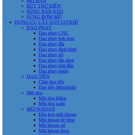
MỎ HÀN
BÚT THỬ ĐIỆN
SÚNG BẮN KEO
SÚNG BƠM MỠ
DỤNG CỤ CẮT GỌT CƠ KHÍ
DAO PHAY
Dao phay CNC
Dao phay hợp kim
Dao phay đĩa
Dao phay định hình
Dao phay gỗ
Dao phay lăn răng
Dao phay mặt đầu
Dao phay ngón
DAO TIỆN
Chip dao tiện
Dao tiện Mitsubishi
Mũi doa
Mũi doa thẳng
Mũi doa xoắn
MŨI KHOAN
Đầu kẹp mũi khoan
Mũi khoan bê tông
Mũi khoan gỗ
Mũi khoan Inox