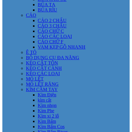
BÚA TẠ
BÚA RÌU
CẢO
CẢO 2 CHẤU
CẢO 3 CHẤU
CẢO CHỮ C
CẢO CÁC LOẠI
CẢO CHỮ F
VAM KẸP GỖ NHANH
Ê TÔ
BỘ DỤNG CỤ ĐA NĂNG
KÉO CẮT TÔN
KÉO CẮT CÀNH
KÉO CÁC LOẠI
MỎ LẾT
MỎ LẾT RĂNG
KÌM CẦM TAY
Kìm Điện
kìm cắt
Kìm nhọn
Kìm Phe
Kìm xi 2 lỗ
Kìm Bấm
Kìm Bấm Cos
Kìm Bấm River