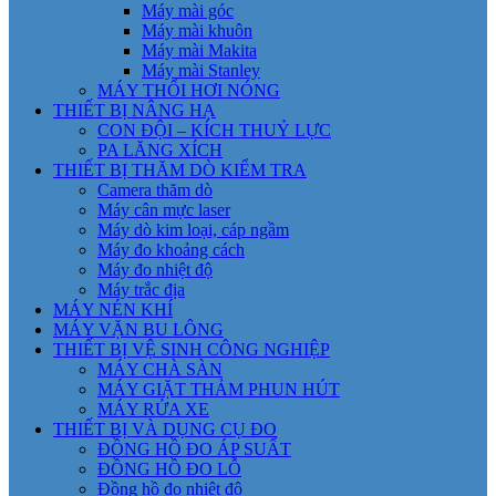
Máy mài góc
Máy mài khuôn
Máy mài Makita
Máy mài Stanley
MÁY THỔI HƠI NÓNG
THIẾT BỊ NÂNG HẠ
CON ĐỘI – KÍCH THUỶ LỰC
PA LĂNG XÍCH
THIẾT BỊ THĂM DÒ KIỂM TRA
Camera thăm dò
Máy cân mực laser
Máy dò kim loại, cáp ngầm
Máy đo khoảng cách
Máy đo nhiệt độ
Máy trắc địa
MÁY NÉN KHÍ
MÁY VẶN BU LÔNG
THIẾT BỊ VỆ SINH CÔNG NGHIỆP
MÁY CHÀ SÀN
MÁY GIẶT THẢM PHUN HÚT
MÁY RỬA XE
THIẾT BỊ VÀ DỤNG CỤ ĐO
ĐỒNG HỒ ĐO ÁP SUẤT
ĐỒNG HỒ ĐO LỖ
Đồng hồ đo nhiệt độ