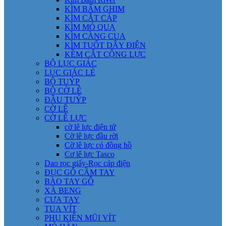
KÌM BẤM GHIM
KÌM CẮT CÁP
KÌM MỎ QUẠ
KÌM CÀNG CUA
KÌM TUỐT DÂY ĐIỆN
KỀM CẮT CỘNG LỰC
BỘ LỤC GIÁC
LỤC GIÁC LẺ
BỘ TUÝP
BỘ CỜ LÊ
ĐẦU TUÝP
CỜ LÊ
CỜ LÊ LỰC
cờ lê lực điện tử
Cờ lê lực đầu rời
Cờ lê lực có đồng hồ
Cơ lê lực Tasco
Dao rọc giấy-Rọc cáp điện
ĐỤC GỖ CẦM TAY
BÀO TAY GỖ
XÀ BENG
CƯA TAY
TUA VÍT
PHỤ KIỆN MŨI VÍT