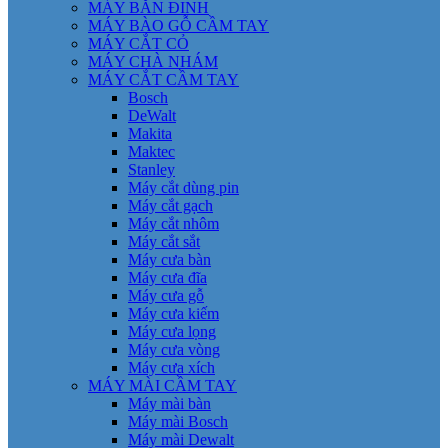
MÁY BẮN ĐINH
MÁY BÀO GỖ CẦM TAY
MÁY CẮT CỎ
MÁY CHÀ NHÁM
MÁY CẮT CẦM TAY
Bosch
DeWalt
Makita
Maktec
Stanley
Máy cắt dùng pin
Máy cắt gạch
Máy cắt nhôm
Máy cắt sắt
Máy cưa bàn
Máy cưa đĩa
Máy cưa gỗ
Máy cưa kiếm
Máy cưa lọng
Máy cưa vòng
Máy cưa xích
MÁY MÀI CẦM TAY
Máy mài bàn
Máy mài Bosch
Máy mài Dewalt