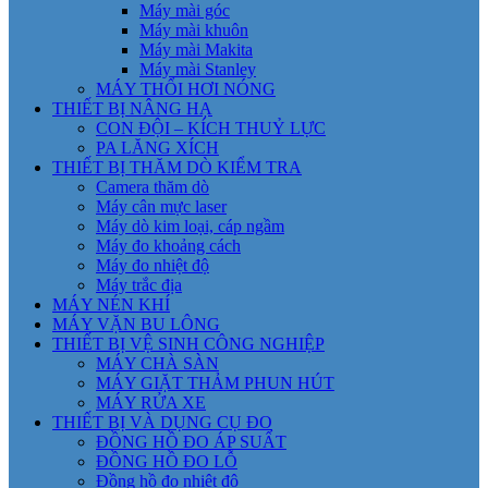
Máy mài góc
Máy mài khuôn
Máy mài Makita
Máy mài Stanley
MÁY THỔI HƠI NÓNG
THIẾT BỊ NÂNG HẠ
CON ĐỘI – KÍCH THUỶ LỰC
PA LĂNG XÍCH
THIẾT BỊ THĂM DÒ KIỂM TRA
Camera thăm dò
Máy cân mực laser
Máy dò kim loại, cáp ngầm
Máy đo khoảng cách
Máy đo nhiệt độ
Máy trắc địa
MÁY NÉN KHÍ
MÁY VẶN BU LÔNG
THIẾT BỊ VỆ SINH CÔNG NGHIỆP
MÁY CHÀ SÀN
MÁY GIẶT THẢM PHUN HÚT
MÁY RỬA XE
THIẾT BỊ VÀ DỤNG CỤ ĐO
ĐỒNG HỒ ĐO ÁP SUẤT
ĐỒNG HỒ ĐO LỖ
Đồng hồ đo nhiệt độ