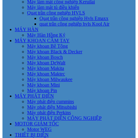
Máy làm mát công nghiệp Keruilai
Máy làm mát tủ điều khiển
Quạt trần công nghiệp HVLS
Quạt trần công nghiệp Hvls Emaxx
quat trân công nghiêp hvls Kool Air
MÁY HÀN
Máy Hàn Hồng Ký
MÁY KHOAN CẦM TAY
Máy khoan Bê Tông
Máy khoan Black & Decker
Máy khoan Bosch
Máy khoan DeWalt
Máy khoan Makita
Máy khoan Maktec
Máy khoan Milwaukee
Máy khoan Mini
Máy khoan Pin
MÁY PHÁT ĐIỆN
Máy phát điện cummins
Máy phát điện Mitsubishi
Máy phát điện Perkins
MÁY PHÁT ĐIỆN CÔNG NGHIỆP
MOTOR GIẢM TỐC
Motor WEG
THIẾT BỊ ĐIỆN