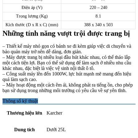
Điện áp (V)
220 – 240
Trọng lượng (Kg)
8.1
Kích thước (D x R x C) (mm)
388 x 340 x 503
Những tính năng vượt trội được trang bị
– Thiết kế máy nhỏ gọn có bánh xe đi kèm giúp việc di chuyển và
bảo quản máy trở nên dễ dàng, đơn giản.
– Máy được trang bị nhiều loại đầu hút khác nhau, có thể tháo lắp
một cách tiện lợi. Bạn có thể sử dụng để làm sạch ở nhiều nhu cầu
khác nhau, đặc biệt là việc vệ sinh nội thất ô tô.
– Công suất máy lên đến 1000W, lực hút mạnh mẽ mang đến hiệu
quả làm sạch cao.
– Máy hoạt động một cách êm ái, không phát ra tiếng ồn, cho phép
bạn sử dụng trong những môi trường có yêu cầu về sự yên tĩnh.
Thông số kỹ thuật
Thương hiệu lớn
Karcher
Dung tích
Dưới 25L