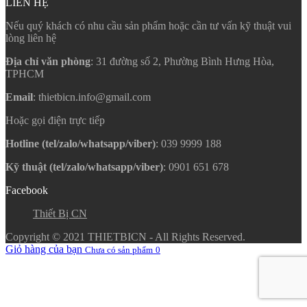
LIÊN HỆ
Nếu quý khách có nhu cầu sản phẩm hoặc cần tư vấn kỹ thuật vui
lòng liên hệ
Địa chỉ văn phòng
: 31 đường số 2, Phường Bình Hưng Hòa,
TPHCM
Email
: thietbicn.info@gmail.com
Hoặc gọi điện trực tiếp
Hotline (tel/zalo/whatsapp/viber)
: 039 9999 188
Kỹ thuật (tel/zalo/whatsapp/viber)
: 0901 651 678
Facebook
Thiết Bị CN
Copyright © 2021 THIETBICN - All Rights Reserved.
Giỏ hàng của bạn
Chưa có sản phẩm
0