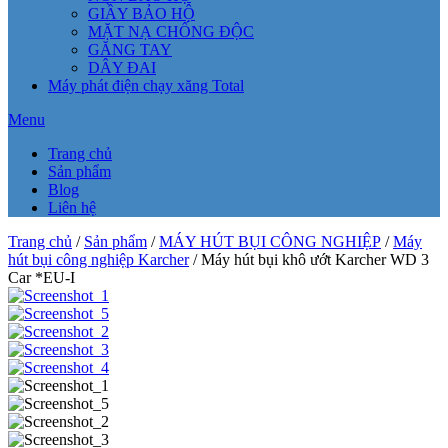
GIẦY BẢO HỘ
MẶT NẠ CHỐNG ĐỘC
GĂNG TAY
DÂY ĐAI
Máy phát điện chạy xăng Total
Menu
Trang chủ
Sản phẩm
Blog
Liên hệ
Trang chủ
/
Sản phẩm
/
MÁY HÚT BỤI CÔNG NGHIỆP
/
Máy
hút bụi công nghiệp Karcher
/ Máy hút bụi khô ướt Karcher WD 3
Car *EU-I