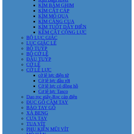
KÌM BẤM GHIM
KÌM CẮT CÁP
KÌM MỎ QUẠ
KÌM CÀNG CUA
KÌM TUỐT DÂY ĐIỆN
KỀM CẮT CỘNG LỰC
BỘ LỤC GIÁC
LỤC GIÁC LẺ
BỘ TUÝP
BỘ CỜ LÊ
ĐẦU TUÝP
CỜ LÊ
CỜ LÊ LỰC
cờ lê lực điện tử
Cờ lê lực đầu rời
Cờ lê lực có đồng hồ
Cơ lê lực Tasco
Dao rọc giấy-Rọc cáp điện
ĐỤC GỖ CẦM TAY
BÀO TAY GỖ
XÀ BENG
CƯA TAY
TUA VÍT
PHỤ KIỆN MŨI VÍT