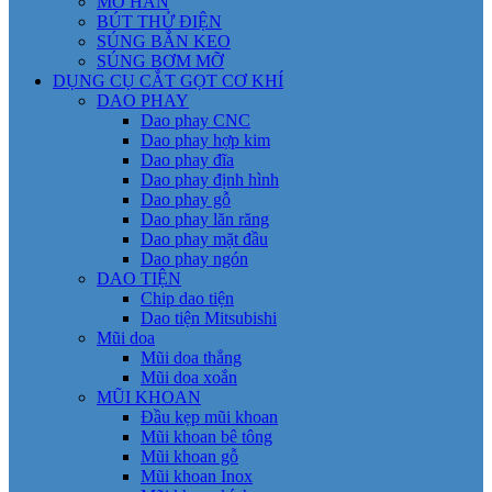
MỎ HÀN
BÚT THỬ ĐIỆN
SÚNG BẮN KEO
SÚNG BƠM MỠ
DỤNG CỤ CẮT GỌT CƠ KHÍ
DAO PHAY
Dao phay CNC
Dao phay hợp kim
Dao phay đĩa
Dao phay định hình
Dao phay gỗ
Dao phay lăn răng
Dao phay mặt đầu
Dao phay ngón
DAO TIỆN
Chip dao tiện
Dao tiện Mitsubishi
Mũi doa
Mũi doa thẳng
Mũi doa xoắn
MŨI KHOAN
Đầu kẹp mũi khoan
Mũi khoan bê tông
Mũi khoan gỗ
Mũi khoan Inox