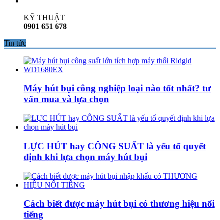
KỸ THUẬT
0901 651 678
Tin tức
Máy hút bụi công nghiệp loại nào tốt nhất? tư
vấn mua và lựa chọn
LỰC HÚT hay CÔNG SUẤT là yếu tố quyết
định khi lựa chọn máy hút bụi
Cách biết được máy hút bụi có thương hiệu nổi
tiếng