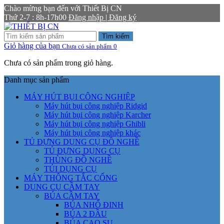
Chào mừng bạn đến với Thiết Bị CN
Thứ 2-7 : 8h-17h00
Đăng nhập | Đăng ký
Tìm kiếm
Giỏ hàng của bạn
Chưa có sản phẩm
0
Chưa có sản phẩm trong giỏ hàng.
Danh mục sản phẩm
MÁY HÚT BỤI CÔNG NGHIỆP
Máy hút bụi công nghiệp Ridgid
Máy hút bụi công nghiệp Karcher
Máy hút bụi công nghiệp Ghibli
Máy hút bụi công nghiệp khác
TỦ ĐỰNG DỤNG CỤ ĐỒ NGHỀ
TỦ ĐỰNG DỤNG CỤ
THÙNG ĐỒ NGHỀ
TÚI DỤNG CỤ
MÁY THÔNG TẮC CỐNG
DỤNG CỤ CẦM TAY
BÚA CẦM TAY
BÚA NHỔ ĐINH
BÚA 2 ĐẦU
BÚA CAO SU