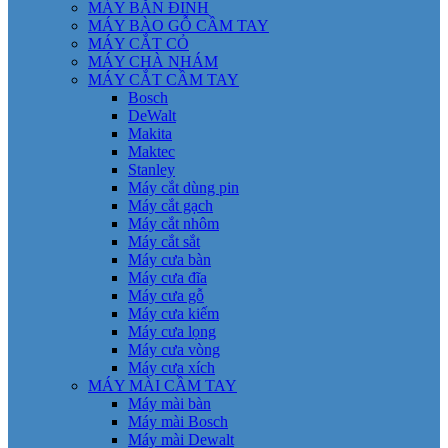
MÁY BẮN ĐINH
MÁY BÀO GỖ CẦM TAY
MÁY CẮT CỎ
MÁY CHÀ NHÁM
MÁY CẮT CẦM TAY
Bosch
DeWalt
Makita
Maktec
Stanley
Máy cắt dùng pin
Máy cắt gạch
Máy cắt nhôm
Máy cắt sắt
Máy cưa bàn
Máy cưa đĩa
Máy cưa gỗ
Máy cưa kiếm
Máy cưa lọng
Máy cưa vòng
Máy cưa xích
MÁY MÀI CẦM TAY
Máy mài bàn
Máy mài Bosch
Máy mài Dewalt