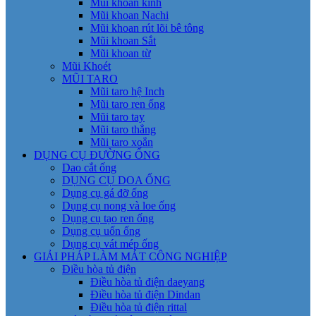
Mũi khoan kính
Mũi khoan Nachi
Mũi khoan rút lõi bê tông
Mũi khoan Sắt
Mũi khoan từ
Mũi Khoét
MŨI TARO
Mũi taro hệ Inch
Mũi taro ren ống
Mũi taro tay
Mũi taro thẳng
Mũi taro xoắn
DỤNG CỤ ĐƯỜNG ỐNG
Dao cắt ống
DỤNG CỤ DOA ỐNG
Dụng cụ gá đỡ ống
Dụng cụ nong và loe ống
Dụng cụ tạo ren ống
Dụng cụ uốn ống
Dụng cụ vát mép ống
GIẢI PHÁP LÀM MÁT CÔNG NGHIỆP
Điều hòa tủ điện
Điều hòa tủ điện daeyang
Điều hòa tủ điện Dindan
Điều hòa tủ điện rittal