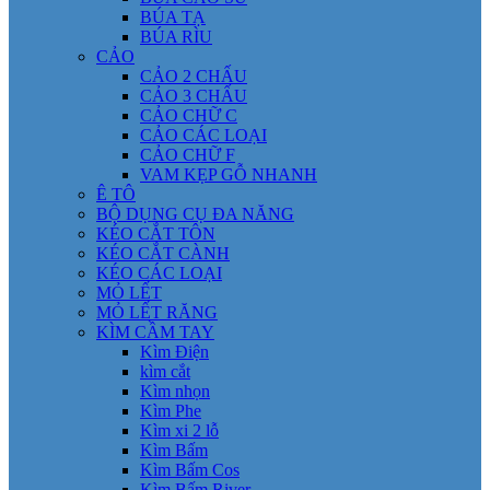
BÚA TẠ
BÚA RÌU
CẢO
CẢO 2 CHẤU
CẢO 3 CHẤU
CẢO CHỮ C
CẢO CÁC LOẠI
CẢO CHỮ F
VAM KẸP GỖ NHANH
Ê TÔ
BỘ DỤNG CỤ ĐA NĂNG
KÉO CẮT TÔN
KÉO CẮT CÀNH
KÉO CÁC LOẠI
MỎ LẾT
MỎ LẾT RĂNG
KÌM CẦM TAY
Kìm Điện
kìm cắt
Kìm nhọn
Kìm Phe
Kìm xi 2 lỗ
Kìm Bấm
Kìm Bấm Cos
Kìm Bấm River