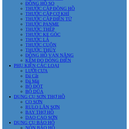
ĐỒNG HỒ SO
THƯỚC CẶP ĐỒNG HỒ
THƯỚC CẶP CƠ KHÍ
THƯỚC CẶP ĐIỆN TỬ
THƯỚC PANME
THƯỚC THÉP
THƯỚC KE GÓC
THƯỚC LÁ
THƯỚC CUỘN
THƯỚC THỦY
ĐỒNG HỒ VẠN NĂNG
KỀM ĐO DÒNG ĐIỆN
PHỤ KIỆN CÁC LOẠI
LƯỠI CƯA
Đá Cắt
Đá Mài
BỘ ĐỘT
BỘ DŨA
DỤNG CỤ SƠN THỢ HỒ
CỌ SƠN
RULO LĂN SƠN
BAY THỢ HỒ
DAO CẠO SƠN
DỤNG CỤ BẢO HỘ
NÓN BẢO HỘ