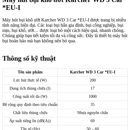
*EU-I
Máy hút bụi khô ướt Karcher WD 3 Car *EU-I được trang bị nhiều
tính năng hiện đại. Các loại bụi bẩn gia đình, bụi công nghiệp, bụi
mịn, bụi khô, ướt… được loại bỏ một cách hiệu quả, nhanh chóng.
Chúng giúp bạn tiết kiệm tối đa và công sức. Đây là thiết bị máy hút
bụi hoàn hảo mà bạn không nên bỏ qua.
Thông số kỹ thuật
Tên sản phẩm
Karcher WD 3 Car *EU-I
Lực hút thực tế (W)
200
Dung tích thùng chứa (l)
17
Công suất tối đa (W)
1000
Bề rộng quy định theo tiêu chuẩn
35
Chất liệu thùng chứa
Nhựa nguyên chấn
Áp suất tiếng ồn (dB(A))
69
Tần số (Hz)
50 – 60