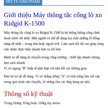
MÔ TẢ SẢN PHẨM
Giới thiệu Máy thông tắc cống lò xo
Ridgid K-1500
Máy thông tắc cống lò xo Ridgid K-1500 là hệ thống thông cống rãnh
thoát nước tốt nhất. Một người có thể dễ dàng lau chùi những lỗ hổng
nặng nề nhất – trong nhà hoặc ngoài trời. Làm sạch tốc độ cao giúp công
việc được thực hiện nhanh hơn và tốt hơn
Bánh xe dễ dàng di chuyển trong công trường – thiết lập nhanh chóng,
làm sạch nhanh
Vị trí ngang “B” thấp sẽ phù hợp với hầu hết các không gian.
Đưa từ xe tải dễ dàng. Vì trí thẳng dứng “A” có tính năng lưu trữ cáp
trong quá trình vận chuyển, lý tưởng cho các ứng dụng tại nhà.
Thông số kỹ thuật
Trọng lượng: 61kg hoặc 116kg tùy series