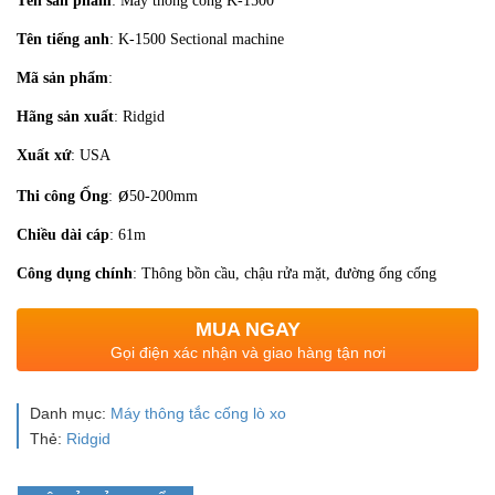
Tên sản phẩm
: Máy thông cống K-1500
Tên tiếng anh
: K-1500 Sectional machine
Mã sản phẩm
:
Hãng sản xuất
: Ridgid
Xuất xứ
: USA
ø
Thi công Ống
:
50-200mm
Chiều dài cáp
: 61m
Công dụng chính
: Thông bồn cầu, chậu rửa mặt, đường ống cống
MUA NGAY
Gọi điện xác nhận và giao hàng tận nơi
Danh mục:
Máy thông tắc cống lò xo
Thẻ:
Ridgid