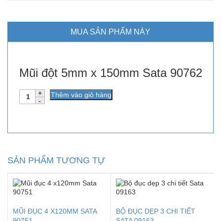
MUA SẢN PHẨM NÀY
Mũi đột 5mm x 150mm Sata 90762
Số
Thêm vào giỏ hàng
lượng
SẢN PHẨM TƯƠNG TỰ
MŨI ĐỤC 4 X120MM SATA
BỘ ĐỤC DẸP 3 CHI TIẾT
90751
SATA 09163