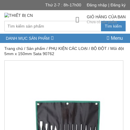
Thứ 2-7 : 8h-17h00
Đăng nhập | Đăng ký
GIỎ HÀNG CỦA BẠN
Chưa có sản phẩm
Tìm kiếm
Menu
DANH MỤC SẢN PHẨM
Trang chủ
/
Sản phẩm
/
PHỤ KIỆN CÁC LOẠI
/
BỘ ĐỘT
/ Mũi đột
5mm x 150mm Sata 90762