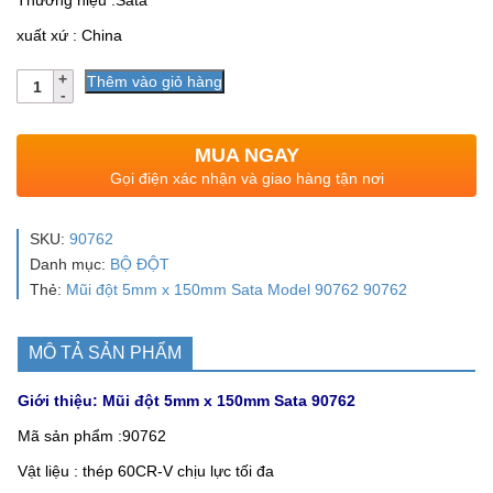
Thương hiệu :Sata
xuất xứ : China
Số
Thêm vào giỏ hàng
lượng
MUA NGAY
Gọi điện xác nhận và giao hàng tận nơi
SKU:
90762
Danh mục:
BỘ ĐỘT
Thẻ:
Mũi đột 5mm x 150mm Sata Model 90762 90762
MÔ TẢ SẢN PHẨM
Giới thiệu: Mũi đột 5mm x 150mm Sata 90762
Mã sản phẩm :90762
Vật liệu : thép 60CR-V chịu lực tối đa