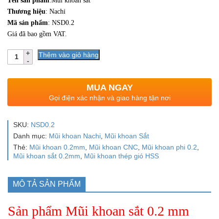
Tên sản phẩm
:Mũi khoan sắt
Thương hiệu
: Nachi
Mã sản phẩm
: NSD0.2
Giá đã bao gồm VAT.
Số
Thêm vào giỏ hàng
lượng
MUA NGAY
Gọi điện xác nhận và giao hàng tận nơi
SKU:
NSD0.2
Danh mục:
Mũi khoan Nachi
,
Mũi khoan Sắt
Thẻ:
Mũi khoan 0.2mm
,
Mũi khoan CNC
,
Mũi khoan phi 0.2
,
Mũi khoan sắt 0.2mm
,
Mũi khoan thép gió HSS
MÔ TẢ SẢN PHẨM
Sản phẩm Mũi khoan sắt 0.2 mm