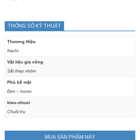
THÔNG SỐ KỸ THUẬT
Thương Hiệu
Nachi
Vật liệu gia công
Sắt thép nhôm
Phủ bề mặt
Đen – homo
kieu-chuoi
Chuôi trụ
MUA SẢN PHẨM NÀY