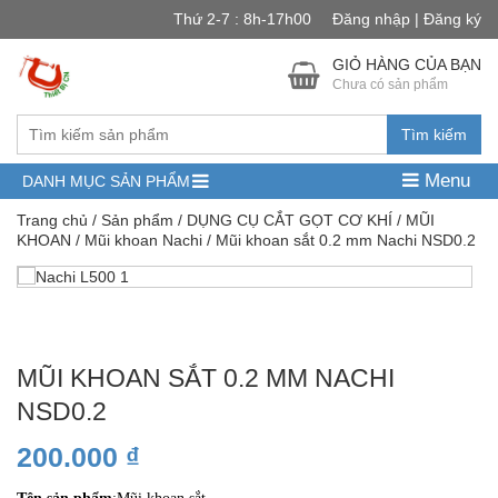
Thứ 2-7 : 8h-17h00
Đăng nhập | Đăng ký
GIỎ HÀNG CỦA BẠN
Chưa có sản phẩm
Tìm kiếm
Menu
DANH MỤC SẢN PHẨM
Trang chủ
/
Sản phẩm
/
DỤNG CỤ CẮT GỌT CƠ KHÍ
/
MŨI
KHOAN
/
Mũi khoan Nachi
/ Mũi khoan sắt 0.2 mm Nachi NSD0.2
MŨI KHOAN SẮT 0.2 MM NACHI
NSD0.2
200.000
₫