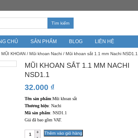
Tìm kiếm
NG CHỦ
SẢN PHẨM
BLOG
LIÊN HỆ
/
MŨI KHOAN
/
Mũi khoan Nachi
/ Mũi khoan sắt 1.1 mm Nachi NSD1.1
MŨI KHOAN SẮT 1.1 MM NACHI
NSD1.1
32.000
₫
Tên sản phẩm
:Mũi khoan sắt
Thương hiệu
: Nachi
Mã sản phẩm
: NSD1.1
Giá đã bao gồm VAT.
Số
Thêm vào giỏ hàng
lượng