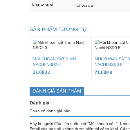
kieu-chuoi
Chuôi trụ
SẢN PHẨM TƯƠNG TỰ
MŨI KHOAN SẮT 2 MM
MŨI KHOAN SẮT 0
NACHI NSD2.0
NACHI NSD0.5
31.000
₫
71.000
₫
ĐÁNH GIÁ SẢN PHẨM
Đánh giá
Chưa có đánh giá nào.
Hãy là người đầu tiên nhận xét “Mũi khoan sắt 1.1 m
Email của bạn sẽ không được hiển thị công khai.
Các 