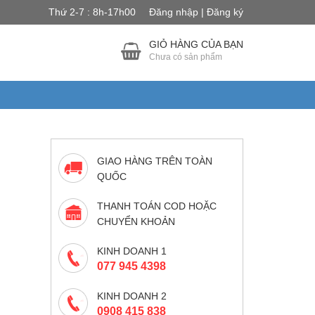
Thứ 2-7 : 8h-17h00
Đăng nhập | Đăng ký
GIỎ HÀNG CỦA BẠN
Chưa có sản phẩm
GIAO HÀNG TRÊN TOÀN
QUỐC
THANH TOÁN COD HOẶC
CHUYỂN KHOẢN
KINH DOANH 1
077 945 4398
KINH DOANH 2
0908 415 838