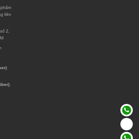
n phẩm
g liên
số 2,
CM
m
ber)
:
iber)
: