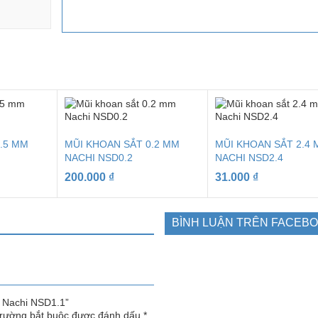
.5 MM
MŨI KHOAN SẮT 0.2 MM
MŨI KHOAN SẮT 2.4
NACHI NSD0.2
NACHI NSD2.4
200.000
₫
31.000
₫
BÌNH LUẬN TRÊN FACEB
m Nachi NSD1.1”
trường bắt buộc được đánh dấu
*