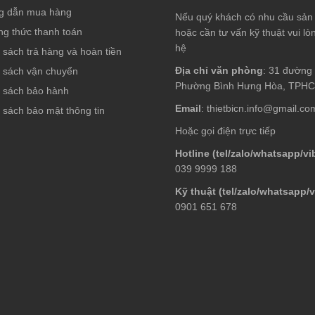
g dẫn mua hàng
Nếu quý khách có nhu cầu sả
g thức thanh toán
hoặc cần tư vấn kỹ thuật vui lòn
hệ
 sách trả hàng và hoàn tiền
Địa chỉ văn phòng
: 31 đường 
 sách vận chuyển
Phường Bình Hưng Hòa, TPH
 sách bảo hành
Email
: thietbicn.info@gmail.co
 sách bảo mật thông tin
Hoặc gọi điện trực tiếp
Hotline (tel/zalo/whatsapp/vi
039 9999 188
Kỹ thuật (tel/zalo/whatsapp/v
0901 651 678