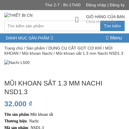
Thứ 2-7 : 8h-17h00
Đăng nhập | Đăng ký
GIỎ HÀNG CỦA BẠN
Chưa có sản phẩm
Tìm kiếm
Menu
DANH MỤC SẢN PHẨM
Trang chủ
/
Sản phẩm
/
DỤNG CỤ CẮT GỌT CƠ KHÍ
/
MŨI
KHOAN
/
Mũi khoan Nachi
/ Mũi khoan sắt 1.3 mm Nachi NSD1.3
MŨI KHOAN SẮT 1.3 MM NACHI
NSD1.3
32.000
₫
Tên sản phẩm
:Mũi khoan sắt
Thương hiệu
: Nachi
Mã sản phẩm
: NSD1.3