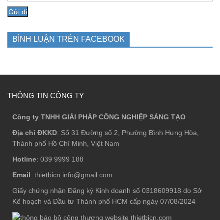
BÌNH LUẬN TRÊN FACEBOOK
THÔNG TIN CÔNG TY
Công ty TNHH GIẢI PHÁP CÔNG NGHIỆP SÁNG TẠO
Địa chỉ ĐKKD
: Số 31 Đường số 2, Phường Bình Hưng Hòa,
Thành phố Hồ Chí Minh, Việt Nam
Hotline
: 039 9999 188
Email
: thietbicn.info@gmail.com
Giấy chứng nhận Đăng ký Kinh doanh số 0318609918 do Sở
Kế hoạch và Đầu tư Thành phố HCM cấp ngày 07/08/2024