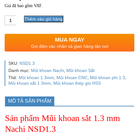
Giá đã bao gồm VAT.
Số
Thêm vào giỏ hàng
lượng
MUA NGAY
Gọi điện xác nhận và giao hàng tận nơi
SKU:
NSD1.3
Danh mục:
Mũi khoan Nachi
,
Mũi khoan Sắt
Thẻ:
Mũi khoan 1.3mm
,
Mũi khoan CNC
,
Mũi khoan phi 1.3
,
Mũi khoan sắt 1.3mm
,
Mũi khoan thép gió HSS
MÔ TẢ SẢN PHẨM
Sản phẩm Mũi khoan sắt 1.3 mm
Nachi NSD1.3