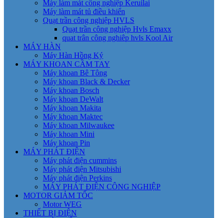
Máy làm mát công nghiệp Keruilai
Máy làm mát tủ điều khiển
Quạt trần công nghiệp HVLS
Quạt trần công nghiệp Hvls Emaxx
quat trân công nghiêp hvls Kool Air
MÁY HÀN
Máy Hàn Hồng Ký
MÁY KHOAN CẦM TAY
Máy khoan Bê Tông
Máy khoan Black & Decker
Máy khoan Bosch
Máy khoan DeWalt
Máy khoan Makita
Máy khoan Maktec
Máy khoan Milwaukee
Máy khoan Mini
Máy khoan Pin
MÁY PHÁT ĐIỆN
Máy phát điện cummins
Máy phát điện Mitsubishi
Máy phát điện Perkins
MÁY PHÁT ĐIỆN CÔNG NGHIỆP
MOTOR GIẢM TỐC
Motor WEG
THIẾT BỊ ĐIỆN