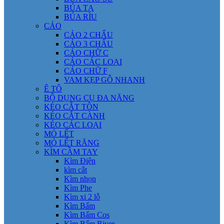
BÚA TẠ
BÚA RÌU
CẢO
CẢO 2 CHẤU
CẢO 3 CHẤU
CẢO CHỮ C
CẢO CÁC LOẠI
CẢO CHỮ F
VAM KẸP GỖ NHANH
Ê TÔ
BỘ DỤNG CỤ ĐA NĂNG
KÉO CẮT TÔN
KÉO CẮT CÀNH
KÉO CÁC LOẠI
MỎ LẾT
MỎ LẾT RĂNG
KÌM CẦM TAY
Kìm Điện
kìm cắt
Kìm nhọn
Kìm Phe
Kìm xi 2 lỗ
Kìm Bấm
Kìm Bấm Cos
Kìm Bấm River