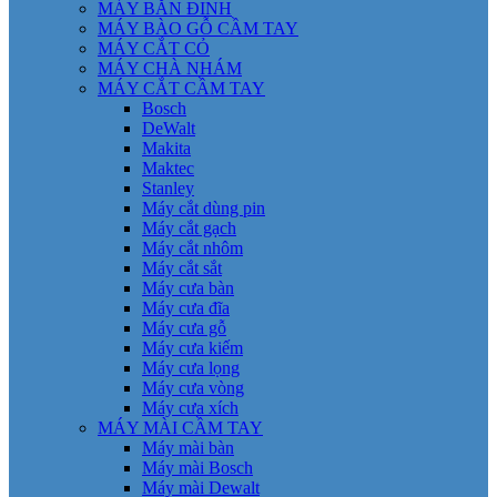
MÁY BẮN ĐINH
MÁY BÀO GỖ CẦM TAY
MÁY CẮT CỎ
MÁY CHÀ NHÁM
MÁY CẮT CẦM TAY
Bosch
DeWalt
Makita
Maktec
Stanley
Máy cắt dùng pin
Máy cắt gạch
Máy cắt nhôm
Máy cắt sắt
Máy cưa bàn
Máy cưa đĩa
Máy cưa gỗ
Máy cưa kiếm
Máy cưa lọng
Máy cưa vòng
Máy cưa xích
MÁY MÀI CẦM TAY
Máy mài bàn
Máy mài Bosch
Máy mài Dewalt