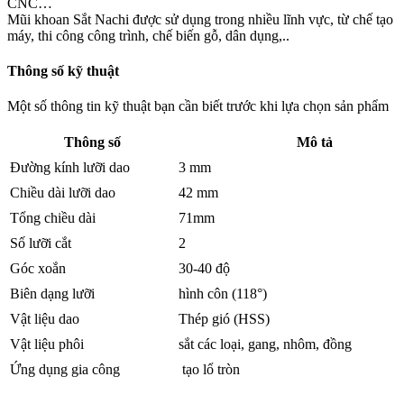
CNC…
Mũi khoan Sắt Nachi được sử dụng trong nhiều lĩnh vực, từ chế tạo
máy, thi công công trình, chế biến gỗ, dân dụng,..
Thông số kỹ thuật
Một số thông tin kỹ thuật bạn cần biết trước khi lựa chọn sản phẩm
Thông số
Mô tả
Đường kính lưỡi dao
3 mm
Chiều dài lưỡi dao
42 mm
Tổng chiều dài
71mm
Số lưỡi cắt
2
Góc xoắn
30-40 độ
Biên dạng lưỡi
hình côn (118°)
Vật liệu dao
Thép gió (HSS)
Vật liệu phôi
sắt các loại, gang, nhôm, đồng
Ứng dụng gia công
tạo lổ tròn