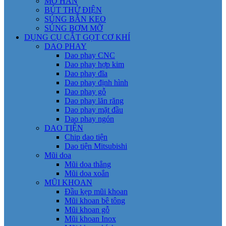
MỎ HÀN
BÚT THỬ ĐIỆN
SÚNG BẮN KEO
SÚNG BƠM MỠ
DỤNG CỤ CẮT GỌT CƠ KHÍ
DAO PHAY
Dao phay CNC
Dao phay hợp kim
Dao phay đĩa
Dao phay định hình
Dao phay gỗ
Dao phay lăn răng
Dao phay mặt đầu
Dao phay ngón
DAO TIỆN
Chip dao tiện
Dao tiện Mitsubishi
Mũi doa
Mũi doa thẳng
Mũi doa xoắn
MŨI KHOAN
Đầu kẹp mũi khoan
Mũi khoan bê tông
Mũi khoan gỗ
Mũi khoan Inox