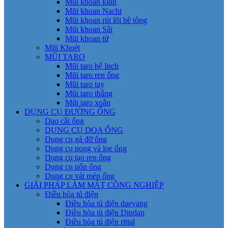
Mũi khoan kính
Mũi khoan Nachi
Mũi khoan rút lõi bê tông
Mũi khoan Sắt
Mũi khoan từ
Mũi Khoét
MŨI TARO
Mũi taro hệ Inch
Mũi taro ren ống
Mũi taro tay
Mũi taro thẳng
Mũi taro xoắn
DỤNG CỤ ĐƯỜNG ỐNG
Dao cắt ống
DỤNG CỤ DOA ỐNG
Dụng cụ gá đỡ ống
Dụng cụ nong và loe ống
Dụng cụ tạo ren ống
Dụng cụ uốn ống
Dụng cụ vát mép ống
GIẢI PHÁP LÀM MÁT CÔNG NGHIỆP
Điều hòa tủ điện
Điều hòa tủ điện daeyang
Điều hòa tủ điện Dindan
Điều hòa tủ điện rittal