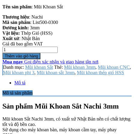
Tên sản phẩm
: Mũi Khoan Sắt
Thương hiệu
: Nachi
Mã sản phẩm
: List500-0300
Đường kính:
3mm
Vật liệu:
Thép Gió (HSS)
Xuất xứ
: Nhật Bản
Giá đã bao gồm VAT
Số
lượng
Thêm vào giỏ hàng
Mua ngay
Gọi điện xác nhận và giao hàng tận nơi
Danh mục:
Mũi khoan Sắt
Thẻ:
Mũi khoan 3mm
,
Mũi khoan CNC
,
Mũi khoan phi 3
,
Mũi khoan sắt 3mm
,
Mũi khoan thép gió HSS
Mô tả
Mô tả sản phẩm
Sản phẩm Mũi Khoan Sắt Nachi 3mm
Mũi khoan Sắt Nachi 3mm, có xuất xứ Nhật Bản nên có chất lượng
tốt và độ bền cao.
Sử dụng cho máy khoan bàn, máy khoan cầm tay, máy phay