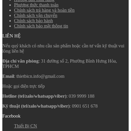
Phương thức thanh toán
Chính sách trả hàng và hoàn tiền
Chính sách vận chuyển
Chính sách bảo hành
Chính sách bảo mật thông tin
LIÊN HỆ
Nếu quý khách có nhu cầu sản phẩm hoặc cần tư vấn kỹ thuật vui
lòng liên hệ
Địa chỉ văn phòng
: 31 đường số 2, Phường Bình Hưng Hòa,
TPHCM
Email
: thietbicn.info@gmail.com
Hoặc gọi điện trực tiếp
Hotline (tel/zalo/whatsapp/viber)
: 039 9999 188
Kỹ thuật (tel/zalo/whatsapp/viber)
: 0901 651 678
Facebook
Thiết Bị CN