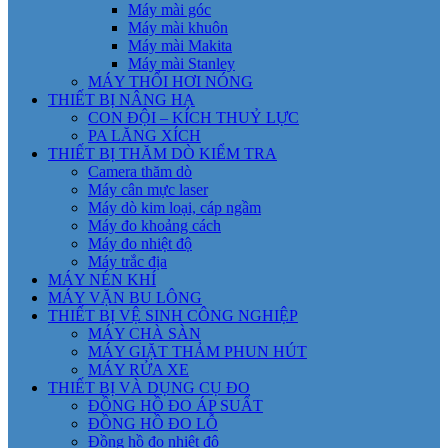
Máy mài góc
Máy mài khuôn
Máy mài Makita
Máy mài Stanley
MÁY THỔI HƠI NÓNG
THIẾT BỊ NÂNG HẠ
CON ĐỘI – KÍCH THUỶ LỰC
PA LĂNG XÍCH
THIẾT BỊ THĂM DÒ KIỂM TRA
Camera thăm dò
Máy cân mực laser
Máy dò kim loại, cáp ngầm
Máy đo khoảng cách
Máy đo nhiệt độ
Máy trắc địa
MÁY NÉN KHÍ
MÁY VẶN BU LÔNG
THIẾT BỊ VỆ SINH CÔNG NGHIỆP
MÁY CHÀ SÀN
MÁY GIẶT THẢM PHUN HÚT
MÁY RỬA XE
THIẾT BỊ VÀ DỤNG CỤ ĐO
ĐỒNG HỒ ĐO ÁP SUẤT
ĐỒNG HỒ ĐO LỖ
Đồng hồ đo nhiệt độ