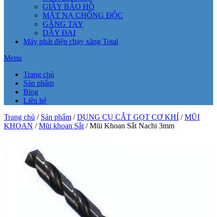
GIẦY BẢO HỘ
MẶT NẠ CHỐNG ĐỘC
GĂNG TAY
DÂY ĐAI
Máy phát điện chạy xăng Total
Menu
Trang chủ
Sản phẩm
Blog
Liên hệ
Trang chủ
/
Sản phẩm
/
DỤNG CỤ CẮT GỌT CƠ KHÍ
/
MŨI
KHOAN
/
Mũi khoan Sắt
/ Mũi Khoan Sắt Nachi 3mm