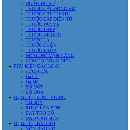
ĐỒNG HỒ SO
THƯỚC CẶP ĐỒNG HỒ
THƯỚC CẶP CƠ KHÍ
THƯỚC CẶP ĐIỆN TỬ
THƯỚC PANME
THƯỚC THÉP
THƯỚC KE GÓC
THƯỚC LÁ
THƯỚC CUỘN
THƯỚC THỦY
ĐỒNG HỒ VẠN NĂNG
KỀM ĐO DÒNG ĐIỆN
PHỤ KIỆN CÁC LOẠI
LƯỠI CƯA
Đá Cắt
Đá Mài
BỘ ĐỘT
BỘ DŨA
DỤNG CỤ SƠN THỢ HỒ
CỌ SƠN
RULO LĂN SƠN
BAY THỢ HỒ
DAO CẠO SƠN
DỤNG CỤ BẢO HỘ
NÓN BẢO HỘ