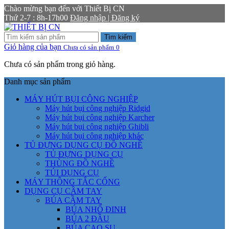
Chào mừng bạn đến với Thiết Bị CN
Thứ 2-7 : 8h-17h00
Đăng nhập | Đăng ký
Tìm kiếm
Giỏ hàng của bạn
Chưa có sản phẩm
0
Chưa có sản phẩm trong giỏ hàng.
Danh mục sản phẩm
MÁY HÚT BỤI CÔNG NGHIỆP
Máy hút bụi công nghiệp Ridgid
Máy hút bụi công nghiệp Karcher
Máy hút bụi công nghiệp Ghibli
Máy hút bụi công nghiệp khác
TỦ ĐỰNG DỤNG CỤ ĐỒ NGHỀ
TỦ ĐỰNG DỤNG CỤ
THÙNG ĐỒ NGHỀ
TÚI DỤNG CỤ
MÁY THÔNG TẮC CỐNG
DỤNG CỤ CẦM TAY
BÚA CẦM TAY
BÚA NHỔ ĐINH
BÚA 2 ĐẦU
BÚA CAO SU