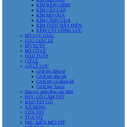
KÌM BẤM GHIM
KÌM CẮT CÁP
KÌM MỎ QUẠ
KÌM CÀNG CUA
KÌM TUỐT DÂY ĐIỆN
KỀM CẮT CỘNG LỰC
BỘ LỤC GIÁC
LỤC GIÁC LẺ
BỘ TUÝP
BỘ CỜ LÊ
ĐẦU TUÝP
CỜ LÊ
CỜ LÊ LỰC
cờ lê lực điện tử
Cờ lê lực đầu rời
Cờ lê lực có đồng hồ
Cơ lê lực Tasco
Dao rọc giấy-Rọc cáp điện
ĐỤC GỖ CẦM TAY
BÀO TAY GỖ
XÀ BENG
CƯA TAY
TUA VÍT
PHỤ KIỆN MŨI VÍT