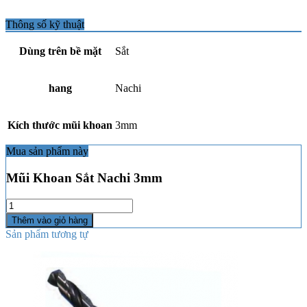
Thông số kỹ thuật
Dùng trên bề mặt
Sắt
hang
Nachi
Kích thước mũi khoan
3mm
Mua sản phẩm này
Mũi Khoan Sắt Nachi 3mm
Số
lượng
Thêm vào giỏ hàng
Sản phẩm tương tự